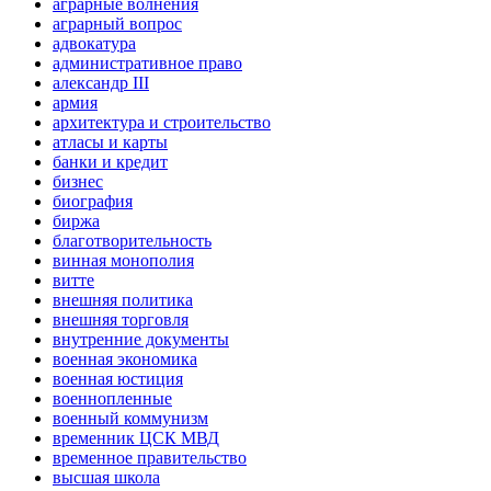
аграрные волнения
аграрный вопрос
адвокатура
административное право
александр III
армия
архитектура и строительство
атласы и карты
банки и кредит
бизнес
биография
биржа
благотворительность
винная монополия
витте
внешняя политика
внешняя торговля
внутренние документы
военная экономика
военная юстиция
военнопленные
военный коммунизм
временник ЦСК МВД
временное правительство
высшая школа