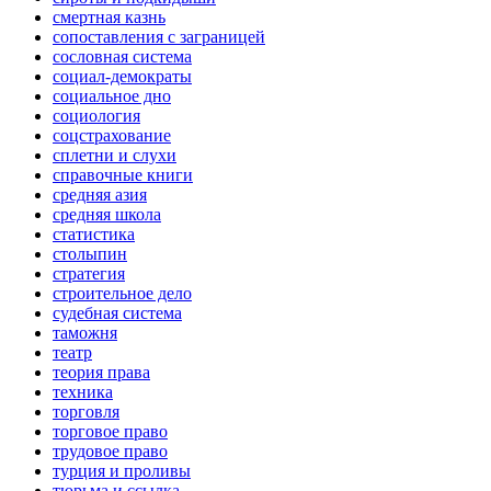
смертная казнь
сопоставления с заграницей
сословная система
социал-демократы
социальное дно
социология
соцстрахование
сплетни и слухи
справочные книги
средняя азия
средняя школа
статистика
столыпин
стратегия
строительное дело
судебная система
таможня
театр
теория права
техника
торговля
торговое право
трудовое право
турция и проливы
тюрьма и ссылка