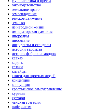
журналистика и пресса
законодательство
земельное право
землевладение
земское движение
земство
из народной жизни
императорская фамилия
инородцы
инославие
инциденты и скандалы
истории ведомств
история фабрик и заводов
кавказ
кадеты
казаки
китайцы
книги для простых людей
концепции
коррупция
крестьянское самоуправление
курьезы
кустари
ленская трагедия
либерализм