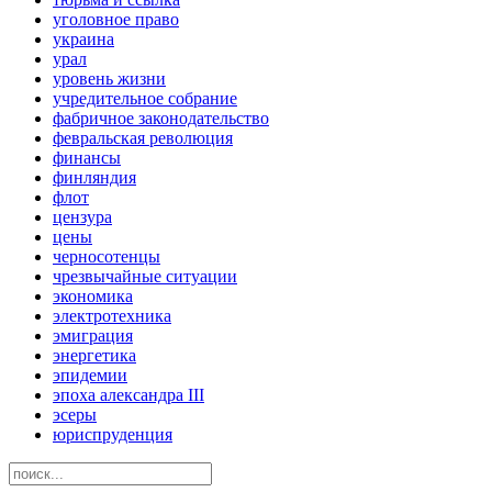
уголовное право
украина
урал
уровень жизни
учредительное собрание
фабричное законодательство
февральская революция
финансы
финляндия
флот
цензура
цены
черносотенцы
чрезвычайные ситуации
экономика
электротехника
эмиграция
энергетика
эпидемии
эпоха александра III
эсеры
юриспруденция