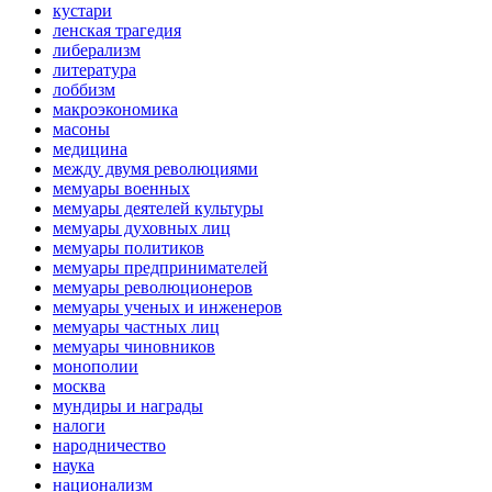
кустари
ленская трагедия
либерализм
литература
лоббизм
макроэкономика
масоны
медицина
между двумя революциями
мемуары военных
мемуары деятелей культуры
мемуары духовных лиц
мемуары политиков
мемуары предпринимателей
мемуары революционеров
мемуары ученых и инженеров
мемуары частных лиц
мемуары чиновников
монополии
москва
мундиры и награды
налоги
народничество
наука
национализм