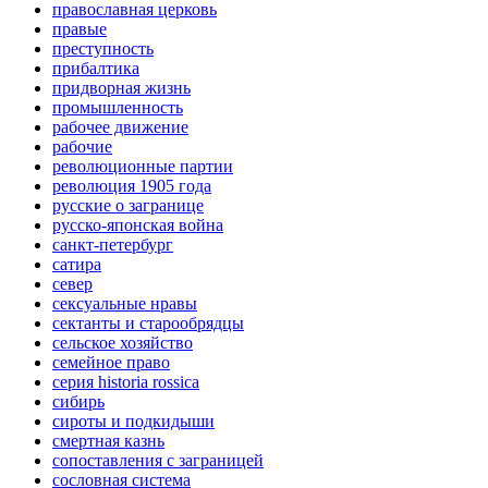
православная церковь
правые
преступность
прибалтика
придворная жизнь
промышленность
рабочее движение
рабочие
революционные партии
революция 1905 года
русские о загранице
русско-японская война
санкт-петербург
сатира
север
сексуальные нравы
сектанты и старообрядцы
сельское хозяйство
семейное право
серия historia rossica
сибирь
сироты и подкидыши
смертная казнь
сопоставления с заграницей
сословная система