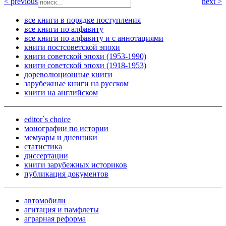
< previous
next >
все книги в порядке поступления
все книги по алфавиту
все книги по алфавиту и с аннотациями
книги постсоветской эпохи
книги советской эпохи (1953-1990)
книги советской эпохи (1918-1953)
дореволюционные книги
зарубежные книги на русском
книги на английском
editor`s choice
монографии по истории
мемуары и дневники
статистика
диссертации
книги зарубежных историков
публикация документов
автомобили
агитация и памфлеты
аграрная реформа