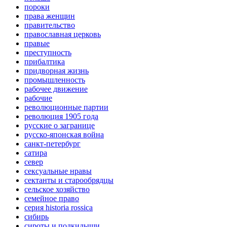
пороки
права женщин
правительство
православная церковь
правые
преступность
прибалтика
придворная жизнь
промышленность
рабочее движение
рабочие
революционные партии
революция 1905 года
русские о загранице
русско-японская война
санкт-петербург
сатира
север
сексуальные нравы
сектанты и старообрядцы
сельское хозяйство
семейное право
серия historia rossica
сибирь
сироты и подкидыши