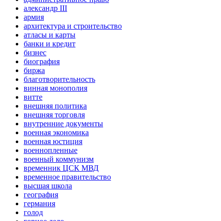
александр III
армия
архитектура и строительство
атласы и карты
банки и кредит
бизнес
биография
биржа
благотворительность
винная монополия
витте
внешняя политика
внешняя торговля
внутренние документы
военная экономика
военная юстиция
военнопленные
военный коммунизм
временник ЦСК МВД
временное правительство
высшая школа
география
германия
голод