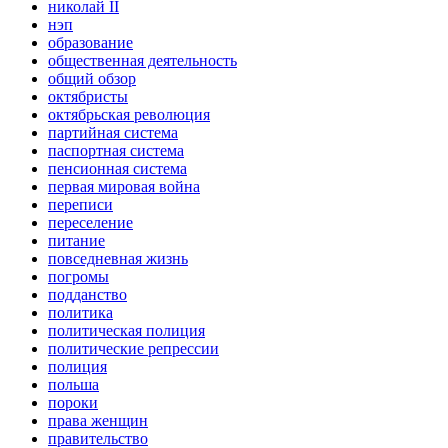
николай II
нэп
образование
общественная деятельность
общий обзор
октябристы
октябрьская революция
партийная система
паспортная система
пенсионная система
первая мировая война
переписи
переселение
питание
повседневная жизнь
погромы
подданство
политика
политическая полиция
политические репрессии
полиция
польша
пороки
права женщин
правительство