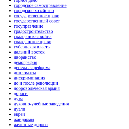
горное дело
городское самоуправление
городское хозяйство
государственное право
государственный совет
госуправление
градостроительство
гражданская война
гражданское право
губернская власть
дальний восток
дворянство
демография
денежная реформа
дипломаты
дискриминация
до и после революции
добровольческая армия
дороги
дума
духовно-учебные заведения
дуэли
евреи
жандармы
железные дороги