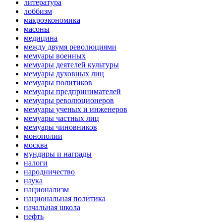
литература
лоббизм
макроэкономика
масоны
медицина
между двумя революциями
мемуары военных
мемуары деятелей культуры
мемуары духовных лиц
мемуары политиков
мемуары предпринимателей
мемуары революционеров
мемуары ученых и инженеров
мемуары частных лиц
мемуары чиновников
монополии
москва
мундиры и награды
налоги
народничество
наука
национализм
национальная политика
начальная школа
нефть