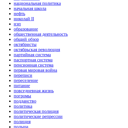
национальная политика
начальная школа
нефть
николай II
нэп
образование
общественная деятельность
общий обзор
октябристы
октябрьская революция
партийная система
паспортная система
пенсионная система
первая мировая война
переписи
переселение
питание
повседневная жизнь
погромы
подданство
политика
политическая полиция
политические репрессии
полиция
польша