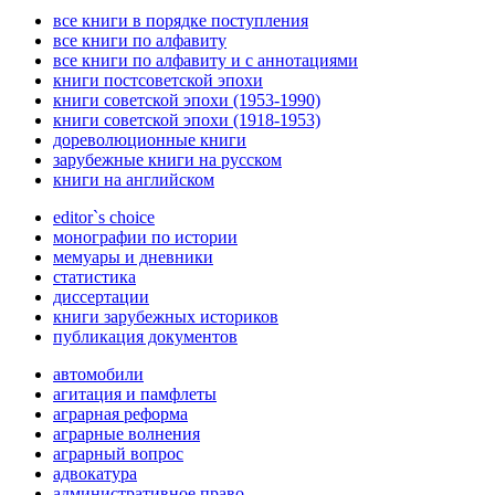
все книги в порядке поступления
все книги по алфавиту
все книги по алфавиту и с аннотациями
книги постсоветской эпохи
книги советской эпохи (1953-1990)
книги советской эпохи (1918-1953)
дореволюционные книги
зарубежные книги на русском
книги на английском
editor`s choice
монографии по истории
мемуары и дневники
статистика
диссертации
книги зарубежных историков
публикация документов
автомобили
агитация и памфлеты
аграрная реформа
аграрные волнения
аграрный вопрос
адвокатура
административное право