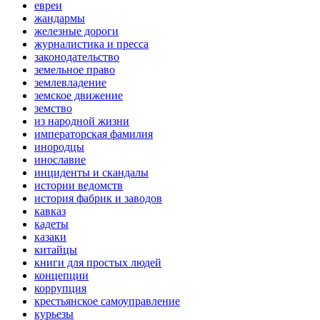
евреи
жандармы
железные дороги
журналистика и пресса
законодательство
земельное право
землевладение
земское движение
земство
из народной жизни
императорская фамилия
инородцы
инославие
инциденты и скандалы
истории ведомств
история фабрик и заводов
кавказ
кадеты
казаки
китайцы
книги для простых людей
концепции
коррупция
крестьянское самоуправление
курьезы