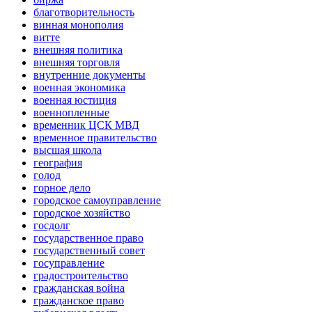
благотворительность
винная монополия
витте
внешняя политика
внешняя торговля
внутренние документы
военная экономика
военная юстиция
военнопленные
временник ЦСК МВД
временное правительство
высшая школа
география
голод
горное дело
городское самоуправление
городское хозяйство
госдолг
государственное право
государственный совет
госуправление
градостроительство
гражданская война
гражданское право