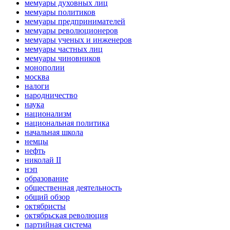
мемуары духовных лиц
мемуары политиков
мемуары предпринимателей
мемуары революционеров
мемуары ученых и инженеров
мемуары частных лиц
мемуары чиновников
монополии
москва
налоги
народничество
наука
национализм
национальная политика
начальная школа
немцы
нефть
николай II
нэп
образование
общественная деятельность
общий обзор
октябристы
октябрьская революция
партийная система