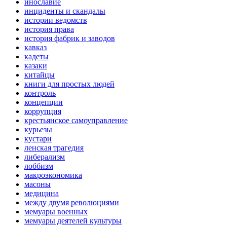
инославие
инциденты и скандалы
истории ведомств
история права
история фабрик и заводов
кавказ
кадеты
казаки
китайцы
книги для простых людей
контроль
концепции
коррупция
крестьянское самоуправление
курьезы
кустари
ленская трагедия
либерализм
лоббизм
макроэкономика
масоны
медицина
между двумя революциями
мемуары военных
мемуары деятелей культуры