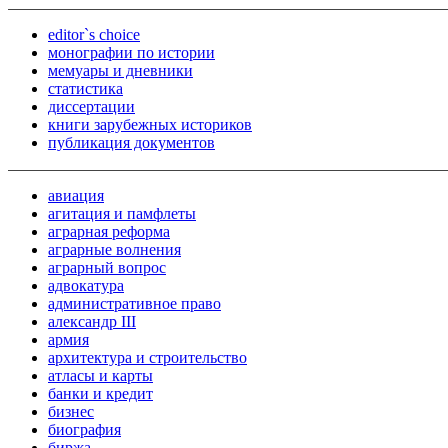
editor`s choice
монографии по истории
мемуары и дневники
статистика
диссертации
книги зарубежных историков
публикация документов
авиация
агитация и памфлеты
аграрная реформа
аграрные волнения
аграрный вопрос
адвокатура
административное право
александр III
армия
архитектура и строительство
атласы и карты
банки и кредит
бизнес
биография
биржа