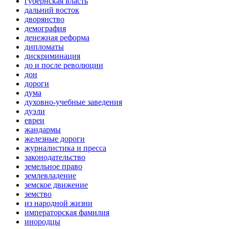
губернская власть
дальний восток
дворянство
демография
денежная реформа
дипломаты
дискриминация
до и после революции
дон
дороги
дума
духовно-учебные заведения
дуэли
евреи
жандармы
железные дороги
журналистика и пресса
законодательство
земельное право
землевладение
земское движение
земство
из народной жизни
императорская фамилия
инородцы