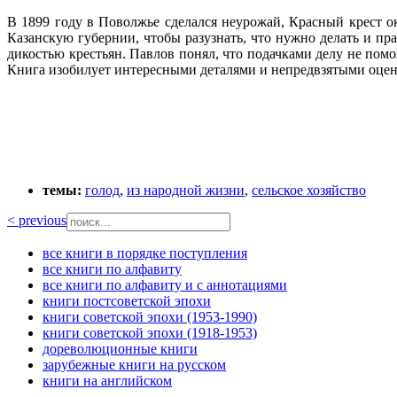
В 1899 году в Поволжье сделался неурожай, Красный крест 
Казанскую губернии, чтобы разузнать, что нужно делать и пр
дикостью крестьян. Павлов понял, что подачками делу не помо
Книга изобилует интересными деталями и непредвзятыми оцен
темы:
голод
,
из народной жизни
,
сельское хозяйство
< previous
все книги в порядке поступления
все книги по алфавиту
все книги по алфавиту и с аннотациями
книги постсоветской эпохи
книги советской эпохи (1953-1990)
книги советской эпохи (1918-1953)
дореволюционные книги
зарубежные книги на русском
книги на английском