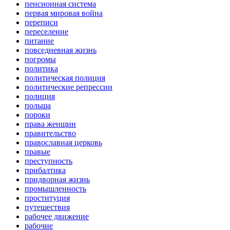
пенсионная система
первая мировая война
переписи
переселение
питание
повседневная жизнь
погромы
политика
политическая полиция
политические репрессии
полиция
польша
пороки
права женщин
правительство
православная церковь
правые
преступность
прибалтика
придворная жизнь
промышленность
проституция
путешествия
рабочее движение
рабочие