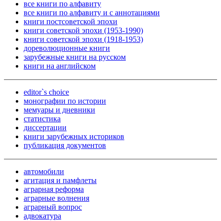
все книги по алфавиту
все книги по алфавиту и с аннотациями
книги постсоветской эпохи
книги советской эпохи (1953-1990)
книги советской эпохи (1918-1953)
дореволюционные книги
зарубежные книги на русском
книги на английском
editor`s choice
монографии по истории
мемуары и дневники
статистика
диссертации
книги зарубежных историков
публикация документов
автомобили
агитация и памфлеты
аграрная реформа
аграрные волнения
аграрный вопрос
адвокатура