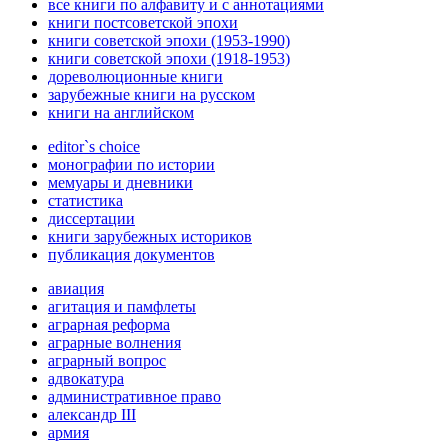
все книги по алфавиту и с аннотациями
книги постсоветской эпохи
книги советской эпохи (1953-1990)
книги советской эпохи (1918-1953)
дореволюционные книги
зарубежные книги на русском
книги на английском
editor`s choice
монографии по истории
мемуары и дневники
статистика
диссертации
книги зарубежных историков
публикация документов
авиация
агитация и памфлеты
аграрная реформа
аграрные волнения
аграрный вопрос
адвокатура
административное право
александр III
армия