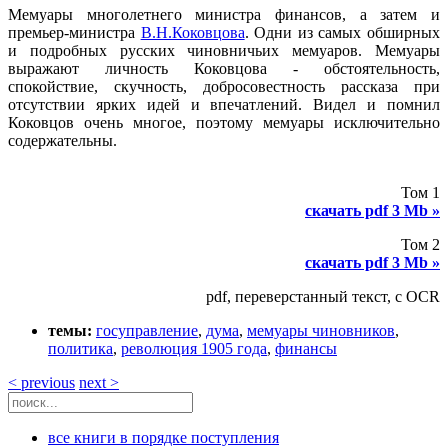
Мемуары многолетнего министра финансов, а затем и
премьер-министра
В.Н.Коковцова
. Одни из самых обширных
и подробных русских чиновничьих мемуаров. Мемуары
выражают личность Коковцова - обстоятельность,
спокойствие, скучность, добросовестность рассказа при
отсутствии ярких идей и впечатлений. Видел и помнил
Коковцов очень многое, поэтому мемуары исключительно
содержательны.
Том 1
скачать pdf 3 Mb »
Том 2
скачать pdf 3 Mb »
pdf, переверстанный текст, с OCR
темы:
госуправление
,
дума
,
мемуары чиновников
,
политика
,
революция 1905 года
,
финансы
< previous
next >
все книги в порядке поступления