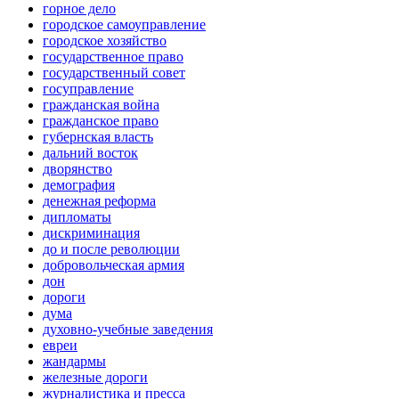
горное дело
городское самоуправление
городское хозяйство
государственное право
государственный совет
госуправление
гражданская война
гражданское право
губернская власть
дальний восток
дворянство
демография
денежная реформа
дипломаты
дискриминация
до и после революции
добровольческая армия
дон
дороги
дума
духовно-учебные заведения
евреи
жандармы
железные дороги
журналистика и пресса