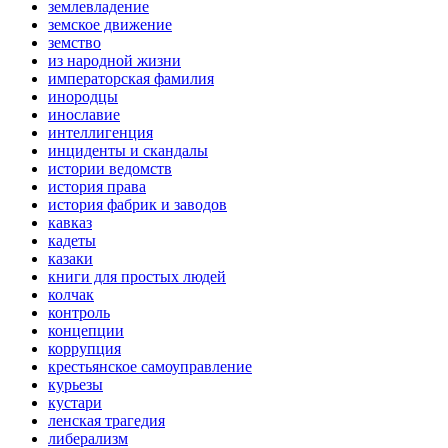
землевладение
земское движение
земство
из народной жизни
императорская фамилия
инородцы
инославие
интеллигенция
инциденты и скандалы
истории ведомств
история права
история фабрик и заводов
кавказ
кадеты
казаки
книги для простых людей
колчак
контроль
концепции
коррупция
крестьянское самоуправление
курьезы
кустари
ленская трагедия
либерализм