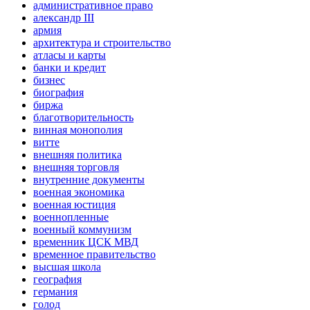
административное право
александр III
армия
архитектура и строительство
атласы и карты
банки и кредит
бизнес
биография
биржа
благотворительность
винная монополия
витте
внешняя политика
внешняя торговля
внутренние документы
военная экономика
военная юстиция
военнопленные
военный коммунизм
временник ЦСК МВД
временное правительство
высшая школа
география
германия
голод