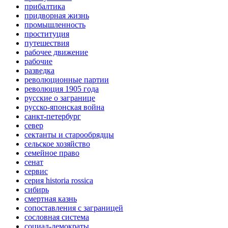
прибалтика
придворная жизнь
промышленность
проституция
путешествия
рабочее движение
рабочие
разведка
революционные партии
революция 1905 года
русские о загранице
русско-японская война
санкт-петербург
север
сектанты и старообрядцы
сельское хозяйство
семейное право
сенат
сервис
серия historia rossica
сибирь
смертная казнь
сопоставления с заграницей
сословная система
социал-демократы