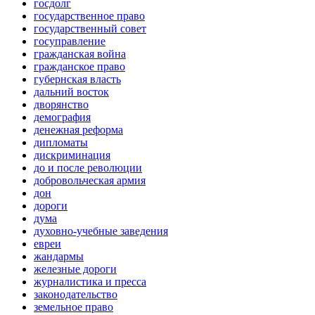
госдолг
государственное право
государственный совет
госуправление
гражданская война
гражданское право
губернская власть
дальний восток
дворянство
демография
денежная реформа
дипломаты
дискриминация
до и после революции
добровольческая армия
дон
дороги
дума
духовно-учебные заведения
евреи
жандармы
железные дороги
журналистика и пресса
законодательство
земельное право