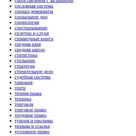
сопоставления с заграницей
сословная система
социал-демократы
социальное дно
социология
соцстрахование
сплетни и слухи
справочные книги
средняя азия
средняя школа
статистика
столыпин
стратегия
строительное дело
судебная система
таможня
театр
теория права
техника
торговля
торговое право
трудовое право
турция и проливы
тюрьма и ссылка
уголовное право