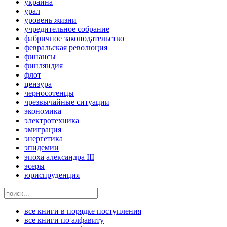
украина
урал
уровень жизни
учредительное собрание
фабричное законодательство
февральская революция
финансы
финляндия
флот
цензура
черносотенцы
чрезвычайные ситуации
экономика
электротехника
эмиграция
энергетика
эпидемии
эпоха александра III
эсеры
юриспруденция
все книги в порядке поступления
все книги по алфавиту