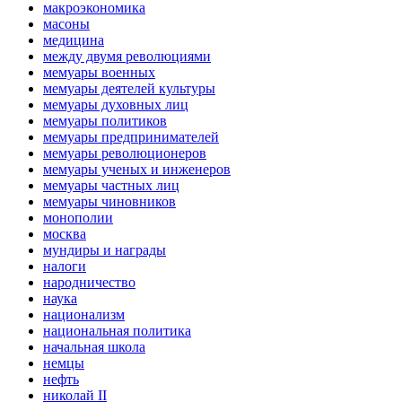
макроэкономика
масоны
медицина
между двумя революциями
мемуары военных
мемуары деятелей культуры
мемуары духовных лиц
мемуары политиков
мемуары предпринимателей
мемуары революционеров
мемуары ученых и инженеров
мемуары частных лиц
мемуары чиновников
монополии
москва
мундиры и награды
налоги
народничество
наука
национализм
национальная политика
начальная школа
немцы
нефть
николай II