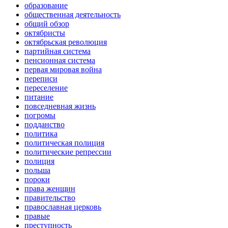
образование
общественная деятельность
общий обзор
октябристы
октябрьская революция
партийная система
пенсионная система
первая мировая война
переписи
переселение
питание
повседневная жизнь
погромы
подданство
политика
политическая полиция
политические репрессии
полиция
польша
пороки
права женщин
правительство
православная церковь
правые
преступность