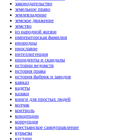
законодательство
земельное право
землевладение
земское движение
земство
из народной жизни
императорская фамилия
инородцы
инославие
интеллигенция
инциденты и скандалы
истории ведомств
история права
история фабрик и заводов
кавказ
кадеты
казаки
книги для простых людей
колчак
контроль
концепции
коррупция
крестьянское самоуправление
курьезы
кустари