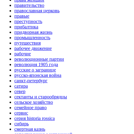
правительство
православная церковь
правые
преступность
прибалтика
придворная жизнь
промышленность
путешествия
рабочее движение
рабочие
революционные партии
революция 1905 года
русские о загранице
русско-японская война
санкт-петербург
сатира
север
сектанты и старообрядцы
сельское хозяйство
семейное право
сервис
серия historia rossica
сибирь
смертная казнь