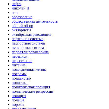
нефть
николай II
нэп
образование
общественная деятельность
общий обзор
октябристы
октябрьская революция
партийная система
паспортная система
пенсионная система
первая мировая война
переписи
переселение
питание
повседневная жизнь
погромы
подданство
политика
политическая полиция
политические репрессии
полиция
польша
пороки
права женщин