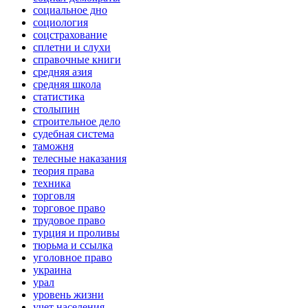
социальное дно
социология
соцстрахование
сплетни и слухи
справочные книги
средняя азия
средняя школа
статистика
столыпин
строительное дело
судебная система
таможня
телесные наказания
теория права
техника
торговля
торговое право
трудовое право
турция и проливы
тюрьма и ссылка
уголовное право
украина
урал
уровень жизни
учет населения