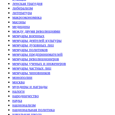
ленская трагедия
либерализм
литература
макроэкономика
масоны
медицина
между двумя революциями
мемуары военных
мемуары деятелей культуры
мемуары духовных лиц
мемуары политиков
мемуары предпринимателей
мемуары революционеров
мемуары ученых и инженеров
мемуары частных лиц
мемуары чиновников
монополии
москва
мундиры и награды
налоги
народничество
наука
национализм
национальная политика
начальная школа