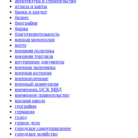
архитектура и строительство
атласы и карты
банки и кредит
бизнес
биография
биржа
благотворительность
винная монополия
витте
внешняя политика
внешняя торговля
внутренние документы
военная экономика
военная юстиция
военнопленные
военный коммунизм
временник ЦСК МВД
временное правительство
высшая школа
география
германия
голод
горное дело
городское самоуправление
городское хозяйство