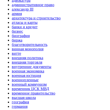
адвокатура
административное право
александр III
армия
архитектура и строительство
атласы и карты
банки и кредит
бизнес
биография
биржа
благотворительность
винная монополия
витте
внешняя политика
внешняя торговля
внутренние документы
военная экономика
военная юстиция
военнопленные
военный коммунизм
временник ЦСК МВД
временное правительство
высшая школа
география
германия