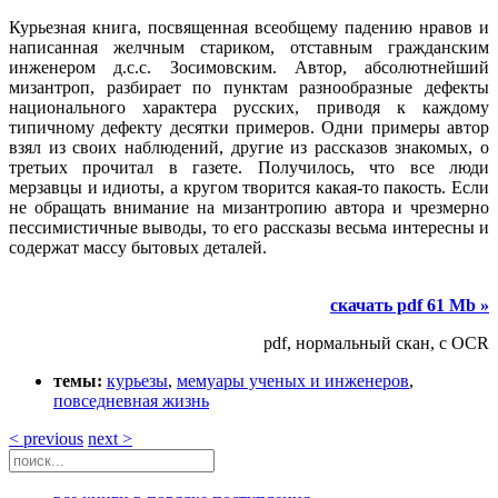
Курьезная книга, посвященная всеобщему падению нравов и
написанная желчным стариком, отставным гражданским
инженером д.с.с. Зосимовским. Автор, абсолютнейший
мизантроп, разбирает по пунктам разнообразные дефекты
национального характера русских, приводя к каждому
типичному дефекту десятки примеров. Одни примеры автор
взял из своих наблюдений, другие из рассказов знакомых, о
третьих прочитал в газете. Получилось, что все люди
мерзавцы и идиоты, а кругом творится какая-то пакость. Если
не обращать внимание на мизантропию автора и чрезмерно
пессимистичные выводы, то его рассказы весьма интересны и
содержат массу бытовых деталей.
скачать pdf 61 Mb »
pdf, нормальный скан, с OCR
темы:
курьезы
,
мемуары ученых и инженеров
,
повседневная жизнь
< previous
next >