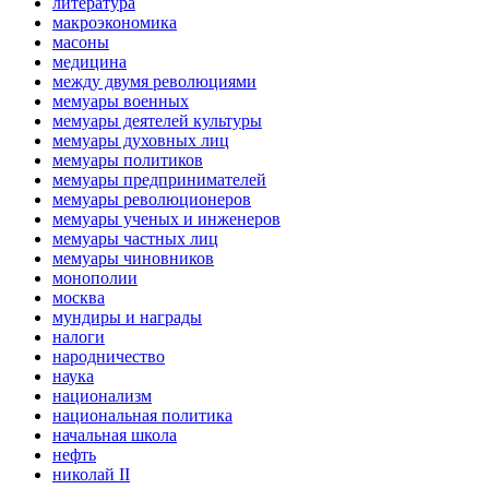
литература
макроэкономика
масоны
медицина
между двумя революциями
мемуары военных
мемуары деятелей культуры
мемуары духовных лиц
мемуары политиков
мемуары предпринимателей
мемуары революционеров
мемуары ученых и инженеров
мемуары частных лиц
мемуары чиновников
монополии
москва
мундиры и награды
налоги
народничество
наука
национализм
национальная политика
начальная школа
нефть
николай II