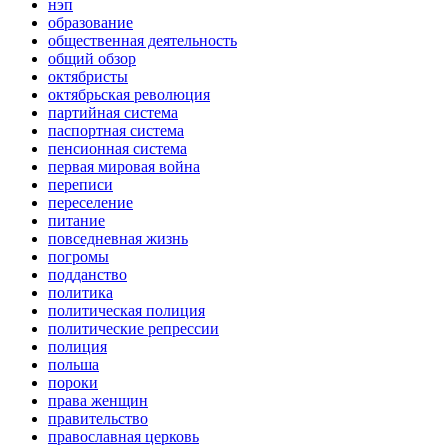
нэп
образование
общественная деятельность
общий обзор
октябристы
октябрьская революция
партийная система
паспортная система
пенсионная система
первая мировая война
переписи
переселение
питание
повседневная жизнь
погромы
подданство
политика
политическая полиция
политические репрессии
полиция
польша
пороки
права женщин
правительство
православная церковь