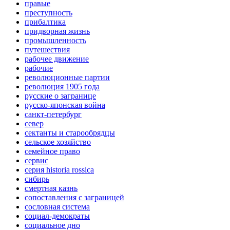
правые
преступность
прибалтика
придворная жизнь
промышленность
путешествия
рабочее движение
рабочие
революционные партии
революция 1905 года
русские о загранице
русско-японская война
санкт-петербург
север
сектанты и старообрядцы
сельское хозяйство
семейное право
сервис
серия historia rossica
сибирь
смертная казнь
сопоставления с заграницей
сословная система
социал-демократы
социальное дно