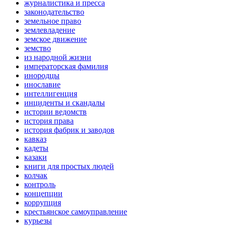
журналистика и пресса
законодательство
земельное право
землевладение
земское движение
земство
из народной жизни
императорская фамилия
инородцы
инославие
интеллигенция
инциденты и скандалы
истории ведомств
история права
история фабрик и заводов
кавказ
кадеты
казаки
книги для простых людей
колчак
контроль
концепции
коррупция
крестьянское самоуправление
курьезы