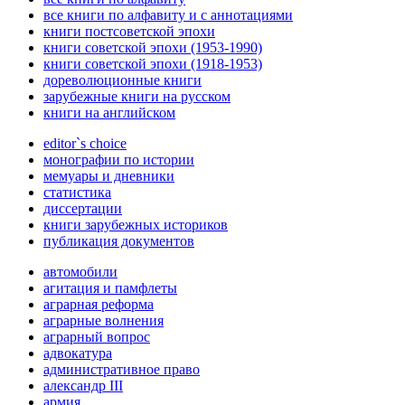
все книги по алфавиту и с аннотациями
книги постсоветской эпохи
книги советской эпохи (1953-1990)
книги советской эпохи (1918-1953)
дореволюционные книги
зарубежные книги на русском
книги на английском
editor`s choice
монографии по истории
мемуары и дневники
статистика
диссертации
книги зарубежных историков
публикация документов
автомобили
агитация и памфлеты
аграрная реформа
аграрные волнения
аграрный вопрос
адвокатура
административное право
александр III
армия