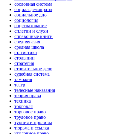
сословная система
социал-демократы
социальное дно
социология
соцстрахование
сплетни и слухи
справочные книги
средняя азия
средняя школа
статистика
столыпин
стратегия
строительное дело
судебная система
таможня
театр
телесные наказания
теория права
техника
торговля
торговое право
трудовое право
турция и проливы
тюрьма и ссылка
уголовное право