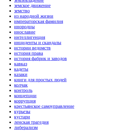
землевладение
земское движение
земство
из народной жизни
императорская фамилия
инородцы
инославие
интеллигенция
инциденты и скандалы
истории ведомств
история права
история фабрик и заводов
кавказ
кадеты
казаки
книги для простых людей
колчак
контроль
концепции
коррупция
крестьянское самоуправление
курьезы
кустари
ленская трагедия
либерализм