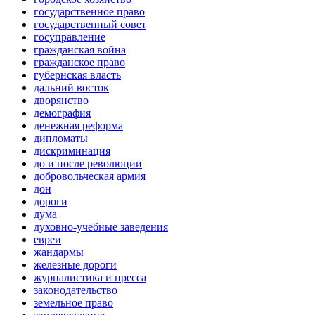
государственное право
государственный совет
госуправление
гражданская война
гражданское право
губернская власть
дальний восток
дворянство
демография
денежная реформа
дипломаты
дискриминация
до и после революции
добровольческая армия
дон
дороги
дума
духовно-учебные заведения
евреи
жандармы
железные дороги
журналистика и пресса
законодательство
земельное право