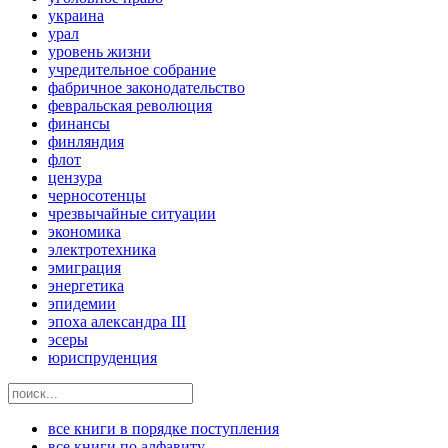
украина
урал
уровень жизни
учредительное собрание
фабричное законодательство
февральская революция
финансы
финляндия
флот
цензура
черносотенцы
чрезвычайные ситуации
экономика
электротехника
эмиграция
энергетика
эпидемии
эпоха александра III
эсеры
юриспруденция
все книги в порядке поступления
все книги по алфавиту