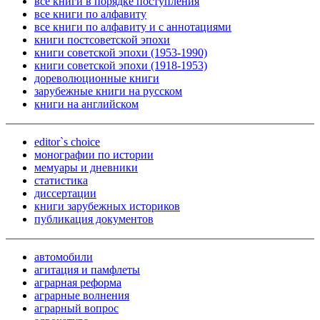
все книги в порядке поступления
все книги по алфавиту
все книги по алфавиту и с аннотациями
книги постсоветской эпохи
книги советской эпохи (1953-1990)
книги советской эпохи (1918-1953)
дореволюционные книги
зарубежные книги на русском
книги на английском
editor`s choice
монографии по истории
мемуары и дневники
статистика
диссертации
книги зарубежных историков
публикация документов
автомобили
агитация и памфлеты
аграрная реформа
аграрные волнения
аграрный вопрос