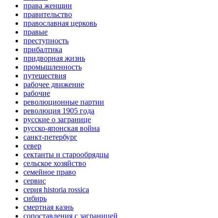
права женщин
правительство
православная церковь
правые
преступность
прибалтика
придворная жизнь
промышленность
путешествия
рабочее движение
рабочие
революционные партии
революция 1905 года
русские о загранице
русско-японская война
санкт-петербург
север
сектанты и старообрядцы
сельское хозяйство
семейное право
сервис
серия historia rossica
сибирь
смертная казнь
сопоставления с заграницей