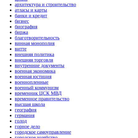
архитектура и строительство
атласы и карты
банки и кредит
бизнес
биография
биржа
благотворительность
винная монополия
витте
внешняя политика
внешняя торговля
внутренние документы
военная экономика
военная юстиция
военнопленные
военный коммунизм
временник ЦСК МВД
временное правительство
высшая школа
география
германия
голод
горное дело
городское самоуправление
городское хозяйство