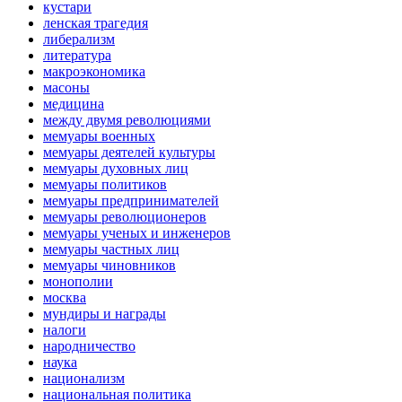
кустари
ленская трагедия
либерализм
литература
макроэкономика
масоны
медицина
между двумя революциями
мемуары военных
мемуары деятелей культуры
мемуары духовных лиц
мемуары политиков
мемуары предпринимателей
мемуары революционеров
мемуары ученых и инженеров
мемуары частных лиц
мемуары чиновников
монополии
москва
мундиры и награды
налоги
народничество
наука
национализм
национальная политика