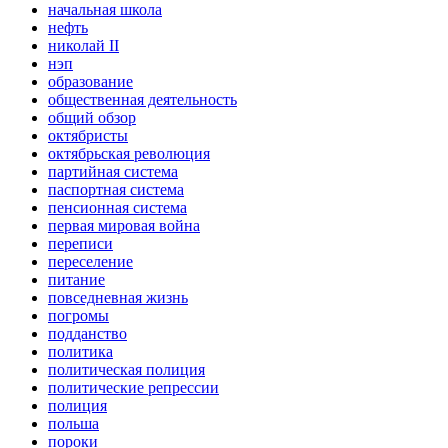
начальная школа
нефть
николай II
нэп
образование
общественная деятельность
общий обзор
октябристы
октябрьская революция
партийная система
паспортная система
пенсионная система
первая мировая война
переписи
переселение
питание
повседневная жизнь
погромы
подданство
политика
политическая полиция
политические репрессии
полиция
польша
пороки