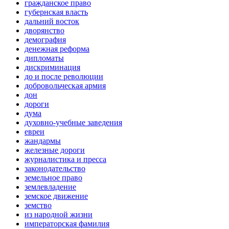
гражданское право
губернская власть
дальний восток
дворянство
демография
денежная реформа
дипломаты
дискриминация
до и после революции
добровольческая армия
дон
дороги
дума
духовно-учебные заведения
евреи
жандармы
железные дороги
журналистика и пресса
законодательство
земельное право
землевладение
земское движение
земство
из народной жизни
императорская фамилия