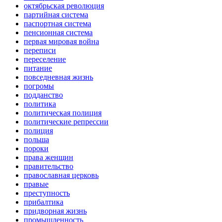
октябрьская революция
партийная система
паспортная система
пенсионная система
первая мировая война
переписи
переселение
питание
повседневная жизнь
погромы
подданство
политика
политическая полиция
политические репрессии
полиция
польша
пороки
права женщин
правительство
православная церковь
правые
преступность
прибалтика
придворная жизнь
промышленность