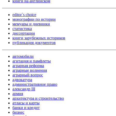
книги на английском
editor`s choice
монографии по истории
мемуары и дневники
статистика
диссертации
книги зарубежных историков
публикация документов
автомобили
агитация и памфлеты
аграрная реформа
аграрные волнения
аграрный вопрос
адвокатура
административное право
александр III
армия
архитектура и строительство
атласы и карты
банки и кредит
бизнес