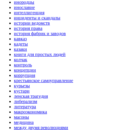
инородцы
инославие
интеллигенция
инциденты и скандалы
истории ведомств
история права
история фабрик и заводов
кавказ
кадеты
казаки
книги для простых людей
колчак
контроль
концепции
коррупция
крестьянское самоуправление
курьезы
кустари
ленская трагедия
либерализм
литература
макроэкономика
масоны
медицина
между двумя революциями