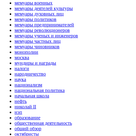
мемуары военных
мемуары деятелей культуры
мемуары духовных лиц
мемуары политиков
мемуары предпринимателей
мемуары революционеров
мемуары ученых и инженеров
мемуары частных лиц
мемуары чиновников
монополии
москва
мундиры и награды
налоги
народничество
наука
национализм
национальная политика
начальная школа
нефть
николай II
нэп
образование
общественная деятельность
общий обзор
октябристы