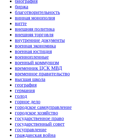
биография
биржа
благотворительность
винная монополия
витте
внешняя политика
внешняя торговля
внутренние документы
военная экономика
военная юстиция
военнопленные
военный коммунизм
временник ЦСК МВД
временное правительство
высшая школа
география
германия
голод
горное дело
городское самоуправление
городское хозяйство
государственное право
государственный совет
госуправление
гражданская война