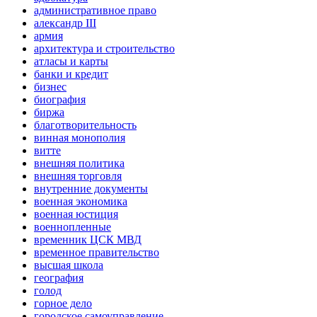
административное право
александр III
армия
архитектура и строительство
атласы и карты
банки и кредит
бизнес
биография
биржа
благотворительность
винная монополия
витте
внешняя политика
внешняя торговля
внутренние документы
военная экономика
военная юстиция
военнопленные
временник ЦСК МВД
временное правительство
высшая школа
география
голод
горное дело
городское самоуправление