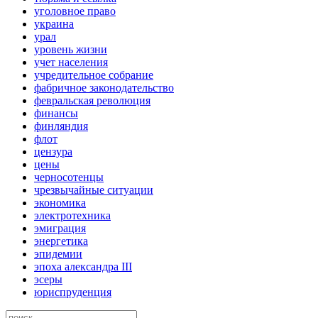
уголовное право
украина
урал
уровень жизни
учет населения
учредительное собрание
фабричное законодательство
февральская революция
финансы
финляндия
флот
цензура
цены
черносотенцы
чрезвычайные ситуации
экономика
электротехника
эмиграция
энергетика
эпидемии
эпоха александра III
эсеры
юриспруденция