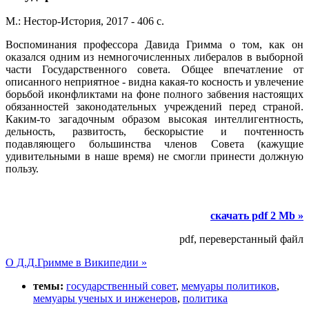
М.: Нестор-История, 2017 - 406 с.
Воспоминания профессора Давида Гримма о том, как он
оказался одним из немногочисленных либералов в выборной
части Государственного совета. Общее впечатление от
описанного неприятное - видна какая-то косность и увлечение
борьбой иконфликтами на фоне полного забвения настоящих
обязанностей законодательных учреждений перед страной.
Каким-то загадочным образом высокая интеллигентность,
дельность, развитость, бескорыстие и почтенность
подавляющего большинства членов Совета (кажущие
удивительными в наше время) не смогли принести должную
пользу.
скачать pdf 2 Mb »
pdf, переверстанный файл
О Д.Д.Гримме в Википедии »
темы:
государственный совет
,
мемуары политиков
,
мемуары ученых и инженеров
,
политика