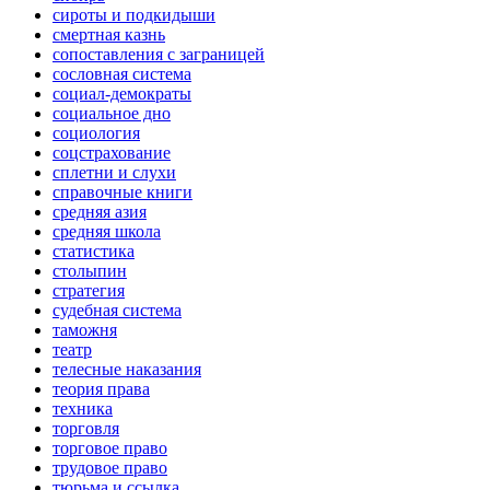
сироты и подкидыши
смертная казнь
сопоставления с заграницей
сословная система
социал-демократы
социальное дно
социология
соцстрахование
сплетни и слухи
справочные книги
средняя азия
средняя школа
статистика
столыпин
стратегия
судебная система
таможня
театр
телесные наказания
теория права
техника
торговля
торговое право
трудовое право
тюрьма и ссылка