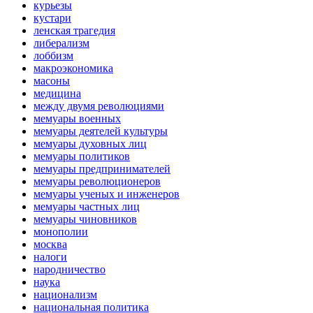
курьезы
кустари
ленская трагедия
либерализм
лоббизм
макроэкономика
масоны
медицина
между двумя революциями
мемуары военных
мемуары деятелей культуры
мемуары духовных лиц
мемуары политиков
мемуары предпринимателей
мемуары революционеров
мемуары ученых и инженеров
мемуары частных лиц
мемуары чиновников
монополии
москва
налоги
народничество
наука
национализм
национальная политика