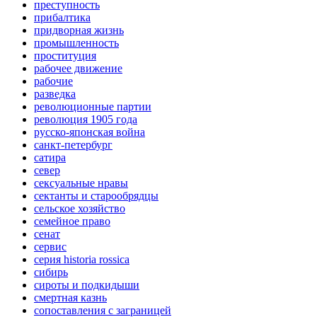
преступность
прибалтика
придворная жизнь
промышленность
проституция
рабочее движение
рабочие
разведка
революционные партии
революция 1905 года
русско-японская война
санкт-петербург
сатира
север
сексуальные нравы
сектанты и старообрядцы
сельское хозяйство
семейное право
сенат
сервис
серия historia rossica
сибирь
сироты и подкидыши
смертная казнь
сопоставления с заграницей