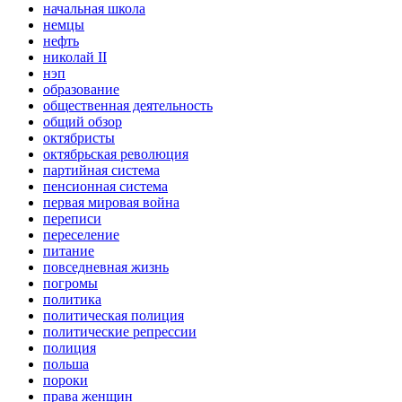
начальная школа
немцы
нефть
николай II
нэп
образование
общественная деятельность
общий обзор
октябристы
октябрьская революция
партийная система
пенсионная система
первая мировая война
переписи
переселение
питание
повседневная жизнь
погромы
политика
политическая полиция
политические репрессии
полиция
польша
пороки
права женщин