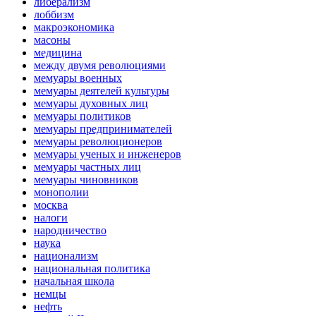
либерализм
лоббизм
макроэкономика
масоны
медицина
между двумя революциями
мемуары военных
мемуары деятелей культуры
мемуары духовных лиц
мемуары политиков
мемуары предпринимателей
мемуары революционеров
мемуары ученых и инженеров
мемуары частных лиц
мемуары чиновников
монополии
москва
налоги
народничество
наука
национализм
национальная политика
начальная школа
немцы
нефть