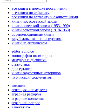
все книги в порядке поступления
все книги по алфавиту
все книги по алфавиту и с аннотациями
книги постсоветской эпохи
книги советской эпохи (1953-1990)
книги советской эпохи (1918-1953)
дореволюционные книги
зарубежные книги на русском
книги на английском
editor`s choice
монографии по истории
мемуары и дневники
статистика
диссертации
книги зарубежных историков
публикация документов
авиация
агитация и памфлеты
аграрная реформа
аграрные волнения
аграрный вопрос
адвокатура