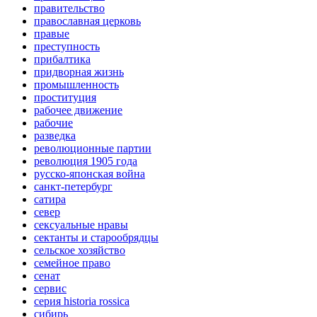
правительство
православная церковь
правые
преступность
прибалтика
придворная жизнь
промышленность
проституция
рабочее движение
рабочие
разведка
революционные партии
революция 1905 года
русско-японская война
санкт-петербург
сатира
север
сексуальные нравы
сектанты и старообрядцы
сельское хозяйство
семейное право
сенат
сервис
серия historia rossica
сибирь