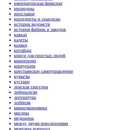
императорская фамилия
инородцы
инославие
инциденты и скандалы
истории ведомств
история фабрик и заводов
кавказ
кадеты
казаки
китайцы
книги для простых людей
концепции
коррупция
крестьянское самоуправление
курьезы
кустари
ленская трагедия
либерализм
литература
лоббизм
макроэкономика
масоны
медицина
между двумя революциями
мемуары военных