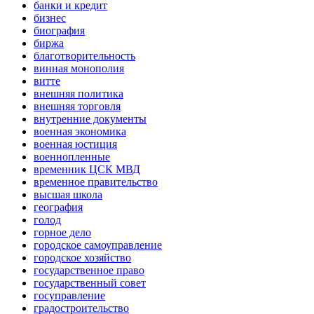
банки и кредит
бизнес
биография
биржа
благотворительность
винная монополия
витте
внешняя политика
внешняя торговля
внутренние документы
военная экономика
военная юстиция
военнопленные
временник ЦСК МВД
временное правительство
высшая школа
география
голод
горное дело
городское самоуправление
городское хозяйство
государственное право
государственный совет
госуправление
градостроительство