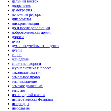
дальний восток
дворянство
демография
денежная реформа
дипломаты
дискриминация
до и после революции
добровольческая армия
дороги
дума
духовно-учебные заведения
дуэли
евреи
жандармы
железные дороги
журналистика и пресса
законодательство
земельное право
землевладение
земское движение
земство
из народной жизни
императорская фамилия
инородцы
инославие