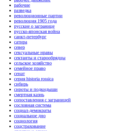
рабочие
разведка
революционные партии
революция 1905 года
русские о загранице
русско-японская война
санкт-петербург
сатира
север
сексуальные нравы
сектанты и старообрядцы
сельское хозяйство
семейное право
сенат
серия historia rossica
сибирь
сироты и подкидыши
смертная казнь
сопоставления с заграницей
сословная система
социал-демократы
социальное дно
социология
соцстрахование