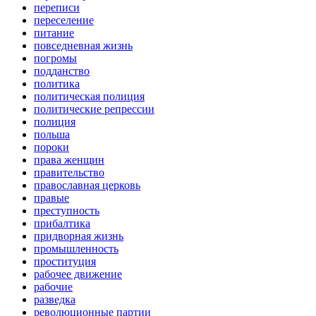
переписи
переселение
питание
повседневная жизнь
погромы
подданство
политика
политическая полиция
политические репрессии
полиция
польша
пороки
права женщин
правительство
православная церковь
правые
преступность
прибалтика
придворная жизнь
промышленность
проституция
рабочее движение
рабочие
разведка
революционные партии