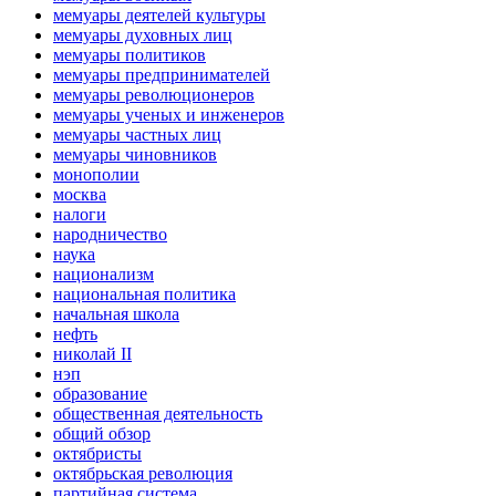
мемуары деятелей культуры
мемуары духовных лиц
мемуары политиков
мемуары предпринимателей
мемуары революционеров
мемуары ученых и инженеров
мемуары частных лиц
мемуары чиновников
монополии
москва
налоги
народничество
наука
национализм
национальная политика
начальная школа
нефть
николай II
нэп
образование
общественная деятельность
общий обзор
октябристы
октябрьская революция
партийная система