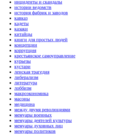
инциденты и скандалы
истории ведомств
история фабрик и заводов
кавказ
кадеты
казаки
китайцы
книги для простых людей
концепции
коррупция
крестьянское самоуправление
курьезы
кустари
ленская трагедия
либерализм
литература
лоббизм
макроэкономика
масоны
медицина
между двумя революциями
мемуары военных
мемуары деятелей культуры
мемуары духовных лиц
мемуары политиков