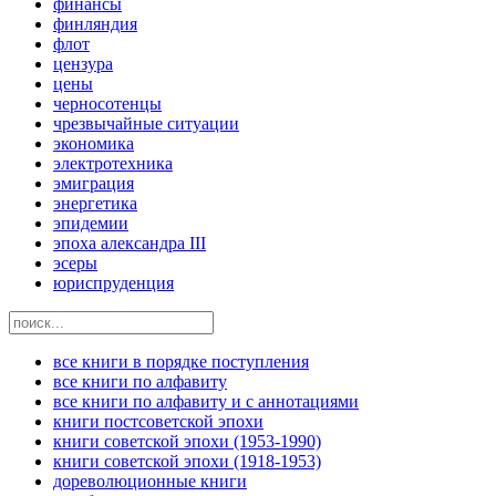
финансы
финляндия
флот
цензура
цены
черносотенцы
чрезвычайные ситуации
экономика
электротехника
эмиграция
энергетика
эпидемии
эпоха александра III
эсеры
юриспруденция
все книги в порядке поступления
все книги по алфавиту
все книги по алфавиту и с аннотациями
книги постсоветской эпохи
книги советской эпохи (1953-1990)
книги советской эпохи (1918-1953)
дореволюционные книги