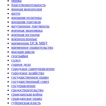
биржа
благотворительность
винная монополия
витте
внешняя политика
внешняя торговля
внутренние документы
военная экономика
военная юстиция
военнопленные
временник ЦСК МВД
временное правительство
высшая школа
география
голод
горное дело
городское самоуправление
городское хозяйство
государственное право
государственный совет
госуправление
градостроительство
гражданская война
гражданское право
губернская власть