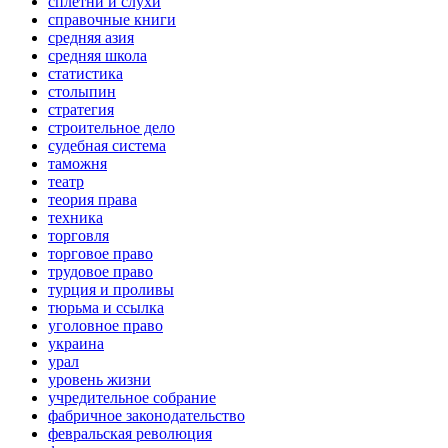
сплетни и слухи
справочные книги
средняя азия
средняя школа
статистика
столыпин
стратегия
строительное дело
судебная система
таможня
театр
теория права
техника
торговля
торговое право
трудовое право
турция и проливы
тюрьма и ссылка
уголовное право
украина
урал
уровень жизни
учредительное собрание
фабричное законодательство
февральская революция