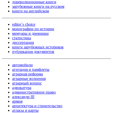
дореволюционные книги
зарубежные книги на русском
книги на английском
editor`s choice
монографии по истории
мемуары и дневники
статистика
диссертации
книги зарубежных историков
публикация документов
автомобили
агитация и памфлеты
аграрная реформа
аграрные волнения
аграрный вопрос
адвокатура
административное право
александр III
армия
архитектура и строительство
атласы и карты