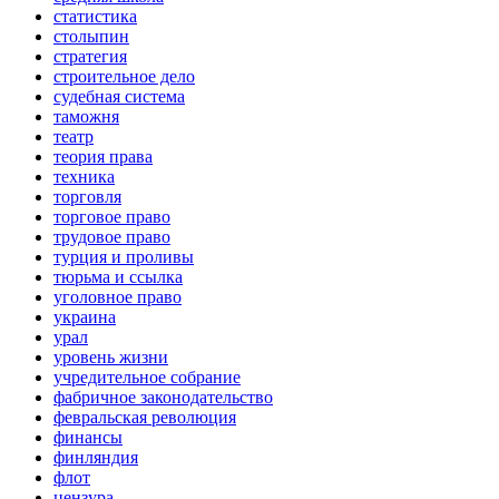
статистика
столыпин
стратегия
строительное дело
судебная система
таможня
театр
теория права
техника
торговля
торговое право
трудовое право
турция и проливы
тюрьма и ссылка
уголовное право
украина
урал
уровень жизни
учредительное собрание
фабричное законодательство
февральская революция
финансы
финляндия
флот
цензура