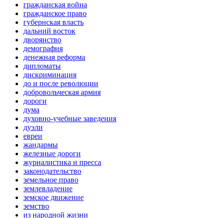
гражданская война
гражданское право
губернская власть
дальний восток
дворянство
демография
денежная реформа
дипломаты
дискриминация
до и после революции
добровольческая армия
дороги
дума
духовно-учебные заведения
дуэли
евреи
жандармы
железные дороги
журналистика и пресса
законодательство
земельное право
землевладение
земское движение
земство
из народной жизни