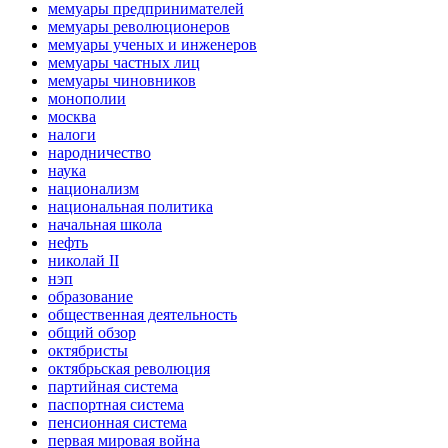
мемуары предпринимателей
мемуары революционеров
мемуары ученых и инженеров
мемуары частных лиц
мемуары чиновников
монополии
москва
налоги
народничество
наука
национализм
национальная политика
начальная школа
нефть
николай II
нэп
образование
общественная деятельность
общий обзор
октябристы
октябрьская революция
партийная система
паспортная система
пенсионная система
первая мировая война