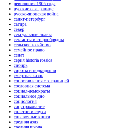
революция 1905 года
русские о загранице
русско-японская война
санкт-петербург
сатира
север
сексуальные нравы
сектанты и старообрядцы
сельское хозяйство
семейное право
сенат
серия historia rossica
сибирь
сироты и подкидыши
смертная казнь
сопоставления с заграницей
сословная система
социал-демократы
социальное дно
социология
соцстрахование
сплетни и слухи
справочные книги
средняя азия
средняя школа