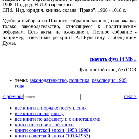
1908. Под ред. Н.И.Лазаревского
СПб.: Изд. юридич. книжн. склада "Право", 1908 - 1018 с.
Удобная выборка из Полного собрания законов, содержащая
только законодательство, относящееся к политическим
реформам. Есть акты, не входящие в Полное собрание -
например, известный рескрипт А.Г.Булыгину с обещанием
Думы.
скачать djvu 14 Mb »
djvu, плохой скан, без OCR
темы:
законодательство
,
политика
,
революция 1905
года
< previous
next >
все книги в порядке поступления
все книги по алфавиту
все книги по алфавиту и с аннотациями
книги постсоветской эпохи
книги советской эпохи (1953-1990)
книги советской эпохи (1918-1953)