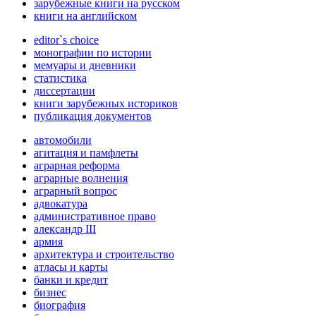
зарубежные книги на русском
книги на английском
editor`s choice
монографии по истории
мемуары и дневники
статистика
диссертации
книги зарубежных историков
публикация документов
автомобили
агитация и памфлеты
аграрная реформа
аграрные волнения
аграрный вопрос
адвокатура
административное право
александр III
армия
архитектура и строительство
атласы и карты
банки и кредит
бизнес
биография