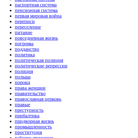
паспортная система
пенсионная система
первая мировая война
переписи
переселение
питание
повседневная жизнь
погромы
подданство
политика
политическая полиция
политические репрессии
полиция
польша
пороки
права женщин
правительство
православная церковь
правые
преступность
прибалтика
придворная жизнь
промышленность
проституция
рабочее движение