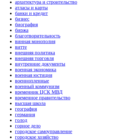
архитектура и строительство
атласы и карты
банки и кредит
бизнес
биография
биржа
благотворительность
винная монополия
витте
внешняя политика
внешняя торговля
внутренние документы
военная экономика
военная юстиция
военнопленные
военный коммунизм
временник ЦСК МВД
временное правительство
высшая школа
география
германия
голод
горное дело
городское самоуправление
городское хозяйство