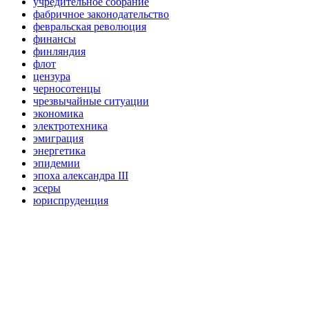
учредительное собрание
фабричное законодательство
февральская революция
финансы
финляндия
флот
цензура
черносотенцы
чрезвычайные ситуации
экономика
электротехника
эмиграция
энергетика
эпидемии
эпоха александра III
эсеры
юриспруденция