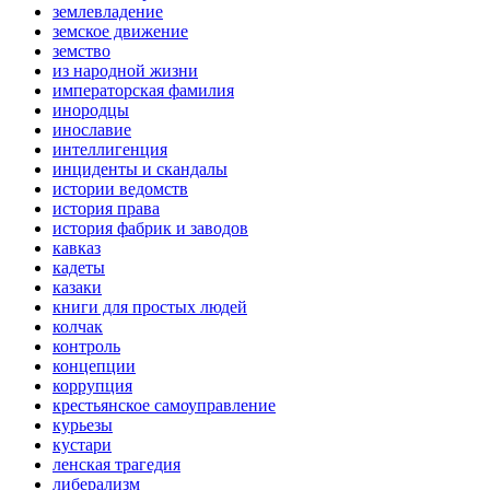
землевладение
земское движение
земство
из народной жизни
императорская фамилия
инородцы
инославие
интеллигенция
инциденты и скандалы
истории ведомств
история права
история фабрик и заводов
кавказ
кадеты
казаки
книги для простых людей
колчак
контроль
концепции
коррупция
крестьянское самоуправление
курьезы
кустари
ленская трагедия
либерализм