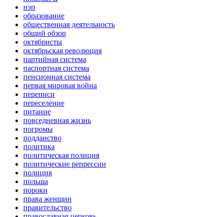
нэп
образование
общественная деятельность
общий обзор
октябристы
октябрьская революция
партийная система
паспортная система
пенсионная система
первая мировая война
переписи
переселение
питание
повседневная жизнь
погромы
подданство
политика
политическая полиция
политические репрессии
полиция
польша
пороки
права женщин
правительство
православная церковь