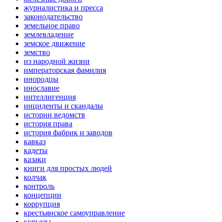
журналистика и пресса
законодательство
земельное право
землевладение
земское движение
земство
из народной жизни
императорская фамилия
инородцы
инославие
интеллигенция
инциденты и скандалы
истории ведомств
история права
история фабрик и заводов
кавказ
кадеты
казаки
книги для простых людей
колчак
контроль
концепции
коррупция
крестьянское самоуправление
курьезы