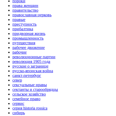
пороки
права женщин
правительство
православная церковь
правые
преступность
прибалтика
придворная жизнь
промышленность
путешествия
рабочее движение
рабочие
революционные партии
революция 1905 года
русские о загранице
русско-японская война
санкт-петербург
север
сексуальные нравы
сектанты и старообрядцы
сельское хозяйство
семейное право
сервис
серия historia rossica
сибирь