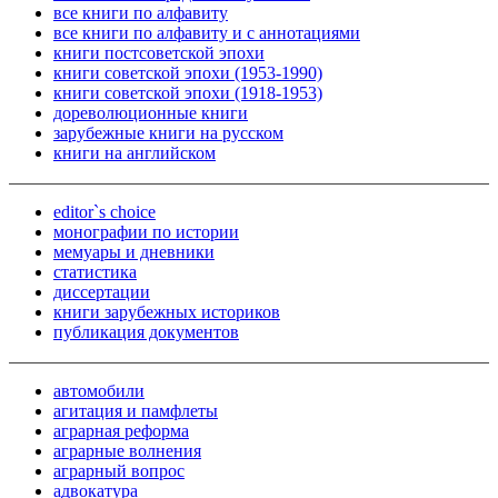
все книги по алфавиту
все книги по алфавиту и с аннотациями
книги постсоветской эпохи
книги советской эпохи (1953-1990)
книги советской эпохи (1918-1953)
дореволюционные книги
зарубежные книги на русском
книги на английском
editor`s choice
монографии по истории
мемуары и дневники
статистика
диссертации
книги зарубежных историков
публикация документов
автомобили
агитация и памфлеты
аграрная реформа
аграрные волнения
аграрный вопрос
адвокатура