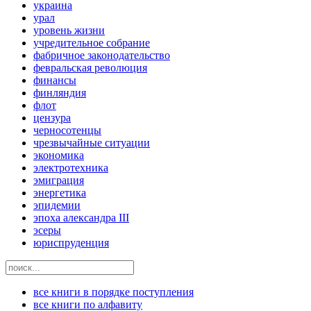
украина
урал
уровень жизни
учредительное собрание
фабричное законодательство
февральская революция
финансы
финляндия
флот
цензура
черносотенцы
чрезвычайные ситуации
экономика
электротехника
эмиграция
энергетика
эпидемии
эпоха александра III
эсеры
юриспруденция
все книги в порядке поступления
все книги по алфавиту