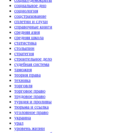
социал-демократы
социальное дно
социология
соцстрахование
сплетни и слухи
справочные книги
средняя азия
средняя школа
статистика
столыпин
стратегия
строительное дело
судебная система
таможня
теория права
техника
торговля
торговое право
трудовое право
турция и проливы
тюрьма и ссылка
уголовное право
украина
урал
уровень жизни