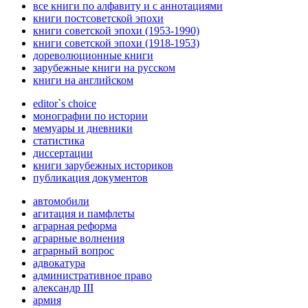
все книги по алфавиту и с аннотациями
книги постсоветской эпохи
книги советской эпохи (1953-1990)
книги советской эпохи (1918-1953)
дореволюционные книги
зарубежные книги на русском
книги на английском
editor`s choice
монографии по истории
мемуары и дневники
статистика
диссертации
книги зарубежных историков
публикация документов
автомобили
агитация и памфлеты
аграрная реформа
аграрные волнения
аграрный вопрос
адвокатура
административное право
александр III
армия