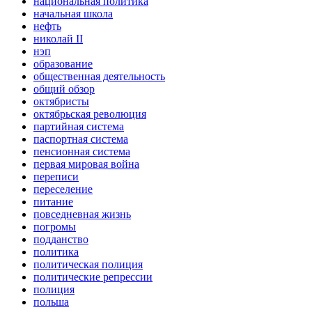
национальная политика
начальная школа
нефть
николай II
нэп
образование
общественная деятельность
общий обзор
октябристы
октябрьская революция
партийная система
паспортная система
пенсионная система
первая мировая война
переписи
переселение
питание
повседневная жизнь
погромы
подданство
политика
политическая полиция
политические репрессии
полиция
польша