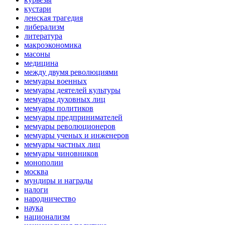
кустари
ленская трагедия
либерализм
литература
макроэкономика
масоны
медицина
между двумя революциями
мемуары военных
мемуары деятелей культуры
мемуары духовных лиц
мемуары политиков
мемуары предпринимателей
мемуары революционеров
мемуары ученых и инженеров
мемуары частных лиц
мемуары чиновников
монополии
москва
мундиры и награды
налоги
народничество
наука
национализм