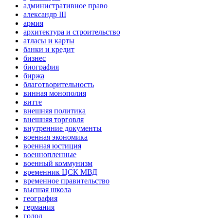
административное право
александр III
армия
архитектура и строительство
атласы и карты
банки и кредит
бизнес
биография
биржа
благотворительность
винная монополия
витте
внешняя политика
внешняя торговля
внутренние документы
военная экономика
военная юстиция
военнопленные
военный коммунизм
временник ЦСК МВД
временное правительство
высшая школа
география
германия
голод