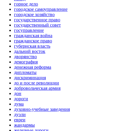
горное дело
городское самоуправление
городское хозяйство
государственное право
государственный совет
госуправление
гражданская война
гражданское право
губернская власть
дальний восток
дворянство
демография
денежная реформа
дипломаты
дискриминация
до и после революции
добровольческая армия
дон
дороги
дума
духовно-учебные заведения
дуэли
евреи
жандармы
железные дороги