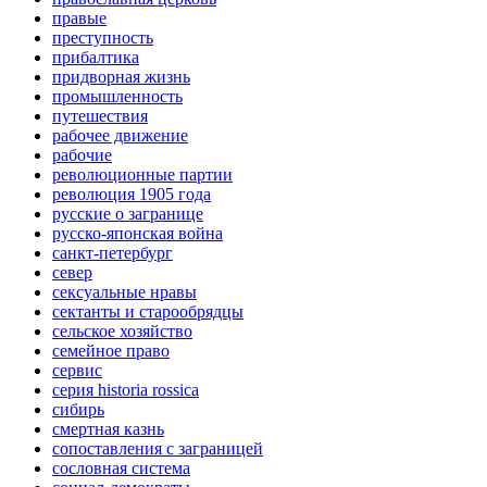
правые
преступность
прибалтика
придворная жизнь
промышленность
путешествия
рабочее движение
рабочие
революционные партии
революция 1905 года
русские о загранице
русско-японская война
санкт-петербург
север
сексуальные нравы
сектанты и старообрядцы
сельское хозяйство
семейное право
сервис
серия historia rossica
сибирь
смертная казнь
сопоставления с заграницей
сословная система