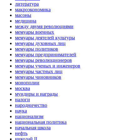
литература
макроэкономика
масоны
медицина
между двумя революциями
мемуары военных
мемуары деятелей культуры
мемуары духовных лиц
мемуары политиков
мемуары предпринимателей
мемуары революционеров
мемуары ученых и инженеров
мемуары частных лиц
мемуары чиновников
монополии
москва
мундиры и награды
налоги
народничество
наука
национализм
национальная политика
начальная школа
нефть
николай II