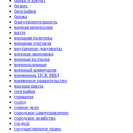
банки и кредит
бизнес
биография
биржа
благотворительность
винная монополия
витте
внешняя политика
внешняя торговля
внутренние документы
военная экономика
военная юстиция
военнопленные
военный коммунизм
временник ЦСК МВД
временное правительство
высшая школа
география
германия
голод
горное дело
городское самоуправление
городское хозяйство
госдолг
государственное право