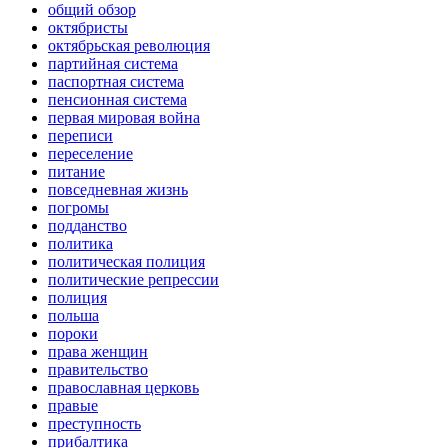
общий обзор
октябристы
октябрьская революция
партийная система
паспортная система
пенсионная система
первая мировая война
переписи
переселение
питание
повседневная жизнь
погромы
подданство
политика
политическая полиция
политические репрессии
полиция
польша
пороки
права женщин
правительство
православная церковь
правые
преступность
прибалтика