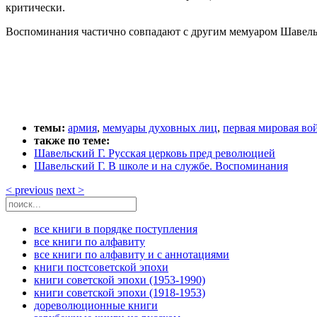
критически.
Воспоминания частично совпадают с другим мемуаром Шавельск
темы:
армия
,
мемуары духовных лиц
,
первая мировая во
также по теме:
Шавельский Г. Русская церковь пред революцией
Шавельский Г. В школе и на службе. Воспоминания
< previous
next >
все книги в порядке поступления
все книги по алфавиту
все книги по алфавиту и с аннотациями
книги постсоветской эпохи
книги советской эпохи (1953-1990)
книги советской эпохи (1918-1953)
дореволюционные книги