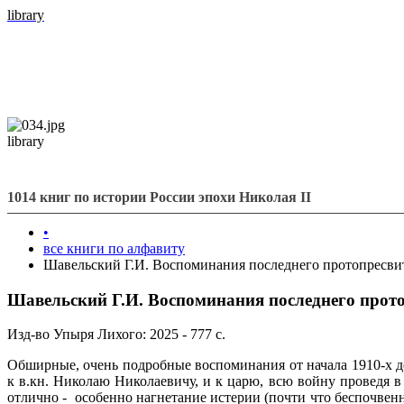
library
library
1014 книг по истории России эпохи Николая II
•
все книги по алфавиту
Шавельский Г.И. Воспоминания последнего протопресвит
Шавельский Г.И. Воспоминания последнего прото
Изд-во Упыря Лихого: 2025 - 777 с.
Обширные, очень подробные воспоминания от начала 1910-х 
к в.кн. Николаю Николаевичу, и к царю, всю войну проведя в
отлично - особенно нагнетание истерии (почти что беспочвенн