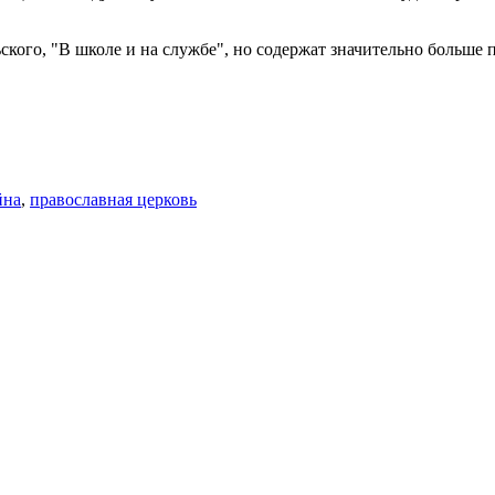
ого, "В школе и на службе", но содержат значительно больше 
йна
,
православная церковь