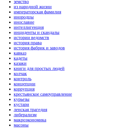
земство
из народной жизни
императорская фамилия
инородцы
инославие
интеллигенция
инциденты и скандалы
истории ведомств
история права
история фабрик и заводов
кавказ
кадеты
казаки
книги для простых людей
колчак
контроль
концепции
коррупция
крестьянское самоуправление
курьезы
кустари
ленская трагедия
либерализм
макроэкономика
масоны