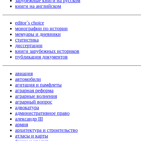
зарубежные книги на русском
книги на английском
editor`s choice
монографии по истории
мемуары и дневники
статистика
диссертации
книги зарубежных историков
публикация документов
авиация
автомобили
агитация и памфлеты
аграрная реформа
аграрные волнения
аграрный вопрос
адвокатура
административное право
александр III
армия
архитектура и строительство
атласы и карты