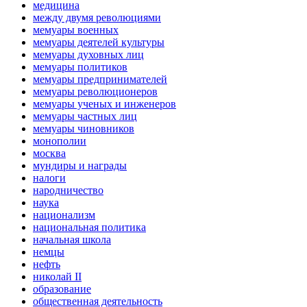
медицина
между двумя революциями
мемуары военных
мемуары деятелей культуры
мемуары духовных лиц
мемуары политиков
мемуары предпринимателей
мемуары революционеров
мемуары ученых и инженеров
мемуары частных лиц
мемуары чиновников
монополии
москва
мундиры и награды
налоги
народничество
наука
национализм
национальная политика
начальная школа
немцы
нефть
николай II
образование
общественная деятельность