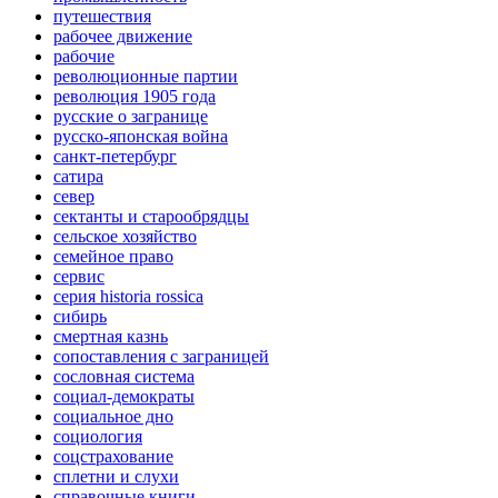
путешествия
рабочее движение
рабочие
революционные партии
революция 1905 года
русские о загранице
русско-японская война
санкт-петербург
сатира
север
сектанты и старообрядцы
сельское хозяйство
семейное право
сервис
серия historia rossica
сибирь
смертная казнь
сопоставления с заграницей
сословная система
социал-демократы
социальное дно
социология
соцстрахование
сплетни и слухи
справочные книги