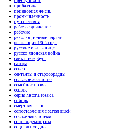
преступность
прибалтика
придворная жизнь
промышленность
путешествия
рабочее движение
рабочие
революционные партии
революция 1905 года
русские о загранице
русско-японская война
санкт-петербург
сатира
север
сектанты и старообрядцы
сельское хозяйство
семейное право
сервис
серия historia rossica
сибирь
смертная казнь
сопоставления с заграницей
сословная система
социал-демократы
социальное дно