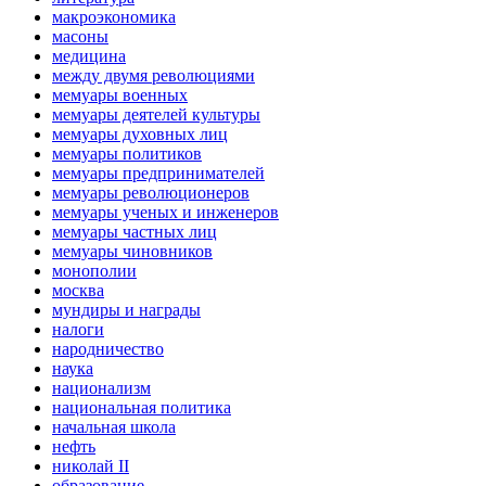
макроэкономика
масоны
медицина
между двумя революциями
мемуары военных
мемуары деятелей культуры
мемуары духовных лиц
мемуары политиков
мемуары предпринимателей
мемуары революционеров
мемуары ученых и инженеров
мемуары частных лиц
мемуары чиновников
монополии
москва
мундиры и награды
налоги
народничество
наука
национализм
национальная политика
начальная школа
нефть
николай II
образование