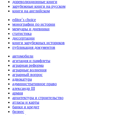
дореволюционные книги
зарубежные книги на русском
книги на английском
editor`s choice
монографии по истории
мемуары и дневники
статистика
диссертации
книги зарубежных историков
публикация документов
автомобили
агитация и памфлеты
аграрная реформа
аграрные волнения
аграрный вопрос
адвокатура
административное право
александр III
армия
архитектура и строительство
атласы и карты
банки и кредит
бизнес