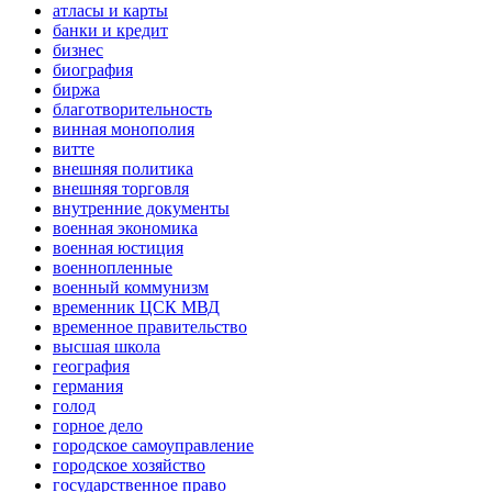
атласы и карты
банки и кредит
бизнес
биография
биржа
благотворительность
винная монополия
витте
внешняя политика
внешняя торговля
внутренние документы
военная экономика
военная юстиция
военнопленные
военный коммунизм
временник ЦСК МВД
временное правительство
высшая школа
география
германия
голод
горное дело
городское самоуправление
городское хозяйство
государственное право