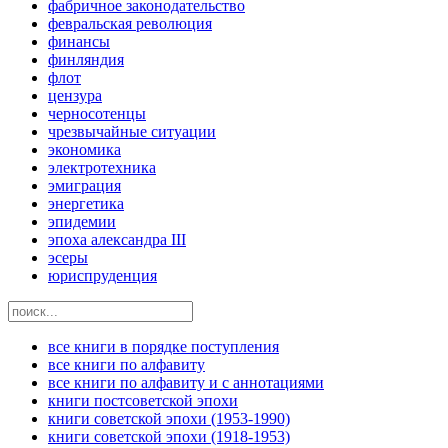
фабричное законодательство
февральская революция
финансы
финляндия
флот
цензура
черносотенцы
чрезвычайные ситуации
экономика
электротехника
эмиграция
энергетика
эпидемии
эпоха александра III
эсеры
юриспруденция
все книги в порядке поступления
все книги по алфавиту
все книги по алфавиту и с аннотациями
книги постсоветской эпохи
книги советской эпохи (1953-1990)
книги советской эпохи (1918-1953)