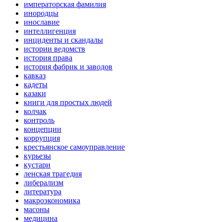
императорская фамилия
инородцы
инославие
интеллигенция
инциденты и скандалы
истории ведомств
история права
история фабрик и заводов
кавказ
кадеты
казаки
книги для простых людей
колчак
контроль
концепции
коррупция
крестьянское самоуправление
курьезы
кустари
ленская трагедия
либерализм
литература
макроэкономика
масоны
медицина