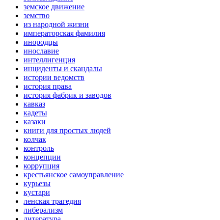
земское движение
земство
из народной жизни
императорская фамилия
инородцы
инославие
интеллигенция
инциденты и скандалы
истории ведомств
история права
история фабрик и заводов
кавказ
кадеты
казаки
книги для простых людей
колчак
контроль
концепции
коррупция
крестьянское самоуправление
курьезы
кустари
ленская трагедия
либерализм
литература