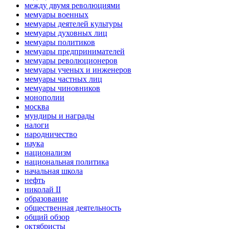
между двумя революциями
мемуары военных
мемуары деятелей культуры
мемуары духовных лиц
мемуары политиков
мемуары предпринимателей
мемуары революционеров
мемуары ученых и инженеров
мемуары частных лиц
мемуары чиновников
монополии
москва
мундиры и награды
налоги
народничество
наука
национализм
национальная политика
начальная школа
нефть
николай II
образование
общественная деятельность
общий обзор
октябристы