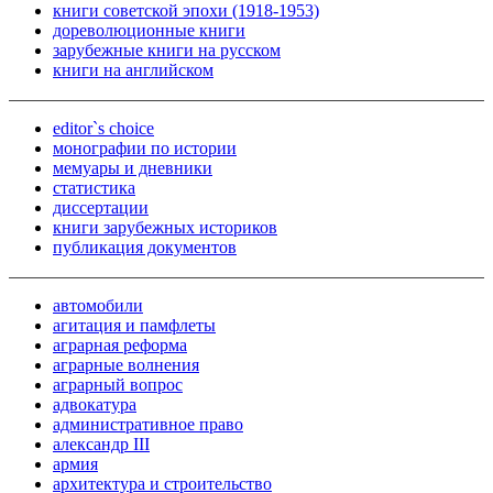
книги советской эпохи (1918-1953)
дореволюционные книги
зарубежные книги на русском
книги на английском
editor`s choice
монографии по истории
мемуары и дневники
статистика
диссертации
книги зарубежных историков
публикация документов
автомобили
агитация и памфлеты
аграрная реформа
аграрные волнения
аграрный вопрос
адвокатура
административное право
александр III
армия
архитектура и строительство