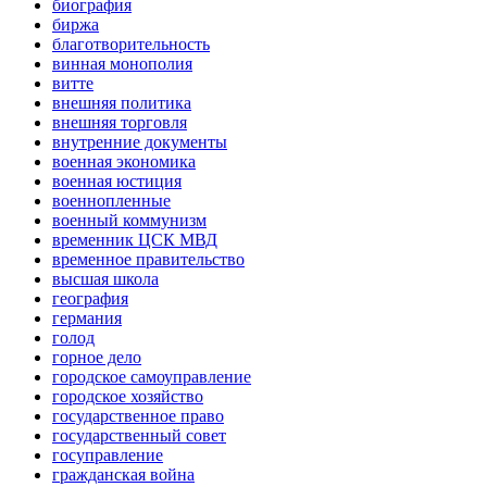
биография
биржа
благотворительность
винная монополия
витте
внешняя политика
внешняя торговля
внутренние документы
военная экономика
военная юстиция
военнопленные
военный коммунизм
временник ЦСК МВД
временное правительство
высшая школа
география
германия
голод
горное дело
городское самоуправление
городское хозяйство
государственное право
государственный совет
госуправление
гражданская война