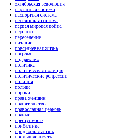
октябрьская революция
партийная система
паспортная система
пенсионная система
первая мировая война
переписи
переселение
питание
повседневная жизнь
погромы
подданство
политика
политическая полиция
политические репрессии
полиция
польша
пороки
права женщин
правительство
православная церковь
правые
преступность
прибалтика
придворная жизнь
промышленность