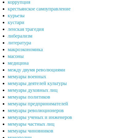
коррупция
крестьянское самоуправление
курьезы
кустари
ленская трагедия
либерализм
литература
макроэкономика
масоны
медицина
между двумя революциями
мемуары военных
мемуары деятелей культуры
мемуары духовных лиц
мемуары политиков
мемуары предпринимателей
мемуары революционеров
мемуары ученых и инженеров
мемуары частных лиц
мемуары чиновников
монополии