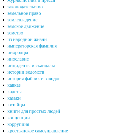
журналистика и пресса
законодательство
земельное право
землевладение
земское движение
земство
из народной жизни
императорская фамилия
инородцы
инославие
инциденты и скандалы
истории ведомств
история фабрик и заводов
кавказ
кадеты
казаки
китайцы
книги для простых людей
концепции
коррупция
крестьянское самоуправление