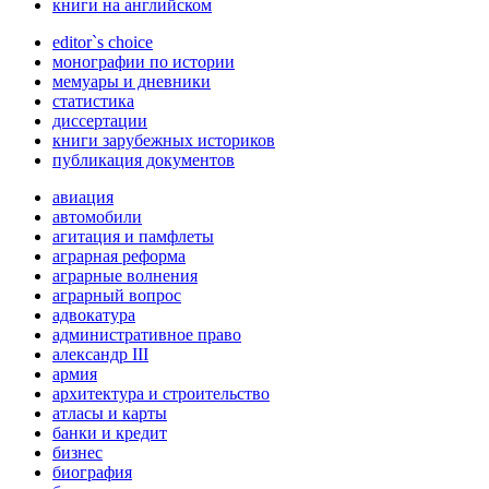
книги на английском
editor`s choice
монографии по истории
мемуары и дневники
статистика
диссертации
книги зарубежных историков
публикация документов
авиация
автомобили
агитация и памфлеты
аграрная реформа
аграрные волнения
аграрный вопрос
адвокатура
административное право
александр III
армия
архитектура и строительство
атласы и карты
банки и кредит
бизнес
биография