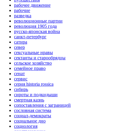
рабочее движение
рабочие
разведка
революционные партии
революция 1905 года
русско-японская война
санкт-петербург
сатира
север
сексуальные нравы
сектанты и старообрядцы
сельское хозяйство
семейное право
сенат
сервис
серия historia rossica
сибирь
сироты и подкидыши
смертная казнь
сопоставления с заграницей
сословная система
социал-демократы
социальное дно
социология