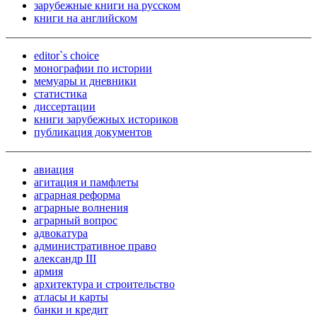
зарубежные книги на русском
книги на английском
editor`s choice
монографии по истории
мемуары и дневники
статистика
диссертации
книги зарубежных историков
публикация документов
авиация
агитация и памфлеты
аграрная реформа
аграрные волнения
аграрный вопрос
адвокатура
административное право
александр III
армия
архитектура и строительство
атласы и карты
банки и кредит