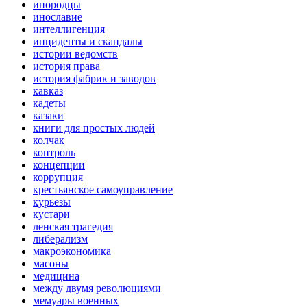
инородцы
инославие
интеллигенция
инциденты и скандалы
истории ведомств
история права
история фабрик и заводов
кавказ
кадеты
казаки
книги для простых людей
колчак
контроль
концепции
коррупция
крестьянское самоуправление
курьезы
кустари
ленская трагедия
либерализм
макроэкономика
масоны
медицина
между двумя революциями
мемуары военных