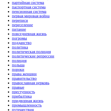
партийная система
паспортная система
пенсионная система
первая мировая война
переписи
переселение
питание
повседневная жизнь
погромы
подданство
политика
политическая полиция
политические репрессии
полиция
польша
пороки
права женщин
правительство
православная церковь
правые
преступность
прибалтика
придворная жизнь
промышленность
путешествия