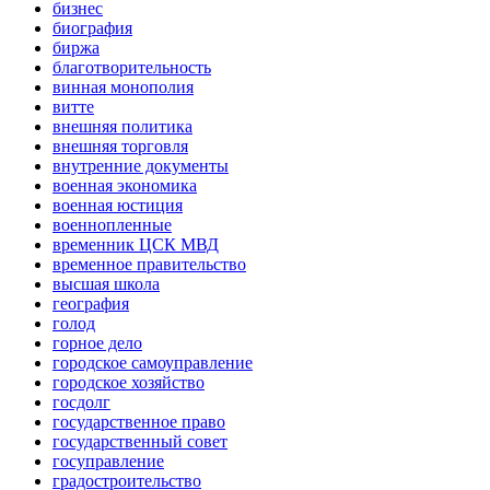
бизнес
биография
биржа
благотворительность
винная монополия
витте
внешняя политика
внешняя торговля
внутренние документы
военная экономика
военная юстиция
военнопленные
временник ЦСК МВД
временное правительство
высшая школа
география
голод
горное дело
городское самоуправление
городское хозяйство
госдолг
государственное право
государственный совет
госуправление
градостроительство