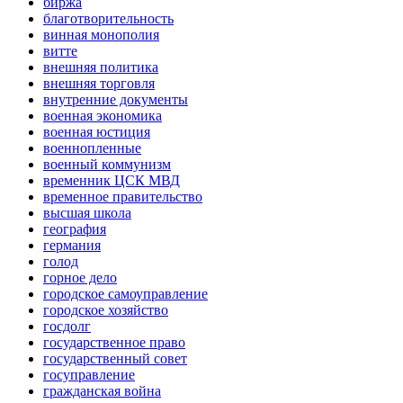
биржа
благотворительность
винная монополия
витте
внешняя политика
внешняя торговля
внутренние документы
военная экономика
военная юстиция
военнопленные
военный коммунизм
временник ЦСК МВД
временное правительство
высшая школа
география
германия
голод
горное дело
городское самоуправление
городское хозяйство
госдолг
государственное право
государственный совет
госуправление
гражданская война