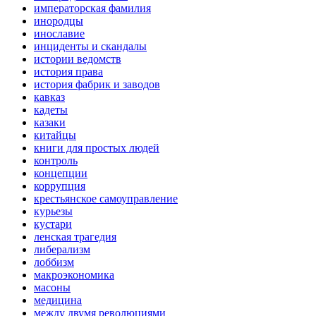
императорская фамилия
инородцы
инославие
инциденты и скандалы
истории ведомств
история права
история фабрик и заводов
кавказ
кадеты
казаки
китайцы
книги для простых людей
контроль
концепции
коррупция
крестьянское самоуправление
курьезы
кустари
ленская трагедия
либерализм
лоббизм
макроэкономика
масоны
медицина
между двумя революциями