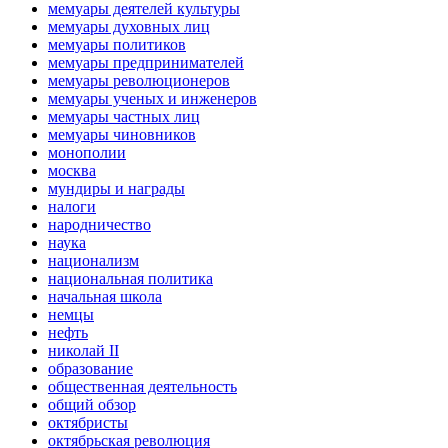
мемуары деятелей культуры
мемуары духовных лиц
мемуары политиков
мемуары предпринимателей
мемуары революционеров
мемуары ученых и инженеров
мемуары частных лиц
мемуары чиновников
монополии
москва
мундиры и награды
налоги
народничество
наука
национализм
национальная политика
начальная школа
немцы
нефть
николай II
образование
общественная деятельность
общий обзор
октябристы
октябрьская революция