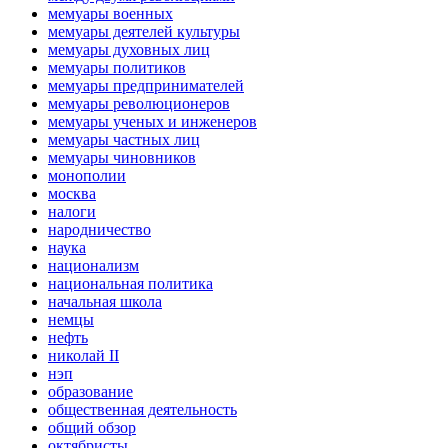
мемуары военных
мемуары деятелей культуры
мемуары духовных лиц
мемуары политиков
мемуары предпринимателей
мемуары революционеров
мемуары ученых и инженеров
мемуары частных лиц
мемуары чиновников
монополии
москва
налоги
народничество
наука
национализм
национальная политика
начальная школа
немцы
нефть
николай II
нэп
образование
общественная деятельность
общий обзор
октябристы