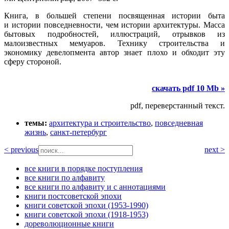
Книга, в большей степени посвященная истории быта
и истории повседневности, чем истории архитектуры. Масса
бытовых подробностей, иллюстраций, отрывков из
малоизвестных мемуаров. Технику строительства и
экономику девелопмента автор знает плохо и обходит эту
сферу стороной.
скачать pdf 10 Mb »
pdf, переверстанный текст.
темы:
архитектура и строительство
,
повседневная
жизнь
,
санкт-петербург
< previous
next >
все книги в порядке поступления
все книги по алфавиту
все книги по алфавиту и с аннотациями
книги постсоветской эпохи
книги советской эпохи (1953-1990)
книги советской эпохи (1918-1953)
дореволюционные книги