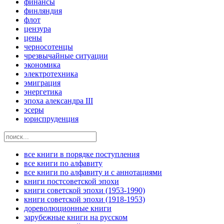
финансы
финляндия
флот
цензура
цены
черносотенцы
чрезвычайные ситуации
экономика
электротехника
эмиграция
энергетика
эпоха александра III
эсеры
юриспруденция
все книги в порядке поступления
все книги по алфавиту
все книги по алфавиту и с аннотациями
книги постсоветской эпохи
книги советской эпохи (1953-1990)
книги советской эпохи (1918-1953)
дореволюционные книги
зарубежные книги на русском