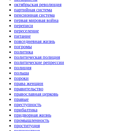
октябрьская революция
партийная система
пенсионная система
первая мировая война
переписи
переселение
питание
повседневная жизнь
погромы
политика
политическая полиция
политические репрессии
полиция
польша
пороки
права женщин
правительство
православная церковь
правые
преступность
прибалтика
придворная жизнь
промышленность
проституция
путешествия