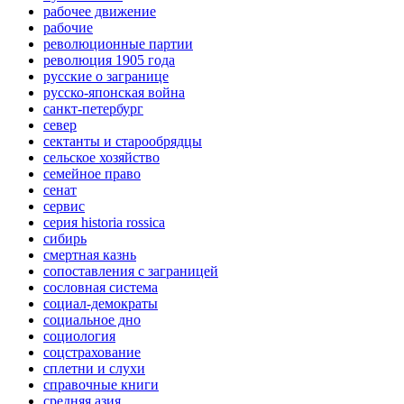
рабочее движение
рабочие
революционные партии
революция 1905 года
русские о загранице
русско-японская война
санкт-петербург
север
сектанты и старообрядцы
сельское хозяйство
семейное право
сенат
сервис
серия historia rossica
сибирь
смертная казнь
сопоставления с заграницей
сословная система
социал-демократы
социальное дно
социология
соцстрахование
сплетни и слухи
справочные книги
средняя азия