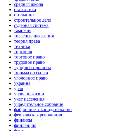
средняя школа
статистика
столыпин
строительное дело
судебная система
таможня
телесные наказания
теория права
техника
торговля
торговое право
трудовое право
турция и проливы
тюрьма и ссылка
уголовное право
украина
урал
уровень жизни
учет населения
учредительное собрание
фабричное законодательство
февральская революция
финансы
финляндия
флот