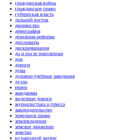
гражданская война
гражданское право
губернская власть
дальний восток
дворянство
демография
денежная реформа
дипломаты
дискриминация
до и после революции
дон
дороги
дума
духовно-учебные заведения
дуэли
евреи
жандармы
железные дороги
журналистика и пресса
законодательство
земельное право
землевладение
земское движение
земство
из народной жизни