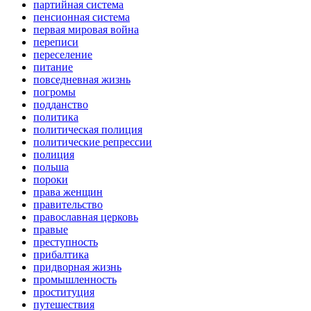
партийная система
пенсионная система
первая мировая война
переписи
переселение
питание
повседневная жизнь
погромы
подданство
политика
политическая полиция
политические репрессии
полиция
польша
пороки
права женщин
правительство
православная церковь
правые
преступность
прибалтика
придворная жизнь
промышленность
проституция
путешествия