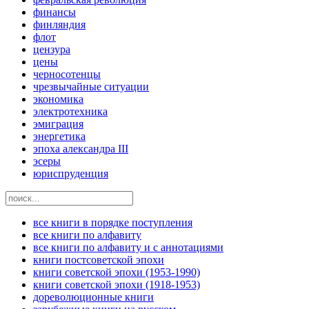
финансы
финляндия
флот
цензура
цены
черносотенцы
чрезвычайные ситуации
экономика
электротехника
эмиграция
энергетика
эпоха александра III
эсеры
юриспруденция
все книги в порядке поступления
все книги по алфавиту
все книги по алфавиту и с аннотациями
книги постсоветской эпохи
книги советской эпохи (1953-1990)
книги советской эпохи (1918-1953)
дореволюционные книги