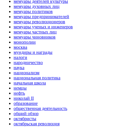
мемуары деятелей культуры
мемуары духовных лиц
мемуары политиков
мемуары предпринимателей
мемуары революционеров
мемуары ученых и инженеров
мемуары частных лиц
мемуары чиновников
монополии
москва
мундиры и награды
налоги
народничество
наука
национализм
национальная политика
начальная школа
немцы
нефть
николай II
образование
общественная деятельность
общий обзор
октябристы
октябрьская революция