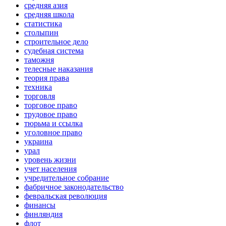
средняя азия
средняя школа
статистика
столыпин
строительное дело
судебная система
таможня
телесные наказания
теория права
техника
торговля
торговое право
трудовое право
тюрьма и ссылка
уголовное право
украина
урал
уровень жизни
учет населения
учредительное собрание
фабричное законодательство
февральская революция
финансы
финляндия
флот