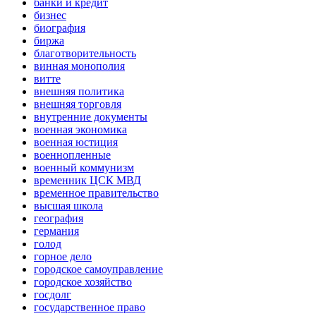
банки и кредит
бизнес
биография
биржа
благотворительность
винная монополия
витте
внешняя политика
внешняя торговля
внутренние документы
военная экономика
военная юстиция
военнопленные
военный коммунизм
временник ЦСК МВД
временное правительство
высшая школа
география
германия
голод
горное дело
городское самоуправление
городское хозяйство
госдолг
государственное право