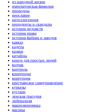
из народной жизни
императорская фамилия
инородцы
инославие
интеллигенция
инциденты и скандалы
истории ведомств
история права
история фабрик и заводов
кавказ
кадеты
казаки
китайцы
книги для простых людей
колчак
контроль
концепции
коррупция
крестьянское самоуправление
курьезы
кустари
ленская трагедия
либерализм
макроэкономика
масоны