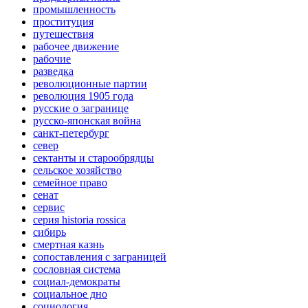
промышленность
проституция
путешествия
рабочее движение
рабочие
разведка
революционные партии
революция 1905 года
русские о загранице
русско-японская война
санкт-петербург
север
сектанты и старообрядцы
сельское хозяйство
семейное право
сенат
сервис
серия historia rossica
сибирь
смертная казнь
сопоставления с заграницей
сословная система
социал-демократы
социальное дно
социология