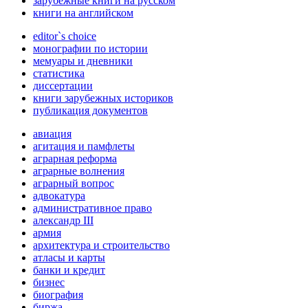
зарубежные книги на русском
книги на английском
editor`s choice
монографии по истории
мемуары и дневники
статистика
диссертации
книги зарубежных историков
публикация документов
авиация
агитация и памфлеты
аграрная реформа
аграрные волнения
аграрный вопрос
адвокатура
административное право
александр III
армия
архитектура и строительство
атласы и карты
банки и кредит
бизнес
биография
биржа