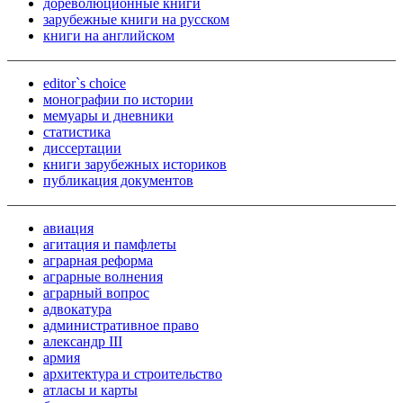
дореволюционные книги
зарубежные книги на русском
книги на английском
editor`s choice
монографии по истории
мемуары и дневники
статистика
диссертации
книги зарубежных историков
публикация документов
авиация
агитация и памфлеты
аграрная реформа
аграрные волнения
аграрный вопрос
адвокатура
административное право
александр III
армия
архитектура и строительство
атласы и карты