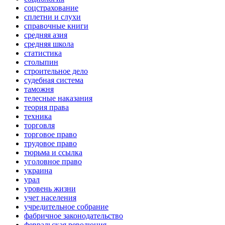
соцстрахование
сплетни и слухи
справочные книги
средняя азия
средняя школа
статистика
столыпин
строительное дело
судебная система
таможня
телесные наказания
теория права
техника
торговля
торговое право
трудовое право
тюрьма и ссылка
уголовное право
украина
урал
уровень жизни
учет населения
учредительное собрание
фабричное законодательство
февральская революция