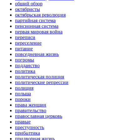
общий обзор
октябристы
октябрьская революция
партийная система
пенсионная система
первая мировая война
переписи
переселение
питание
повседневная жизнь
погромы
подданство
политика
политическая полиция
политические репрессии
полиция
польша
пороки
права женщин
правительство
православная церковь
правые
преступность
прибалтика
придворная жизнь