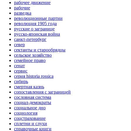
рабочее движение
рабочие
разведка
революционные партии
революция 1905 года
русские о загранице
русско-японская война
санкт-петербург
север
сектанты и старообрядцы
сельское хозяйство
семейное право
сенат
сервис
серия historia rossica
сибирь
смертная казнь
сопоставления с заграницей
сословная система
социал-демократы
социальное дно
социология
соцстрахование
сплетни и слухи
справочные книги