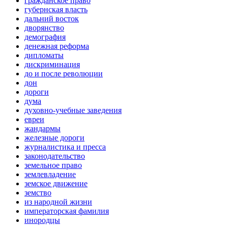
гражданское право
губернская власть
дальний восток
дворянство
демография
денежная реформа
дипломаты
дискриминация
до и после революции
дон
дороги
дума
духовно-учебные заведения
евреи
жандармы
железные дороги
журналистика и пресса
законодательство
земельное право
землевладение
земское движение
земство
из народной жизни
императорская фамилия
инородцы