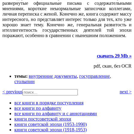
развернутые официальные письма с содержательными
мнениями, короткие неыормальные записочки коллегами,
личная переписка с женой. Конечно же, книга содержит массу
интересного, но представляет интерес только для тех, кто уже
хорошо знает тему. Конечно же, генеральная развитость и
ителлигентность государственных деятелей той эпохи
поражают, особенно в сравнении с нынешним положением.
скачать 29 Mb »
pdf, скан, без OCR
темы:
внутренние документы
,
госуправление
,
столыпин
< previous
next >
все книги в порядке поступления
все книги по алфавиту
все книги по алфавиту и с аннотациями
книги постсоветской эпохи
книги советской эпохи (1953-1990)
книги советской эпохи (1918-1953)