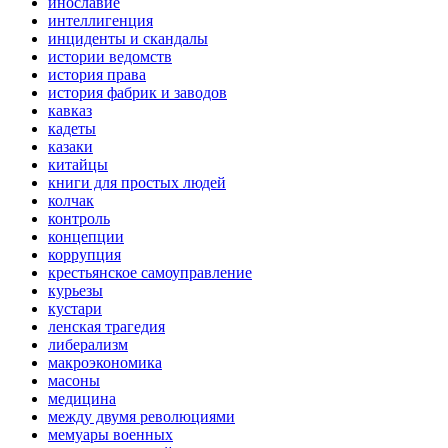
инославие
интеллигенция
инциденты и скандалы
истории ведомств
история права
история фабрик и заводов
кавказ
кадеты
казаки
китайцы
книги для простых людей
колчак
контроль
концепции
коррупция
крестьянское самоуправление
курьезы
кустари
ленская трагедия
либерализм
макроэкономика
масоны
медицина
между двумя революциями
мемуары военных