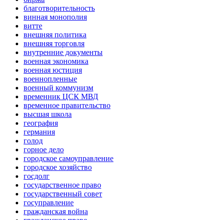
благотворительность
винная монополия
витте
внешняя политика
внешняя торговля
внутренние документы
военная экономика
военная юстиция
военнопленные
военный коммунизм
временник ЦСК МВД
временное правительство
высшая школа
география
германия
голод
горное дело
городское самоуправление
городское хозяйство
госдолг
государственное право
государственный совет
госуправление
гражданская война