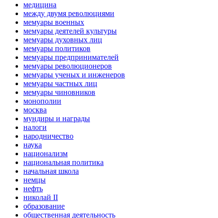
медицина
между двумя революциями
мемуары военных
мемуары деятелей культуры
мемуары духовных лиц
мемуары политиков
мемуары предпринимателей
мемуары революционеров
мемуары ученых и инженеров
мемуары частных лиц
мемуары чиновников
монополии
москва
мундиры и награды
налоги
народничество
наука
национализм
национальная политика
начальная школа
немцы
нефть
николай II
образование
общественная деятельность