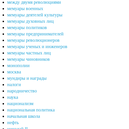
между двумя революциями
мемуары военных
мемуары деятелей культуры
мемуары духовных лиц
мемуары политиков
мемуары предпринимателей
мемуары революционеров
мемуары ученых и инженеров
мемуары частных лиц
мемуары чиновников
монополии
москва
мундиры и награды
налоги
народничество
наука
национализм
национальная политика
начальная школа
нефть
николай II