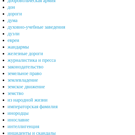
добровольческая армия
дон
дороги
дума
духовно-учебные заведения
дуэли
евреи
жандармы
железные дороги
журналистика и пресса
законодательство
земельное право
землевладение
земское движение
земство
из народной жизни
императорская фамилия
инородцы
инославие
интеллигенция
инциденты и скандалы