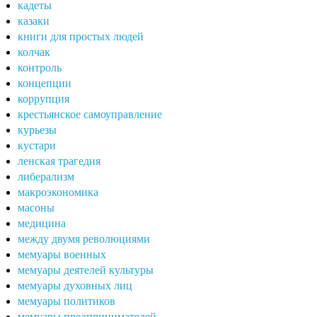
кадеты
казаки
книги для простых людей
колчак
контроль
концепции
коррупция
крестьянское самоуправление
курьезы
кустари
ленская трагедия
либерализм
макроэкономика
масоны
медицина
между двумя революциями
мемуары военных
мемуары деятелей культуры
мемуары духовных лиц
мемуары политиков
мемуары предпринимателей