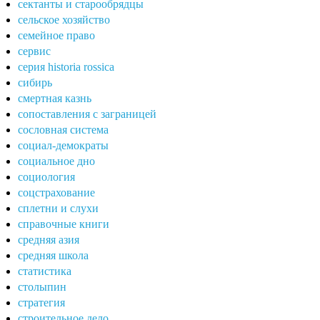
сектанты и старообрядцы
сельское хозяйство
семейное право
сервис
серия historia rossica
сибирь
смертная казнь
сопоставления с заграницей
сословная система
социал-демократы
социальное дно
социология
соцстрахование
сплетни и слухи
справочные книги
средняя азия
средняя школа
статистика
столыпин
стратегия
строительное дело