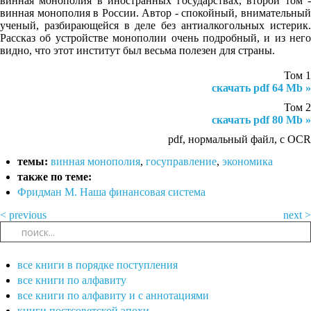
винная монополия в иностранных государствах, второй том -
винная монополия в России. Автор - спокойный, внимательный
ученый, разбирающейся в деле без антиалкогольных истерик.
Рассказ об устройстве монополии очень подробный, и из него
видно, что этот институт был весьма полезен для страны.
Том 1
скачать pdf 64 Mb »
Том 2
скачать pdf 80 Mb »
pdf, нормальный файл, с OCR
темы:
винная монополия
,
госуправление
,
экономика
также по теме:
Фридман М. Наша финансовая система
< previous
next >
все книги в порядке поступления
все книги по алфавиту
все книги по алфавиту и с аннотациями
книги постсоветской эпохи