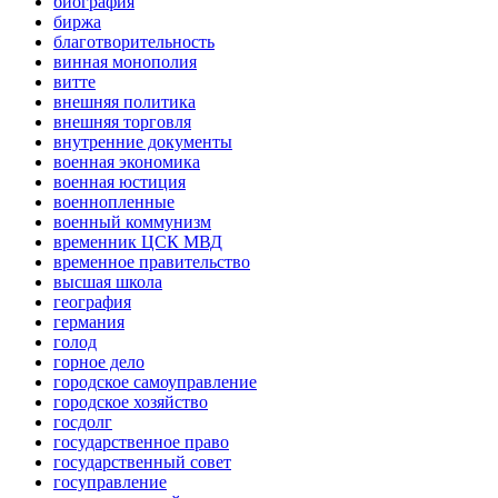
биография
биржа
благотворительность
винная монополия
витте
внешняя политика
внешняя торговля
внутренние документы
военная экономика
военная юстиция
военнопленные
военный коммунизм
временник ЦСК МВД
временное правительство
высшая школа
география
германия
голод
горное дело
городское самоуправление
городское хозяйство
госдолг
государственное право
государственный совет
госуправление