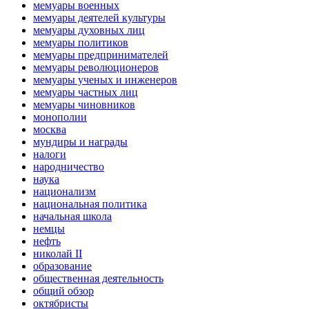
мемуары военных
мемуары деятелей культуры
мемуары духовных лиц
мемуары политиков
мемуары предпринимателей
мемуары революционеров
мемуары ученых и инженеров
мемуары частных лиц
мемуары чиновников
монополии
москва
мундиры и награды
налоги
народничество
наука
национализм
национальная политика
начальная школа
немцы
нефть
николай II
образование
общественная деятельность
общий обзор
октябристы