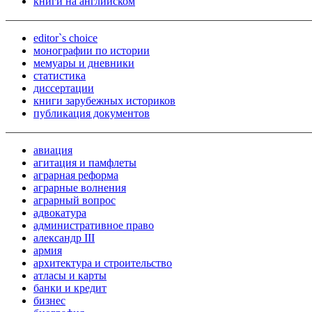
книги на английском
editor`s choice
монографии по истории
мемуары и дневники
статистика
диссертации
книги зарубежных историков
публикация документов
авиация
агитация и памфлеты
аграрная реформа
аграрные волнения
аграрный вопрос
адвокатура
административное право
александр III
армия
архитектура и строительство
атласы и карты
банки и кредит
бизнес