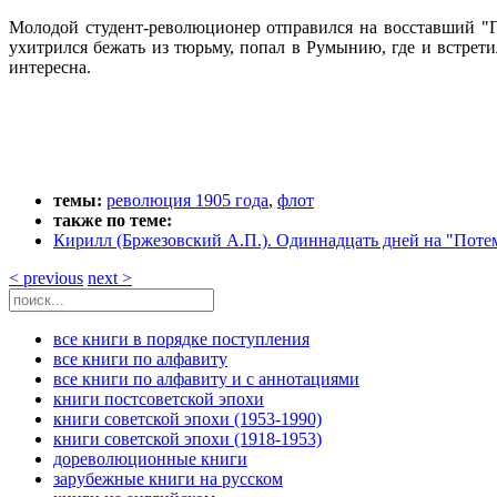
Молодой студент-революционер отправился на восставший "П
ухитрился бежать из тюрьму, попал в Румынию, где и встрет
интересна.
темы:
революция 1905 года
,
флот
также по теме:
Кирилл (Бржезовский А.П.). Одиннадцать дней на "Поте
< previous
next >
все книги в порядке поступления
все книги по алфавиту
все книги по алфавиту и с аннотациями
книги постсоветской эпохи
книги советской эпохи (1953-1990)
книги советской эпохи (1918-1953)
дореволюционные книги
зарубежные книги на русском