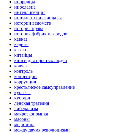
инородцы
инославие
интеллигенция
инциденты и скандалы
истории ведомств
история права
история фабрик и заводов
кавказ
кадеты
казаки
китайцы
книги для простых людей
колчак
контроль
концепции
коррупция
крестьянское самоуправление
курьезы
кустари
ленская трагедия
либерализм
макроэкономика
масоны
медицина
между двумя революциями