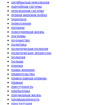
октябрьская революция
партийная система
пенсионная система
первая мировая война
переписи
переселение
питание
повседневная жизнь
погромы
подданство
политика
политическая полиция
политические репрессии
полиция
польша
пороки
права женщин
правительство
православная церковь
правые
преступность
прибалтика
придворная жизнь
промышленность
проституция