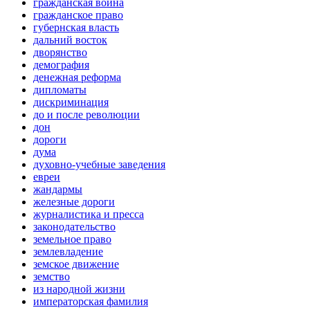
гражданская война
гражданское право
губернская власть
дальний восток
дворянство
демография
денежная реформа
дипломаты
дискриминация
до и после революции
дон
дороги
дума
духовно-учебные заведения
евреи
жандармы
железные дороги
журналистика и пресса
законодательство
земельное право
землевладение
земское движение
земство
из народной жизни
императорская фамилия