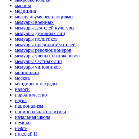
масоны
медицина
между двумя революциями
мемуары военных
мемуары деятелей культуры
мемуары духовных лиц
мемуары политиков
мемуары предпринимателей
мемуары революционеров
мемуары ученых и инженеров
мемуары частных лиц
мемуары чиновников
монополии
москва
мундиры и награды
налоги
народничество
наука
национализм
национальная политика
начальная школа
немцы
нефть
николай II