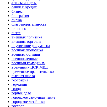
атласы и карты
банки и кредит
бизнес
биография
биржа
благотворительность
винная монополия
витте
внешняя политика
внешняя торговля
внутренние документы
военная экономика
военная юстиция
военнопленные
военный коммунизм
временник ЦСК МВД
временное правительство
высшая школа
география
германия
голод
горное дело
городское самоуправление
городское хозяйство
госдолг