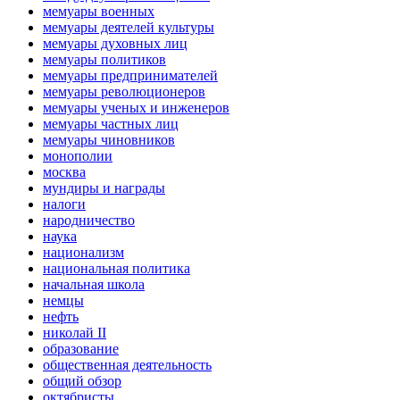
мемуары военных
мемуары деятелей культуры
мемуары духовных лиц
мемуары политиков
мемуары предпринимателей
мемуары революционеров
мемуары ученых и инженеров
мемуары частных лиц
мемуары чиновников
монополии
москва
мундиры и награды
налоги
народничество
наука
национализм
национальная политика
начальная школа
немцы
нефть
николай II
образование
общественная деятельность
общий обзор
октябристы