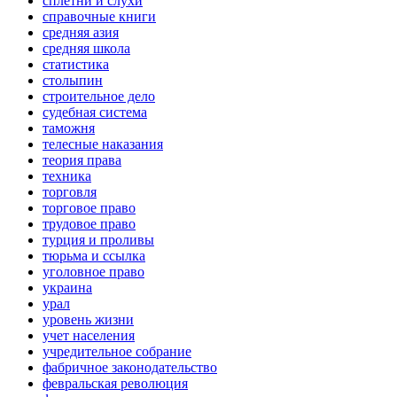
сплетни и слухи
справочные книги
средняя азия
средняя школа
статистика
столыпин
строительное дело
судебная система
таможня
телесные наказания
теория права
техника
торговля
торговое право
трудовое право
турция и проливы
тюрьма и ссылка
уголовное право
украина
урал
уровень жизни
учет населения
учредительное собрание
фабричное законодательство
февральская революция