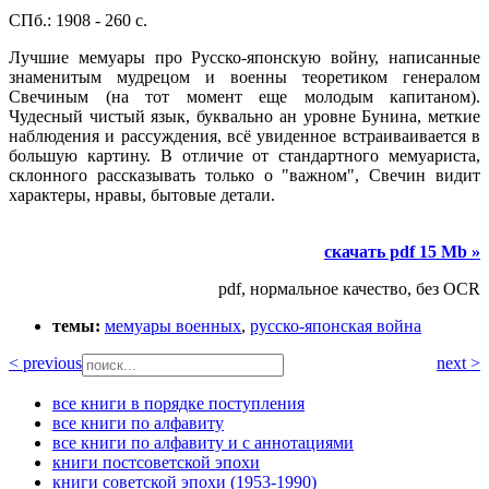
СПб.: 1908 - 260 с.
Лучшие мемуары про Русско-японскую войну, написанные
знаменитым мудрецом и военны теоретиком генералом
Свечиным (на тот момент еще молодым капитаном).
Чудесный чистый язык, буквально ан уровне Бунина, меткие
наблюдения и рассуждения, всё увиденное встраиваивается в
большую картину. В отличие от стандартного мемуариста,
склонного рассказывать только о "важном", Свечин видит
характеры, нравы, бытовые детали.
скачать pdf 15 Mb »
pdf, нормальное качество, без OCR
темы:
мемуары военных
,
русско-японская война
< previous
next >
все книги в порядке поступления
все книги по алфавиту
все книги по алфавиту и с аннотациями
книги постсоветской эпохи
книги советской эпохи (1953-1990)