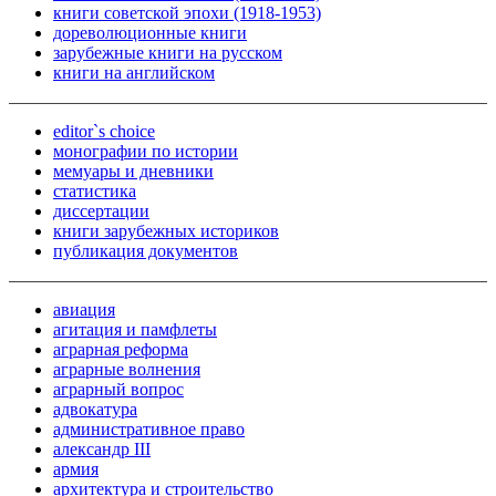
книги советской эпохи (1918-1953)
дореволюционные книги
зарубежные книги на русском
книги на английском
editor`s choice
монографии по истории
мемуары и дневники
статистика
диссертации
книги зарубежных историков
публикация документов
авиация
агитация и памфлеты
аграрная реформа
аграрные волнения
аграрный вопрос
адвокатура
административное право
александр III
армия
архитектура и строительство