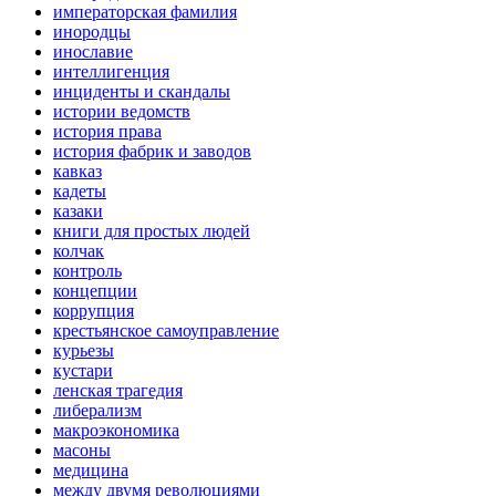
императорская фамилия
инородцы
инославие
интеллигенция
инциденты и скандалы
истории ведомств
история права
история фабрик и заводов
кавказ
кадеты
казаки
книги для простых людей
колчак
контроль
концепции
коррупция
крестьянское самоуправление
курьезы
кустари
ленская трагедия
либерализм
макроэкономика
масоны
медицина
между двумя революциями