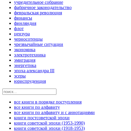
учредительное собрание
фабричное законодательство
февральская революция
финансы
финляндия
флот
цензура
черносотенцы
чрезвычайные ситуации
экономика
электротехника
эмиграция
энергетика
эпоха александра III
эсеры
юриспруденция
все книги в порядке поступления
все книги по алфавиту
все книги по алфавиту и с аннотациями
книги постсоветской эпохи
книги советской эпохи (1953-1990)
книги советской эпохи (1918-1953)