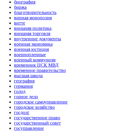
биография
биржа
благотворительность
винная монополия
витте
внешняя политика
внешняя торговля
внутренние документы
военная экономика
военная юстиция
военнопленные
военный коммунизм
временник ЦСК МВД
временное правительство
высшая школа
география
германия
голод
горное дело
городское самоуправление
городское хозяйство
госдолг
государственное право
государственный совет
госуправление