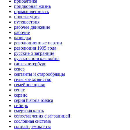
прибалтика
придворная жизнь
промышленность
проституция
путешествия
рабочее движение
рабочие
разведка
революционные партии
революция 1905 года
русские о загранице
русско-японская война
санкт-петербург
север
сектанты и старообрядцы
сельское хозяйство
семейное право
сенат
сервис
серия historia rossica
сибирь
смертная казнь
сопоставления с заграницей
сословная система
социал-демократы