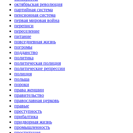
октябрьская революция
партийная система
пенсионная система
первая мировая война
переписи
переселение
питание
повседневная жизнь
погромы
подданство
политика
политическая полиция
политические репрессии
полиция
польша
пороки
права женщин
правительство
православная церковь
правые
преступность
прибалтика
придворная жизнь
промышленность
проституция