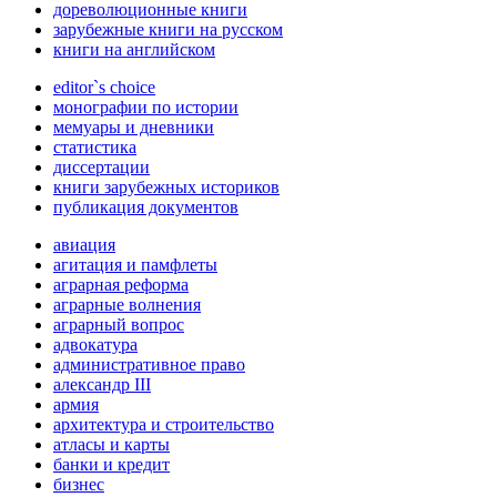
дореволюционные книги
зарубежные книги на русском
книги на английском
editor`s choice
монографии по истории
мемуары и дневники
статистика
диссертации
книги зарубежных историков
публикация документов
авиация
агитация и памфлеты
аграрная реформа
аграрные волнения
аграрный вопрос
адвокатура
административное право
александр III
армия
архитектура и строительство
атласы и карты
банки и кредит
бизнес