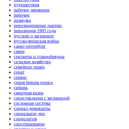
путешествия
рабочее движение
рабочие
разведка
революционные партии
революция 1905 года
русские о загранице
русско-японская война
санкт-петербург
север
сектанты и старообрядцы
сельское хозяйство
семейное право
сенат
сервис
серия historia rossica
сибирь
смертная казнь
сопоставления с заграницей
сословная система
социал-демократы
социальное дно
социология
соцстрахование