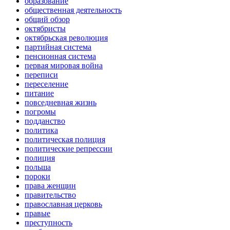
образование
общественная деятельность
общий обзор
октябристы
октябрьская революция
партийная система
пенсионная система
первая мировая война
переписи
переселение
питание
повседневная жизнь
погромы
подданство
политика
политическая полиция
политические репрессии
полиция
польша
пороки
права женщин
правительство
православная церковь
правые
преступность