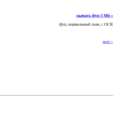
скачать djvu 5 Mb »
djvu, нормальный скан, с OCR
next >