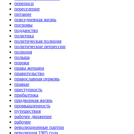
переписи
переселение
питание
повседневная жизнь
погромы
подданство
политика
политическая полиция
политические репрессии
полиция
польша
пороки
права женщин
правительство
православная церковь
правые
преступность
прибалтика
придворная жизнь
промышленность
путешествия
рабочее движение
рабочие
революционные партии
революция 1905 года