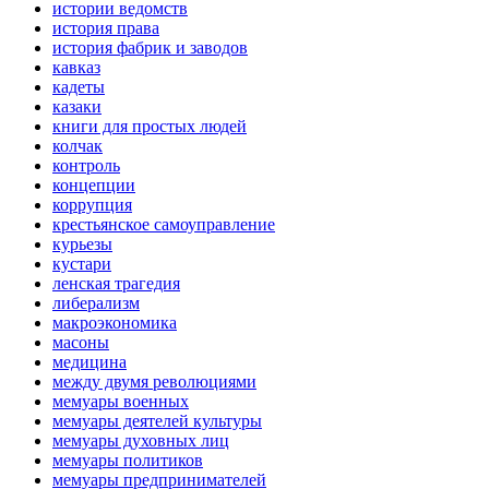
истории ведомств
история права
история фабрик и заводов
кавказ
кадеты
казаки
книги для простых людей
колчак
контроль
концепции
коррупция
крестьянское самоуправление
курьезы
кустари
ленская трагедия
либерализм
макроэкономика
масоны
медицина
между двумя революциями
мемуары военных
мемуары деятелей культуры
мемуары духовных лиц
мемуары политиков
мемуары предпринимателей