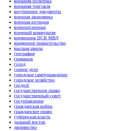
внешняя политика
внешняя торговля
внутренние документы
военная экономика
военная юстиция
военнопленные
военный коммунизм
временник ЦСК МВД
временное правительство
высшая школа
география
германия
голод
горное дело
городское самоуправление
городское хозяйство
госдолг
государственное право
государственный совет
госуправление
гражданская война
гражданское право
губернская власть
дальний восток
дворянство