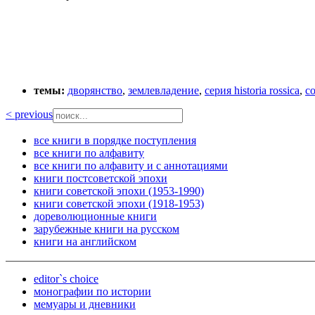
темы:
дворянство
,
землевладение
,
серия historia rossica
,
с
< previous
все книги в порядке поступления
все книги по алфавиту
все книги по алфавиту и с аннотациями
книги постсоветской эпохи
книги советской эпохи (1953-1990)
книги советской эпохи (1918-1953)
дореволюционные книги
зарубежные книги на русском
книги на английском
editor`s choice
монографии по истории
мемуары и дневники