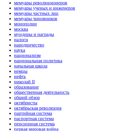
мемуары революционеров
мемуары ученых и инженеров
мемуары частных лиц
мемуары чиновников
монополии
москва
мундиры и награды
налоги
народничество
наука
национализм
национальная политика
начальная школа
немцы
нефть
николай II
образование
общественная деятельность
общий обзор
октябристы
октябрьская революция
партийная система
паспортная система
пенсионная система
первая мировая война