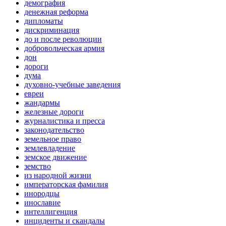
демография
денежная реформа
дипломаты
дискриминация
до и после революции
добровольческая армия
дон
дороги
дума
духовно-учебные заведения
евреи
жандармы
железные дороги
журналистика и пресса
законодательство
земельное право
землевладение
земское движение
земство
из народной жизни
императорская фамилия
инородцы
инославие
интеллигенция
инциденты и скандалы