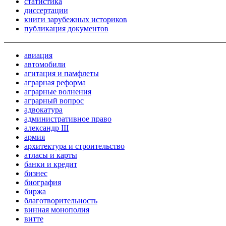
статистика
диссертации
книги зарубежных историков
публикация документов
авиация
автомобили
агитация и памфлеты
аграрная реформа
аграрные волнения
аграрный вопрос
адвокатура
административное право
александр III
армия
архитектура и строительство
атласы и карты
банки и кредит
бизнес
биография
биржа
благотворительность
винная монополия
витте