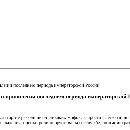
илеrии последнеrо периода императорской России
 и привилеrии последнеrо периода императорской 
с.
автор не развенчивает никаких мифов, а просто флегматично р
евладения, оценки роли дворянства на госслужбе, описанию р