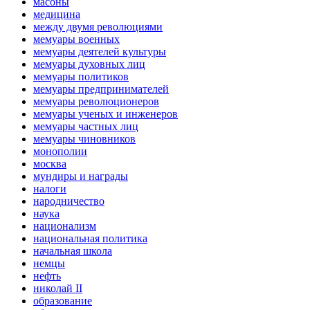
масоны
медицина
между двумя революциями
мемуары военных
мемуары деятелей культуры
мемуары духовных лиц
мемуары политиков
мемуары предпринимателей
мемуары революционеров
мемуары ученых и инженеров
мемуары частных лиц
мемуары чиновников
монополии
москва
мундиры и награды
налоги
народничество
наука
национализм
национальная политика
начальная школа
немцы
нефть
николай II
образование