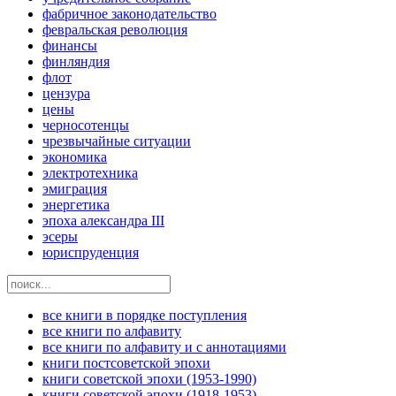
фабричное законодательство
февральская революция
финансы
финляндия
флот
цензура
цены
черносотенцы
чрезвычайные ситуации
экономика
электротехника
эмиграция
энергетика
эпоха александра III
эсеры
юриспруденция
все книги в порядке поступления
все книги по алфавиту
все книги по алфавиту и с аннотациями
книги постсоветской эпохи
книги советской эпохи (1953-1990)
книги советской эпохи (1918-1953)