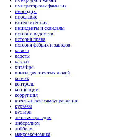
из народной жизни
императорская фамилия
инородцы
инославие
интеллигенция
инциденты и скандалы
истории ведомств
история права
история фабрик и заводов
кавказ
кадеты
казаки
китайцы
книги для простых людей
колчак
контроль
концепции
коррупция
крестьянское самоуправление
курьезы
кустари
ленская трагедия
либерализм
лоббизм
макроэкономика