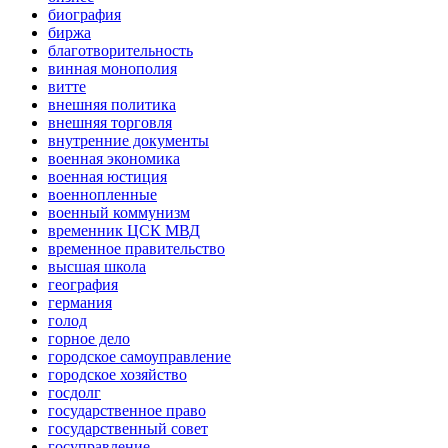
биография
биржа
благотворительность
винная монополия
витте
внешняя политика
внешняя торговля
внутренние документы
военная экономика
военная юстиция
военнопленные
военный коммунизм
временник ЦСК МВД
временное правительство
высшая школа
география
германия
голод
горное дело
городское самоуправление
городское хозяйство
госдолг
государственное право
государственный совет
госуправление