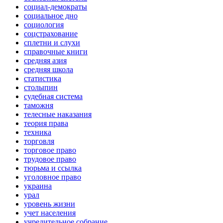
социал-демократы
социальное дно
социология
соцстрахование
сплетни и слухи
справочные книги
средняя азия
средняя школа
статистика
столыпин
судебная система
таможня
телесные наказания
теория права
техника
торговля
торговое право
трудовое право
тюрьма и ссылка
уголовное право
украина
урал
уровень жизни
учет населения
учредительное собрание