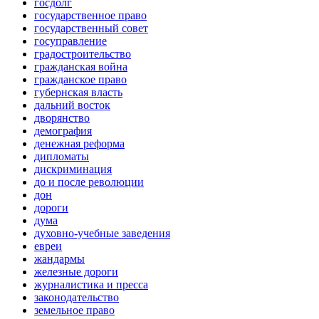
госдолг
государственное право
государственный совет
госуправление
градостроительство
гражданская война
гражданское право
губернская власть
дальний восток
дворянство
демография
денежная реформа
дипломаты
дискриминация
до и после революции
дон
дороги
дума
духовно-учебные заведения
евреи
жандармы
железные дороги
журналистика и пресса
законодательство
земельное право