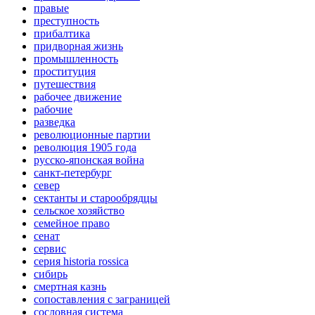
правые
преступность
прибалтика
придворная жизнь
промышленность
проституция
путешествия
рабочее движение
рабочие
разведка
революционные партии
революция 1905 года
русско-японская война
санкт-петербург
север
сектанты и старообрядцы
сельское хозяйство
семейное право
сенат
сервис
серия historia rossica
сибирь
смертная казнь
сопоставления с заграницей
сословная система