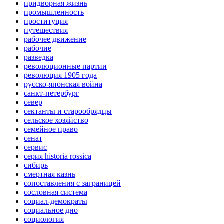
придворная жизнь
промышленность
проституция
путешествия
рабочее движение
рабочие
разведка
революционные партии
революция 1905 года
русско-японская война
санкт-петербург
север
сектанты и старообрядцы
сельское хозяйство
семейное право
сенат
сервис
серия historia rossica
сибирь
смертная казнь
сопоставления с заграницей
сословная система
социал-демократы
социальное дно
социология