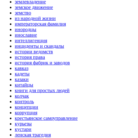
землевладение
земское движение
земство
из народной жизни
императорская фамилия
инородцы
инославие
интеллигенция
инциденты и скандалы
истории ведомств
история права
история фабрик и заводов
кавказ
кадеты
казаки
китайцы
книги для простых людей
колчак
контроль
концепции
коррупция
крестьянское самоуправление
курьезы
кустари
ленская трагедия