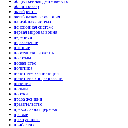
общественная деятельность
общий обзор
октябристы
октябрьская революция
партийная система
пенсионная система
первая мировая война
переписи
переселение
питание
повседневная жизнь
погромы
подданство
политика
политическая полиция
политические репрессии
полиция
польша
пороки
права женщин
правительство
православная церковь
правые
преступность
прибалтика