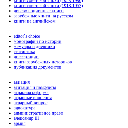
книги советской эпохи (1953-1990)
книги советской эпохи (1918-1953)
дореволюционные книги
зарубежные книги на русском
книги на английском
editor`s choice
монографии по истории
мемуары и дневники
статистика
диссертации
книги зарубежных историков
публикация документов
авиация
агитация и памфлеты
аграрная реформа
аграрные волнения
аграрный вопрос
адвокатура
административное право
александр III
армия