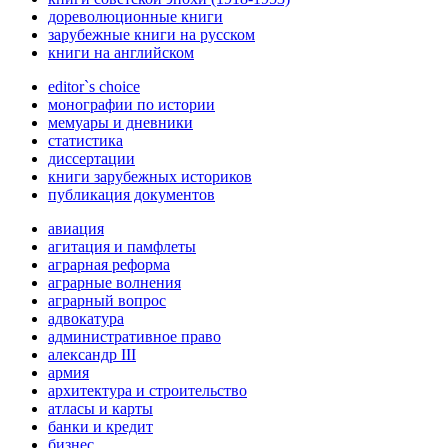
дореволюционные книги
зарубежные книги на русском
книги на английском
editor`s choice
монографии по истории
мемуары и дневники
статистика
диссертации
книги зарубежных историков
публикация документов
авиация
агитация и памфлеты
аграрная реформа
аграрные волнения
аграрный вопрос
адвокатура
административное право
александр III
армия
архитектура и строительство
атласы и карты
банки и кредит
бизнес