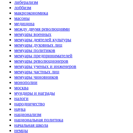
либерализм
лоббизм
макроэкономика
масоны
медицина
между двумя революциями
мемуары военных
мемуары деятелей культуры
мемуары духовных лиц
мемуары политиков
мемуары предпринимателей
мемуары революционеров
мемуары ученых и инженеров
мемуары частных лиц
мемуары чиновников
монополии
москва
мундиры и награды
налоги
народничество
наука
национализм
национальная политика
начальная школа
немцы