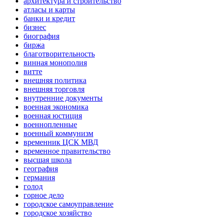
архитектура и строительство
атласы и карты
банки и кредит
бизнес
биография
биржа
благотворительность
винная монополия
витте
внешняя политика
внешняя торговля
внутренние документы
военная экономика
военная юстиция
военнопленные
военный коммунизм
временник ЦСК МВД
временное правительство
высшая школа
география
германия
голод
горное дело
городское самоуправление
городское хозяйство