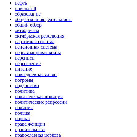
нефть
николай II
образование
общественная деятельность
общий обзор
октябристы
октябрьская революция
партийная система
пенсионная система
первая мировая война
переписи
переселение
питание
повседневная жизнь
погромы
подданство
политика
политическая полиция
политические репрессии
полиция
польша
пороки
права женщин
правительство
православная церковь