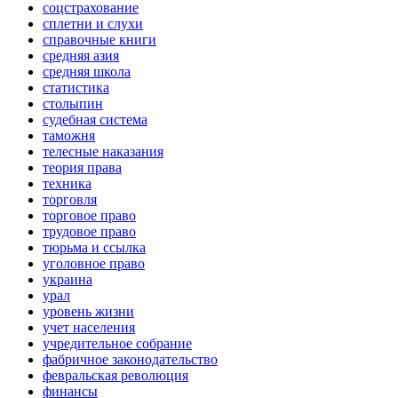
соцстрахование
сплетни и слухи
справочные книги
средняя азия
средняя школа
статистика
столыпин
судебная система
таможня
телесные наказания
теория права
техника
торговля
торговое право
трудовое право
тюрьма и ссылка
уголовное право
украина
урал
уровень жизни
учет населения
учредительное собрание
фабричное законодательство
февральская революция
финансы