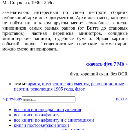
М.: Соцэкгиз, 1936 - 259с.
Замечательно интересный по своей пестроте сборник
публикаций архивных документов. Архивная смесь, которую
не найти ни в каком другом месте: служебные записки
чиновников самых разных рангов (от Витте до становых
приставов), частная переписка министров, солидные
министерские записки, судебные бумаги. Яркая картина
событий эпохи. Тенденциозные советские комментарии
можно смело игнорировать.
скачать djvu 7 Mb »
djvu, хороший скан, без OCR
темы:
армия
,
внутренние документы
,
революционные
партии
,
революция 1905 года
,
флот
< previous
next >
все книги в порядке поступления
все книги по алфавиту
все книги по алфавиту и с аннотациями
книги постсоветской эпохи