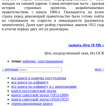
нападок на павший царизм. Самая интересная часть - краткая
история страховых проектов, разрабатываемых
правительством, с начала 1900-х. Оказывается, на волне
страха перед революцией правительство было готово пойти
на страхование по старости и инвалидности (разумеется,
зачачаточное). Далее идет разбор страховых законов 1912 года
и итогов первых двух лет их реализации.
скачать djvu 10 Mb »
djvu, посредственный скан, без OCR
темы:
рабочие
,
соцстрахование
< previous
next >
все книги в порядке поступления
все книги по алфавиту
все книги по алфавиту и с аннотациями
книги постсоветской эпохи
книги советской эпохи (1953-1990)
книги советской эпохи (1918-1953)
дореволюционные книги