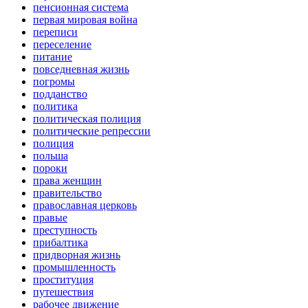
пенсионная система
первая мировая война
переписи
переселение
питание
повседневная жизнь
погромы
подданство
политика
политическая полиция
политические репрессии
полиция
польша
пороки
права женщин
правительство
православная церковь
правые
преступность
прибалтика
придворная жизнь
промышленность
проституция
путешествия
рабочее движение