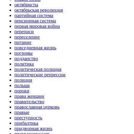
октябристы
октябрьская революция
партийная система
пенсионная система
первая мировая война
переписи
переселение
питание
повседневная жизнь
погромы
подданство
политика
политическая полиция
политические репрессии
полиция
польша
пороки
права женщин
правительство
православная церковь
правые
преступность
прибалтика
придворная жизнь
промышленность