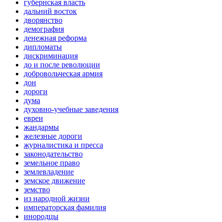
губернская власть
дальний восток
дворянство
демография
денежная реформа
дипломаты
дискриминация
до и после революции
добровольческая армия
дон
дороги
дума
духовно-учебные заведения
евреи
жандармы
железные дороги
журналистика и пресса
законодательство
земельное право
землевладение
земское движение
земство
из народной жизни
императорская фамилия
инородцы