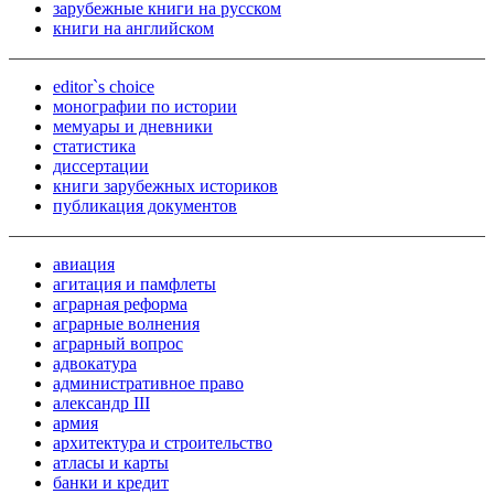
зарубежные книги на русском
книги на английском
editor`s choice
монографии по истории
мемуары и дневники
статистика
диссертации
книги зарубежных историков
публикация документов
авиация
агитация и памфлеты
аграрная реформа
аграрные волнения
аграрный вопрос
адвокатура
административное право
александр III
армия
архитектура и строительство
атласы и карты
банки и кредит