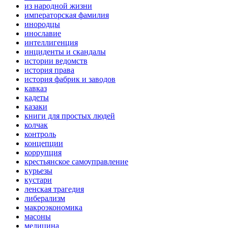
из народной жизни
императорская фамилия
инородцы
инославие
интеллигенция
инциденты и скандалы
истории ведомств
история права
история фабрик и заводов
кавказ
кадеты
казаки
книги для простых людей
колчак
контроль
концепции
коррупция
крестьянское самоуправление
курьезы
кустари
ленская трагедия
либерализм
макроэкономика
масоны
медицина