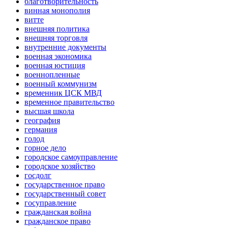
благотворительность
винная монополия
витте
внешняя политика
внешняя торговля
внутренние документы
военная экономика
военная юстиция
военнопленные
военный коммунизм
временник ЦСК МВД
временное правительство
высшая школа
география
германия
голод
горное дело
городское самоуправление
городское хозяйство
госдолг
государственное право
государственный совет
госуправление
гражданская война
гражданское право