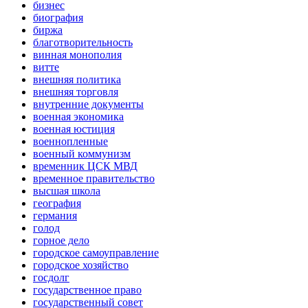
бизнес
биография
биржа
благотворительность
винная монополия
витте
внешняя политика
внешняя торговля
внутренние документы
военная экономика
военная юстиция
военнопленные
военный коммунизм
временник ЦСК МВД
временное правительство
высшая школа
география
германия
голод
горное дело
городское самоуправление
городское хозяйство
госдолг
государственное право
государственный совет