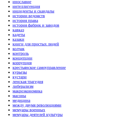
инославие
интеллигенция
инциденты и скандалы
истории ведомств
история права
история фабрик и заводов
кавказ
кадеты
казаки
книги для простых людей
колчак
контроль
концепции
коррупция
крестьянское самоуправление
курьезы
кустари
ленская трагедия
либерализм
макроэкономика
масоны
медицина
между двумя революциями
мемуары военных
мемуары деятелей культуры