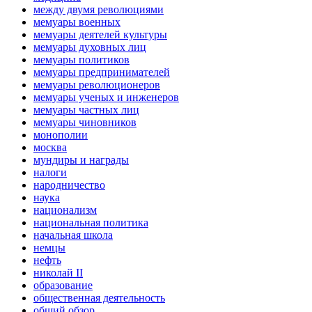
между двумя революциями
мемуары военных
мемуары деятелей культуры
мемуары духовных лиц
мемуары политиков
мемуары предпринимателей
мемуары революционеров
мемуары ученых и инженеров
мемуары частных лиц
мемуары чиновников
монополии
москва
мундиры и награды
налоги
народничество
наука
национализм
национальная политика
начальная школа
немцы
нефть
николай II
образование
общественная деятельность
общий обзор