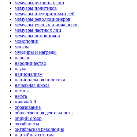
мемуары духовных лиц
мемуары политиков
мемуары предпринимателей
мемуары революционеров
мемуары ученых и инженеров
мемуары частных лиц
мемуары чиновников
монополии
москва
мундиры и награды
налоги
народничество
наука
национализм
национальная политика
начальная школа
немцы
нефть
николай II
образование
общественная деятельность
общий обзор
октябристы
октябрьская революция
партийная система