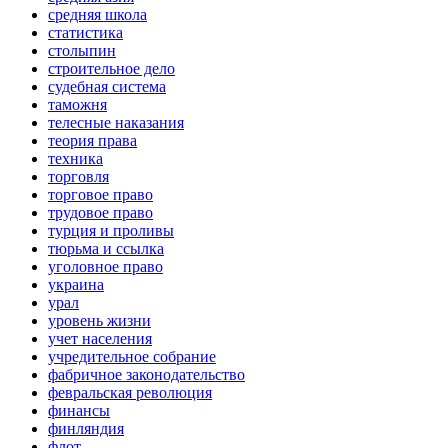
средняя школа
статистика
столыпин
строительное дело
судебная система
таможня
телесные наказания
теория права
техника
торговля
торговое право
трудовое право
турция и проливы
тюрьма и ссылка
уголовное право
украина
урал
уровень жизни
учет населения
учредительное собрание
фабричное законодательство
февральская революция
финансы
финляндия
флот