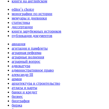
книги на английском
editor`s choice
монографии по истории
мемуары и дневники
статистика
диссертации
книги зарубежных историков
публикация документов
авиация
агитация и памфлеты
аграрная реформа
аграрные волнения
аграрный вопрос
адвокатура
административное право
александр III
армия
архитектура и строительство
атласы и карты
банки и кредит
бизнес
биография
биржа