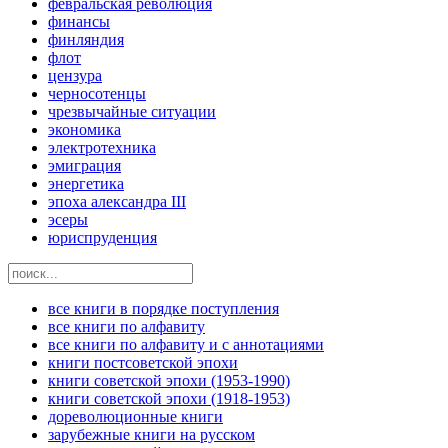
февральская революция
финансы
финляндия
флот
цензура
черносотенцы
чрезвычайные ситуации
экономика
электротехника
эмиграция
энергетика
эпоха александра III
эсеры
юриспруденция
все книги в порядке поступления
все книги по алфавиту
все книги по алфавиту и с аннотациями
книги постсоветской эпохи
книги советской эпохи (1953-1990)
книги советской эпохи (1918-1953)
дореволюционные книги
зарубежные книги на русском