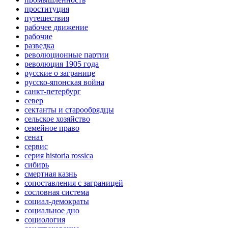
проституция
путешествия
рабочее движение
рабочие
разведка
революционные партии
революция 1905 года
русские о загранице
русско-японская война
санкт-петербург
север
сектанты и старообрядцы
сельское хозяйство
семейное право
сенат
сервис
серия historia rossica
сибирь
смертная казнь
сопоставления с заграницей
сословная система
социал-демократы
социальное дно
социология