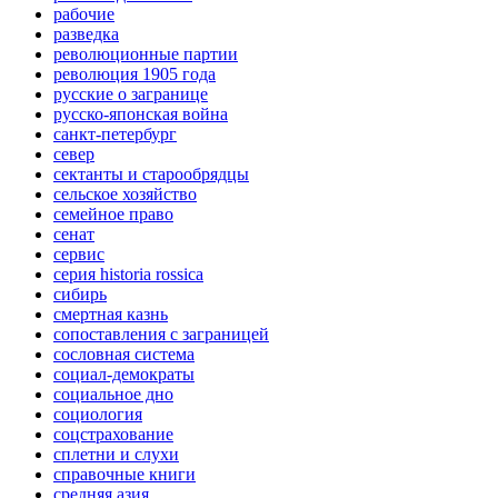
рабочие
разведка
революционные партии
революция 1905 года
русские о загранице
русско-японская война
санкт-петербург
север
сектанты и старообрядцы
сельское хозяйство
семейное право
сенат
сервис
серия historia rossica
сибирь
смертная казнь
сопоставления с заграницей
сословная система
социал-демократы
социальное дно
социология
соцстрахование
сплетни и слухи
справочные книги
средняя азия