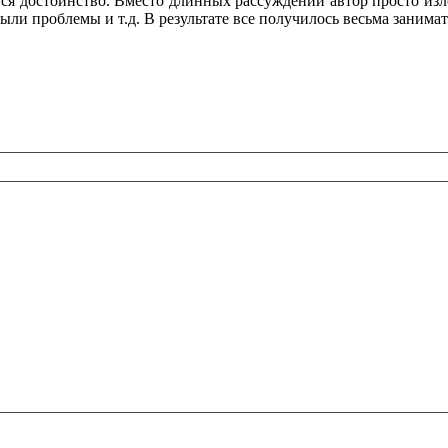
ется достоинство. Вместо длинных рассуждений автор просто из
 были проблемы и т.д. В результате все получилось весьма занима