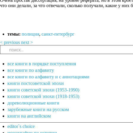
Очень простая диссертация, на уровне реферата, но в этом кро
что они делали, за что отвечали, сколько получали, какие у них
темы:
полиция
,
санкт-петербург
< previous
next >
все книги в порядке поступления
все книги по алфавиту
все книги по алфавиту и с аннотациями
книги постсоветской эпохи
книги советской эпохи (1953-1990)
книги советской эпохи (1918-1953)
дореволюционные книги
зарубежные книги на русском
книги на английском
editor`s choice
монографии по истории