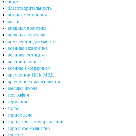
биржа
благотворительность
винная монополия
витте
внешняя политика
внешняя торговля
внутренние документы
военная экономика
военная юстиция
военнопленные
военный коммунизм
временник ЦСК МВД
временное правительство
высшая школа
география
германия
голод
горное дело
городское самоуправление
городское хозяйство
госдолг