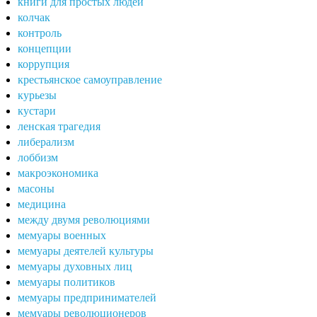
книги для простых людей
колчак
контроль
концепции
коррупция
крестьянское самоуправление
курьезы
кустари
ленская трагедия
либерализм
лоббизм
макроэкономика
масоны
медицина
между двумя революциями
мемуары военных
мемуары деятелей культуры
мемуары духовных лиц
мемуары политиков
мемуары предпринимателей
мемуары революционеров