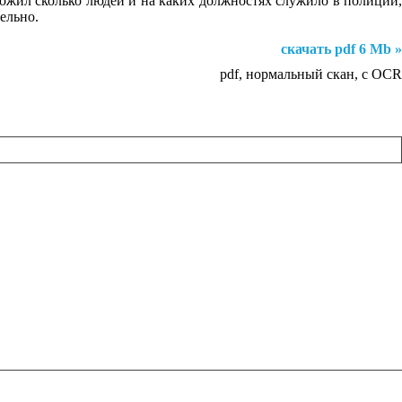
ложил сколько людей и на каких должностях служило в полиции,
тельно.
скачать pdf 6 Mb »
pdf, нормальный скан, с OCR