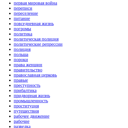
первая мировая война
переписи
переселение
питание
повседневная жизнь
погромы
политика
политическая полиция
политические репрессии
полиция
польша
пороки
права женщин
правительство
православная церковь
правые
преступность
прибалтика
придворная жизнь
промышленность
проституция
путешествия
рабочее движение
рабочие
разведка