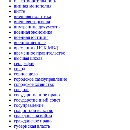
благотворительность
винная монополия
витте
внешняя политика
внешняя торговля
внутренние документы
военная экономика
военная юстиция
военнопленные
временник ЦСК МВД
временное правительство
высшая школа
география
голод
горное дело
городское самоуправление
городское хозяйство
госдолг
государственное право
государственный совет
госуправление
градостроительство
гражданская война
гражданское право
губернская власть