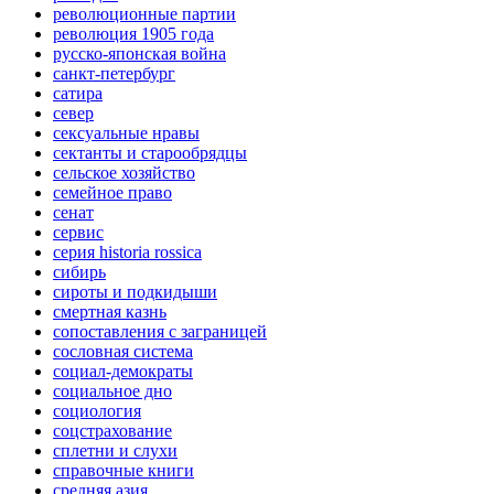
революционные партии
революция 1905 года
русско-японская война
санкт-петербург
сатира
север
сексуальные нравы
сектанты и старообрядцы
сельское хозяйство
семейное право
сенат
сервис
серия historia rossica
сибирь
сироты и подкидыши
смертная казнь
сопоставления с заграницей
сословная система
социал-демократы
социальное дно
социология
соцстрахование
сплетни и слухи
справочные книги
средняя азия