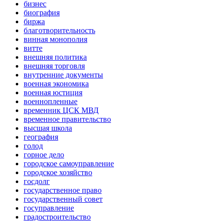
бизнес
биография
биржа
благотворительность
винная монополия
витте
внешняя политика
внешняя торговля
внутренние документы
военная экономика
военная юстиция
военнопленные
временник ЦСК МВД
временное правительство
высшая школа
география
голод
горное дело
городское самоуправление
городское хозяйство
госдолг
государственное право
государственный совет
госуправление
градостроительство