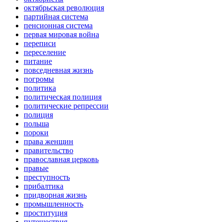
октябрьская революция
партийная система
пенсионная система
первая мировая война
переписи
переселение
питание
повседневная жизнь
погромы
политика
политическая полиция
политические репрессии
полиция
польша
пороки
права женщин
правительство
православная церковь
правые
преступность
прибалтика
придворная жизнь
промышленность
проституция
путешествия