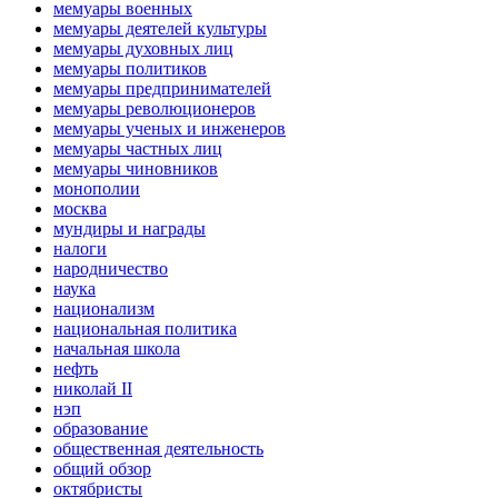
мемуары военных
мемуары деятелей культуры
мемуары духовных лиц
мемуары политиков
мемуары предпринимателей
мемуары революционеров
мемуары ученых и инженеров
мемуары частных лиц
мемуары чиновников
монополии
москва
мундиры и награды
налоги
народничество
наука
национализм
национальная политика
начальная школа
нефть
николай II
нэп
образование
общественная деятельность
общий обзор
октябристы