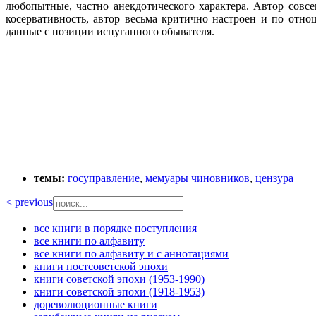
любопытные, частно анекдотического характера. Автор совс
косервативность, автор весьма критично настроен и по отн
данные с позиции испуганного обывателя.
темы:
госуправление
,
мемуары чиновников
,
цензура
< previous
все книги в порядке поступления
все книги по алфавиту
все книги по алфавиту и с аннотациями
книги постсоветской эпохи
книги советской эпохи (1953-1990)
книги советской эпохи (1918-1953)
дореволюционные книги