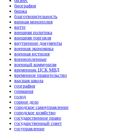
бизнес
биография
биржа
благотворительность
винная монополия
витте
внешняя политика
внешняя торговля
внутренние документы
военная экономика
военная юстиция
военнопленные
военный коммунизм
временник ЦСК МВД
временное правительство
высшая школа
география
германия
голод
горное дело
городское самоуправление
городское хозяйство
государственное право
государственный совет
госуправление