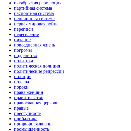
октябрьская революция
партийная система
паспортная система
пенсионная система
первая мировая война
переписи
переселение
питание
повседневная жизнь
погромы
подданство
политика
политическая полиция
политические репрессии
полиция
польша
пороки
права женщин
правительство
православная церковь
правые
преступность
прибалтика
придворная жизнь
промышленность