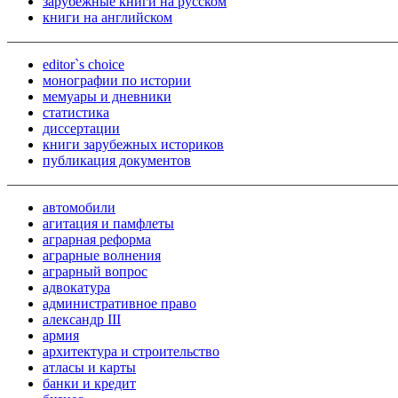
зарубежные книги на русском
книги на английском
editor`s choice
монографии по истории
мемуары и дневники
статистика
диссертации
книги зарубежных историков
публикация документов
автомобили
агитация и памфлеты
аграрная реформа
аграрные волнения
аграрный вопрос
адвокатура
административное право
александр III
армия
архитектура и строительство
атласы и карты
банки и кредит