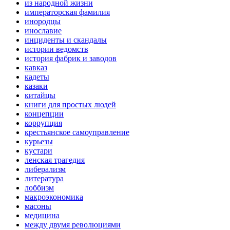
из народной жизни
императорская фамилия
инородцы
инославие
инциденты и скандалы
истории ведомств
история фабрик и заводов
кавказ
кадеты
казаки
китайцы
книги для простых людей
концепции
коррупция
крестьянское самоуправление
курьезы
кустари
ленская трагедия
либерализм
литература
лоббизм
макроэкономика
масоны
медицина
между двумя революциями