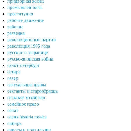
придворная жизнь
промышленность
проституция
рабочее движение
рабочие
разведка
революционные партии
революция 1905 года
русские о загранице
русско-японская война
санкт-петербург
сатира
север
сексуальные нравы
сектанты и старообрядцы
сельское хозяйство
семейное право
сенат
серия historia rossica
сибирь
сироты и подкидыши