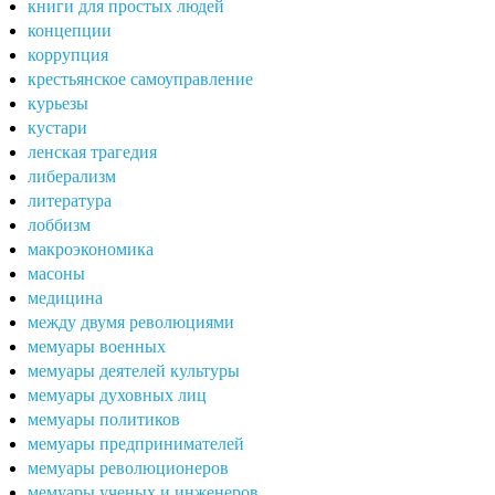
книги для простых людей
концепции
коррупция
крестьянское самоуправление
курьезы
кустари
ленская трагедия
либерализм
литература
лоббизм
макроэкономика
масоны
медицина
между двумя революциями
мемуары военных
мемуары деятелей культуры
мемуары духовных лиц
мемуары политиков
мемуары предпринимателей
мемуары революционеров
мемуары ученых и инженеров