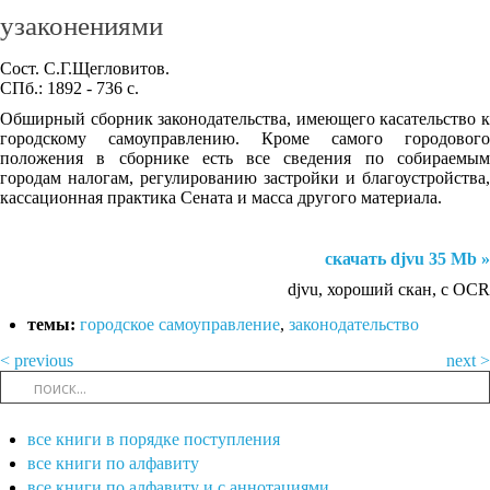
узаконениями
Сост. С.Г.Щегловитов.
СПб.: 1892 - 736 с.
Обширный сборник законодательства, имеющего касательство к
городскому самоуправлению. Кроме самого городового
положения в сборнике есть все сведения по собираемым
городам налогам, регулированию застройки и благоустройства,
кассационная практика Сената и масса другого материала.
скачать djvu 35 Mb »
djvu, хороший скан, с OCR
темы:
городское самоуправление
,
законодательство
< previous
next >
все книги в порядке поступления
все книги по алфавиту
все книги по алфавиту и с аннотациями