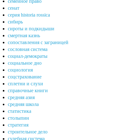
семейное право
сенат
серия historia rossica
сибирь
сироты и подкидыши
смертная казнь
сопоставления с заграницей
сословная система
социал-демократы
социальное дно
социология
соцстрахование
сплетни и слухи
справочные книги
средняя азия
средняя школа
статистика
столыпин
стратегия
строительное дело
судебная система