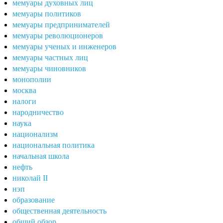
мемуары духовных лиц
мемуары политиков
мемуары предпринимателей
мемуары революционеров
мемуары ученых и инженеров
мемуары частных лиц
мемуары чиновников
монополии
москва
налоги
народничество
наука
национализм
национальная политика
начальная школа
нефть
николай II
нэп
образование
общественная деятельность
общий обзор