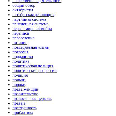
общественная деятельность
общий обзор
октябристы
октябрьская революция
партийная система
пенсионная система
первая мировая война
переписи
переселение
питание
повседневная жизнь
погромы
подданство
политика
политическая полиция
политические репрессии
полиция
польша
пороки
права женщин
правительство
православная церковь
правые
преступность
прибалтика