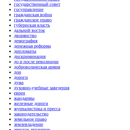
государственный совет
госуправление
гражданская война
гражданское право
губернская власть
дальний восток
дворянство
демография
денежная реформа
дипломаты
дискриминация
до и после революции
добровольческая армия
дон
дороги
дума
духовно-учебные заведения
евреи
жандармы
железные дороги
журналистика и пресса
законодательство
земельное право
землевладение
земское движение