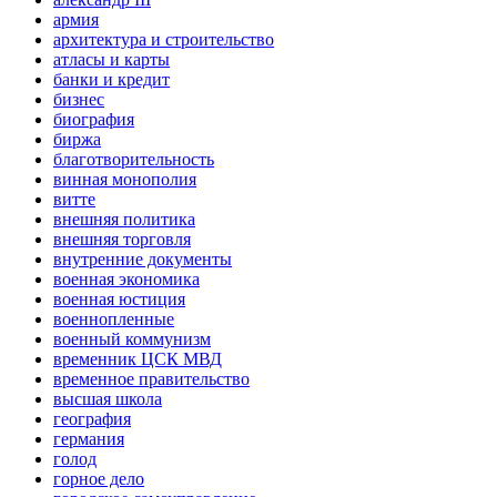
армия
архитектура и строительство
атласы и карты
банки и кредит
бизнес
биография
биржа
благотворительность
винная монополия
витте
внешняя политика
внешняя торговля
внутренние документы
военная экономика
военная юстиция
военнопленные
военный коммунизм
временник ЦСК МВД
временное правительство
высшая школа
география
германия
голод
горное дело