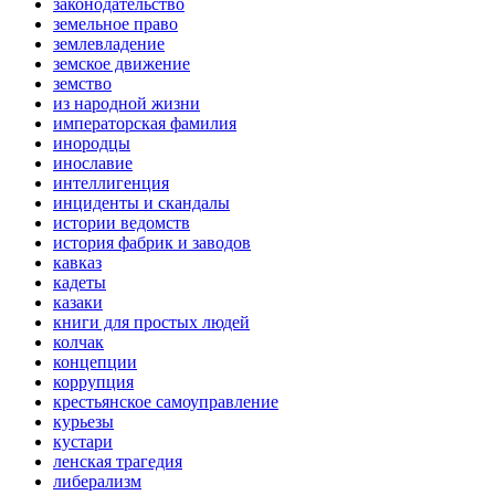
законодательство
земельное право
землевладение
земское движение
земство
из народной жизни
императорская фамилия
инородцы
инославие
интеллигенция
инциденты и скандалы
истории ведомств
история фабрик и заводов
кавказ
кадеты
казаки
книги для простых людей
колчак
концепции
коррупция
крестьянское самоуправление
курьезы
кустари
ленская трагедия
либерализм