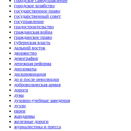
городское самоуправление
городское хозяйство
государственное право
государственный совет
госуправление
градостроительство
гражданская война
гражданское право
губернская власть
дальний восток
дворянство
демография
денежная реформа
дипломаты
дискриминация
до и после революции
добровольческая армия
дороги
дума
духовно-учебные заведения
дуэли
евреи
жандармы
железные дороги
журналистика и пресса