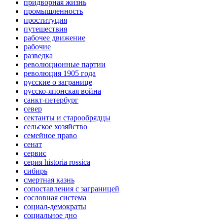
придворная жизнь
промышленность
проституция
путешествия
рабочее движение
рабочие
разведка
революционные партии
революция 1905 года
русские о загранице
русско-японская война
санкт-петербург
север
сектанты и старообрядцы
сельское хозяйство
семейное право
сенат
сервис
серия historia rossica
сибирь
смертная казнь
сопоставления с заграницей
сословная система
социал-демократы
социальное дно