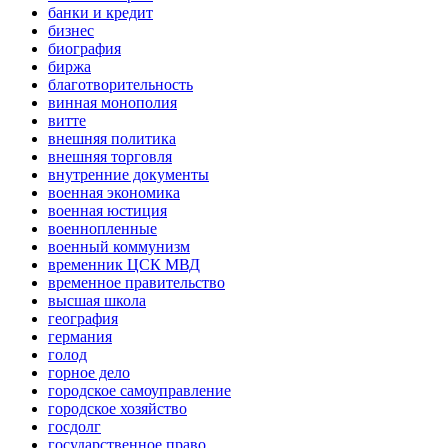
банки и кредит
бизнес
биография
биржа
благотворительность
винная монополия
витте
внешняя политика
внешняя торговля
внутренние документы
военная экономика
военная юстиция
военнопленные
военный коммунизм
временник ЦСК МВД
временное правительство
высшая школа
география
германия
голод
горное дело
городское самоуправление
городское хозяйство
госдолг
государственное право