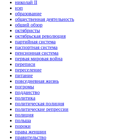
николай II
нэп
образование
общественная деятельность
общий обзор
октябристы
октябрьская революция
партийная система
паспортная система
пенсионная система
первая мировая война
переписи
переселение
питание
повседневная жизнь
погромы
подданство
политика
политическая полиция
политические репрессии
полиция
польша
пороки
права женщин
правительство