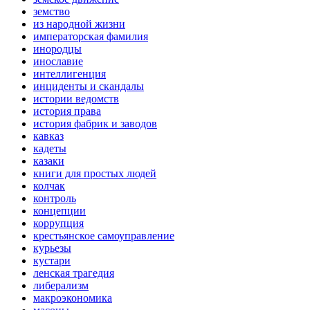
земство
из народной жизни
императорская фамилия
инородцы
инославие
интеллигенция
инциденты и скандалы
истории ведомств
история права
история фабрик и заводов
кавказ
кадеты
казаки
книги для простых людей
колчак
контроль
концепции
коррупция
крестьянское самоуправление
курьезы
кустари
ленская трагедия
либерализм
макроэкономика