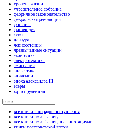
уровень жизни
учредительное собрание
фабричное законодательство
февральская революция
финансы
финляндия
флот
цензура
черносотенцы
чрезвычайные ситуации
экономика
электротехника
эмиграция
энергетика
эпидемии
эпоха александра III
эсеры
юриспруденция
все книги в порядке поступления
все книги по алфавиту
все книги по алфавиту и с аннотациями
книги постсоветской эпохи