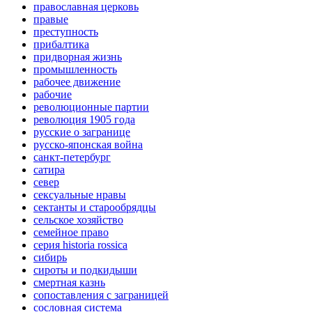
православная церковь
правые
преступность
прибалтика
придворная жизнь
промышленность
рабочее движение
рабочие
революционные партии
революция 1905 года
русские о загранице
русско-японская война
санкт-петербург
сатира
север
сексуальные нравы
сектанты и старообрядцы
сельское хозяйство
семейное право
серия historia rossica
сибирь
сироты и подкидыши
смертная казнь
сопоставления с заграницей
сословная система