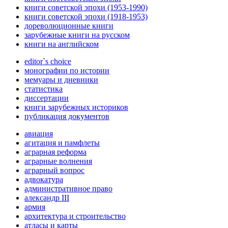
книги советской эпохи (1953-1990)
книги советской эпохи (1918-1953)
дореволюционные книги
зарубежные книги на русском
книги на английском
editor`s choice
монографии по истории
мемуары и дневники
статистика
диссертации
книги зарубежных историков
публикация документов
авиация
агитация и памфлеты
аграрная реформа
аграрные волнения
аграрный вопрос
адвокатура
административное право
александр III
армия
архитектура и строительство
атласы и карты