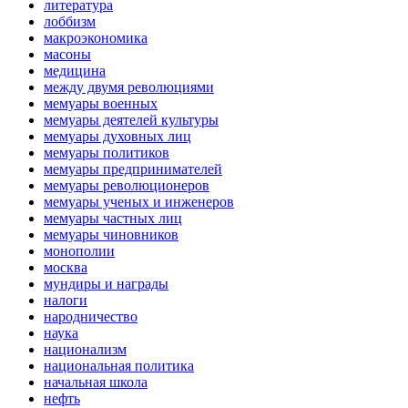
литература
лоббизм
макроэкономика
масоны
медицина
между двумя революциями
мемуары военных
мемуары деятелей культуры
мемуары духовных лиц
мемуары политиков
мемуары предпринимателей
мемуары революционеров
мемуары ученых и инженеров
мемуары частных лиц
мемуары чиновников
монополии
москва
мундиры и награды
налоги
народничество
наука
национализм
национальная политика
начальная школа
нефть