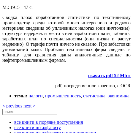
М.: 1915 - 47 с.
Сводка плохо обработанной статистики по текстильному
производству, среди которой много интересного и редкого
материала: сведения об уплаченных налогах (они ничтожны),
структура издержек и место в ней заработной платы, таблицы
заработных плат по специальностям (они низки и растут
медленно). О тарифе почти ничего не сказано. Про забастовки
упоминаний мало. Прибыли текстильных фирм сведены в
таблицу, для сравнения даны аналогичные данные по
нефтепромышленным фирмам.
скачать pdf 52 Mb »
pdf, посредственное качество, с OCR
темы:
налоги
,
промышленность
,
статистика
,
экономика
< previous
next >
все книги в порядке поступления
все книги по алфавиту
все книги по алфавиту и с аннотациями