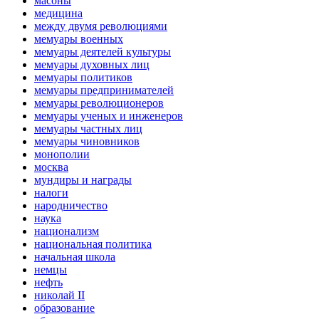
масоны
медицина
между двумя революциями
мемуары военных
мемуары деятелей культуры
мемуары духовных лиц
мемуары политиков
мемуары предпринимателей
мемуары революционеров
мемуары ученых и инженеров
мемуары частных лиц
мемуары чиновников
монополии
москва
мундиры и награды
налоги
народничество
наука
национализм
национальная политика
начальная школа
немцы
нефть
николай II
образование