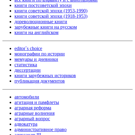
книги постсоветской эпохи
книги советской эпохи (1953-1990)
книги советской эпохи (1918-1953)
дореволюционные книги
зарубежные книги на русском
книги на английском
editor`s choice
монографии по истории
мемуары и дневники
статистика
диссертации
книги зарубежных историков
публикация документов
автомобили
агитация и памфлеты
аграрная реформа
аграрные волнения
аграрный вопрос
адвокатура
административное право
александр III