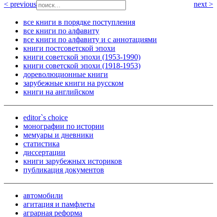
< previous
next >
все книги в порядке поступления
все книги по алфавиту
все книги по алфавиту и с аннотациями
книги постсоветской эпохи
книги советской эпохи (1953-1990)
книги советской эпохи (1918-1953)
дореволюционные книги
зарубежные книги на русском
книги на английском
editor`s choice
монографии по истории
мемуары и дневники
статистика
диссертации
книги зарубежных историков
публикация документов
автомобили
агитация и памфлеты
аграрная реформа