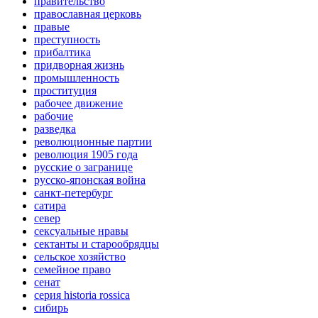
правительство
православная церковь
правые
преступность
прибалтика
придворная жизнь
промышленность
проституция
рабочее движение
рабочие
разведка
революционные партии
революция 1905 года
русские о загранице
русско-японская война
санкт-петербург
сатира
север
сексуальные нравы
сектанты и старообрядцы
сельское хозяйство
семейное право
сенат
серия historia rossica
сибирь