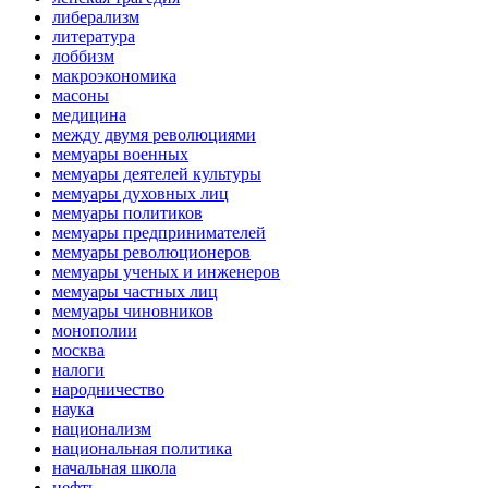
либерализм
литература
лоббизм
макроэкономика
масоны
медицина
между двумя революциями
мемуары военных
мемуары деятелей культуры
мемуары духовных лиц
мемуары политиков
мемуары предпринимателей
мемуары революционеров
мемуары ученых и инженеров
мемуары частных лиц
мемуары чиновников
монополии
москва
налоги
народничество
наука
национализм
национальная политика
начальная школа
нефть