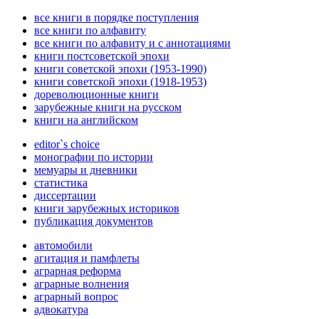
все книги в порядке поступления
все книги по алфавиту
все книги по алфавиту и с аннотациями
книги постсоветской эпохи
книги советской эпохи (1953-1990)
книги советской эпохи (1918-1953)
дореволюционные книги
зарубежные книги на русском
книги на английском
editor`s choice
монографии по истории
мемуары и дневники
статистика
диссертации
книги зарубежных историков
публикация документов
автомобили
агитация и памфлеты
аграрная реформа
аграрные волнения
аграрный вопрос
адвокатура