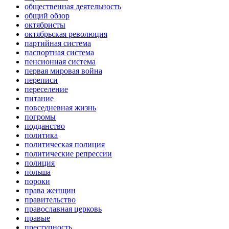
общественная деятельность
общий обзор
октябристы
октябрьская революция
партийная система
паспортная система
пенсионная система
первая мировая война
переписи
переселение
питание
повседневная жизнь
погромы
подданство
политика
политическая полиция
политические репрессии
полиция
польша
пороки
права женщин
правительство
православная церковь
правые
преступность