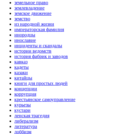
земельное право
землевладение
земское движение
земство
из народной жизни
императорская фамилия
инородцы
инославие
инциденты и скандалы
истории ведомств
история фабрик и заводов
кавказ
кадеты
казаки
китайцы
книги для простых людей
концепции
коррупция
крестьянское самоуправление
курьезы
кустари
ленская трагедия
либерализм
литература
лоббизм