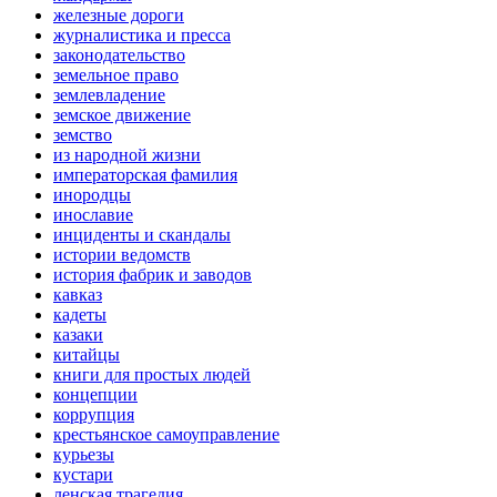
железные дороги
журналистика и пресса
законодательство
земельное право
землевладение
земское движение
земство
из народной жизни
императорская фамилия
инородцы
инославие
инциденты и скандалы
истории ведомств
история фабрик и заводов
кавказ
кадеты
казаки
китайцы
книги для простых людей
концепции
коррупция
крестьянское самоуправление
курьезы
кустари
ленская трагедия