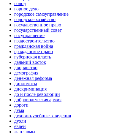
голод
горное дело
городское самоуправление
городское хозяйство
государственное право
государственный совет
госуправление
градостроительство
гражданская война
гражданское право
губернская власть
дальний восток
дворянство
демография
денежная реформа
дипломаты
дискриминация
до и после революции
добровольческая армия
дороги
дума
духовно-учебные заведения
дуэли
евреи
жандармы