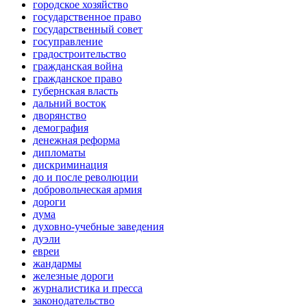
городское хозяйство
государственное право
государственный совет
госуправление
градостроительство
гражданская война
гражданское право
губернская власть
дальний восток
дворянство
демография
денежная реформа
дипломаты
дискриминация
до и после революции
добровольческая армия
дороги
дума
духовно-учебные заведения
дуэли
евреи
жандармы
железные дороги
журналистика и пресса
законодательство