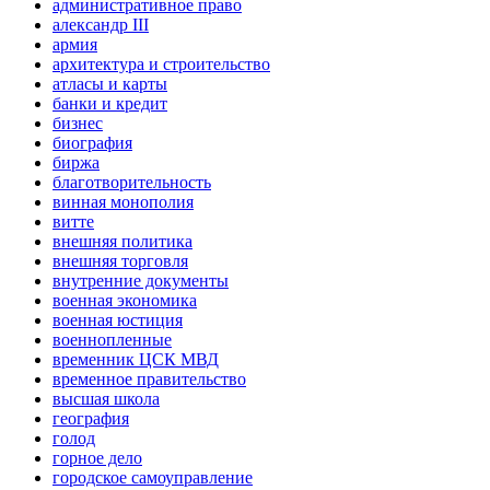
административное право
александр III
армия
архитектура и строительство
атласы и карты
банки и кредит
бизнес
биография
биржа
благотворительность
винная монополия
витте
внешняя политика
внешняя торговля
внутренние документы
военная экономика
военная юстиция
военнопленные
временник ЦСК МВД
временное правительство
высшая школа
география
голод
горное дело
городское самоуправление