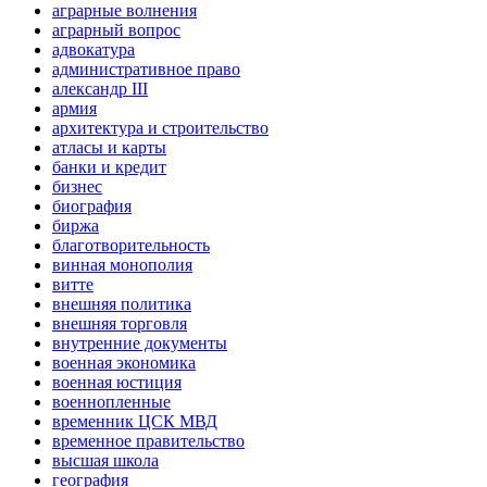
аграрные волнения
аграрный вопрос
адвокатура
административное право
александр III
армия
архитектура и строительство
атласы и карты
банки и кредит
бизнес
биография
биржа
благотворительность
винная монополия
витте
внешняя политика
внешняя торговля
внутренние документы
военная экономика
военная юстиция
военнопленные
временник ЦСК МВД
временное правительство
высшая школа
география