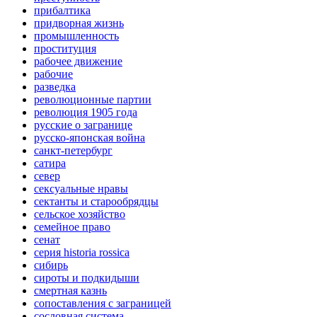
прибалтика
придворная жизнь
промышленность
проституция
рабочее движение
рабочие
разведка
революционные партии
революция 1905 года
русские о загранице
русско-японская война
санкт-петербург
сатира
север
сексуальные нравы
сектанты и старообрядцы
сельское хозяйство
семейное право
сенат
серия historia rossica
сибирь
сироты и подкидыши
смертная казнь
сопоставления с заграницей
сословная система