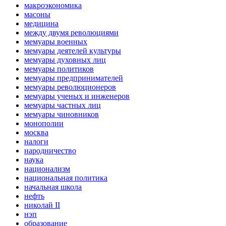
макроэкономика
масоны
медицина
между двумя революциями
мемуары военных
мемуары деятелей культуры
мемуары духовных лиц
мемуары политиков
мемуары предпринимателей
мемуары революционеров
мемуары ученых и инженеров
мемуары частных лиц
мемуары чиновников
монополии
москва
налоги
народничество
наука
национализм
национальная политика
начальная школа
нефть
николай II
нэп
образование