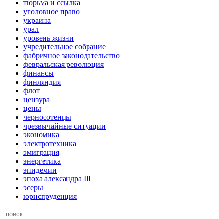
тюрьма и ссылка
уголовное право
украина
урал
уровень жизни
учредительное собрание
фабричное законодательство
февральская революция
финансы
финляндия
флот
цензура
цены
черносотенцы
чрезвычайные ситуации
экономика
электротехника
эмиграция
энергетика
эпидемии
эпоха александра III
эсеры
юриспруденция