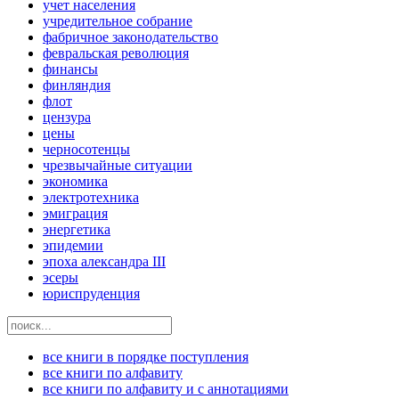
учет населения
учредительное собрание
фабричное законодательство
февральская революция
финансы
финляндия
флот
цензура
цены
черносотенцы
чрезвычайные ситуации
экономика
электротехника
эмиграция
энергетика
эпидемии
эпоха александра III
эсеры
юриспруденция
все книги в порядке поступления
все книги по алфавиту
все книги по алфавиту и с аннотациями