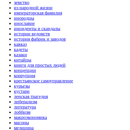
земство
из народной жизни
императорская фамилия
инородцы
инославие
инциденты и скандалы
истории ведомств
история фабрик и заводов
кавказ
кадеты
казаки
китайцы
книги для простых людей
концепции
коррупция
крестьянское самоуправление
курьезы
кустари
ленская трагедия
либерализм
литература
лоббизм
макроэкономика
масоны
медицина