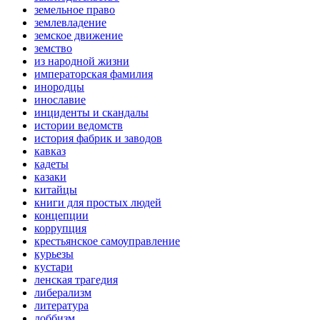
земельное право
землевладение
земское движение
земство
из народной жизни
императорская фамилия
инородцы
инославие
инциденты и скандалы
истории ведомств
история фабрик и заводов
кавказ
кадеты
казаки
китайцы
книги для простых людей
концепции
коррупция
крестьянское самоуправление
курьезы
кустари
ленская трагедия
либерализм
литература
лоббизм