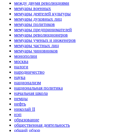
между двумя революциями
мемуары военных
мемуары деятелей культуры
мемуары духовных лиц
мемуары политиков
мемуары предпринимателей
мемуары революционеров
мемуары ученых и инженеров
мемуары частных лиц
мемуары чиновников
монополии
москва
налоги
народничество
наука
национализм
национальная политика
начальная школа
немцы
нефть
николай II
нэп
образование
общественная деятельность
общий обзор