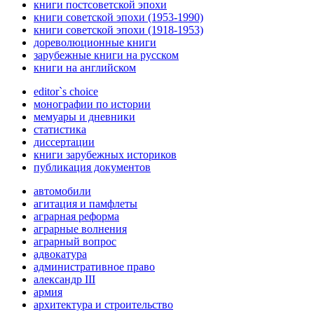
книги постсоветской эпохи
книги советской эпохи (1953-1990)
книги советской эпохи (1918-1953)
дореволюционные книги
зарубежные книги на русском
книги на английском
editor`s choice
монографии по истории
мемуары и дневники
статистика
диссертации
книги зарубежных историков
публикация документов
автомобили
агитация и памфлеты
аграрная реформа
аграрные волнения
аграрный вопрос
адвокатура
административное право
александр III
армия
архитектура и строительство