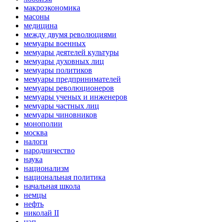
макроэкономика
масоны
медицина
между двумя революциями
мемуары военных
мемуары деятелей культуры
мемуары духовных лиц
мемуары политиков
мемуары предпринимателей
мемуары революционеров
мемуары ученых и инженеров
мемуары частных лиц
мемуары чиновников
монополии
москва
налоги
народничество
наука
национализм
национальная политика
начальная школа
немцы
нефть
николай II
нэп