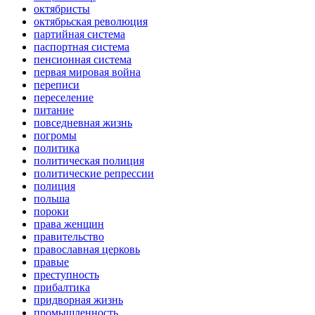
октябристы
октябрьская революция
партийная система
паспортная система
пенсионная система
первая мировая война
переписи
переселение
питание
повседневная жизнь
погромы
политика
политическая полиция
политические репрессии
полиция
польша
пороки
права женщин
правительство
православная церковь
правые
преступность
прибалтика
придворная жизнь
промышленность