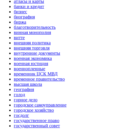
атласы и карты
банки и кредит
бизнес
биография
биржа
благотворительность
винная монополия
витте
внешняя политика
внешняя торговля
внутренние документы
военная экономика
военная юстиция
военнопленные
временник ЦСК МВД
временное правительство
высшая школа
география
голод
горное дело
городское самоуправление
городское хозяйство
госдолг
государственное право
государственный совет