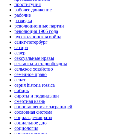
проституция
рабочее движение
рабочие
разведка
революционные партии
революция 1905 года
русско-японская война
санкт-петербург
сатира
север
сексуальные нравы
сектанты и старообрядцы
сельское хозяйство
семейное право
сенат
серия historia rossica
сибирь
сироты и подкидыши
смертная казнь
сопоставления с заграницей
сословная система
социал-демократы
социальное дно
социология
соцстрахование