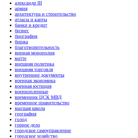
александр III
армия
архитектура и строительство
атласы и карты
банки и кредит
бизнес
биография
биржа
благотворительность
винная монополия
витте
внешняя политика
внешняя торговля
внутренние документы
военная экономика
военная юстиция
военнопленные
временник ЦСК МВД
временное правительство
высшая школа
география
голод
горное дело
городское самоуправление
городское хозяйство