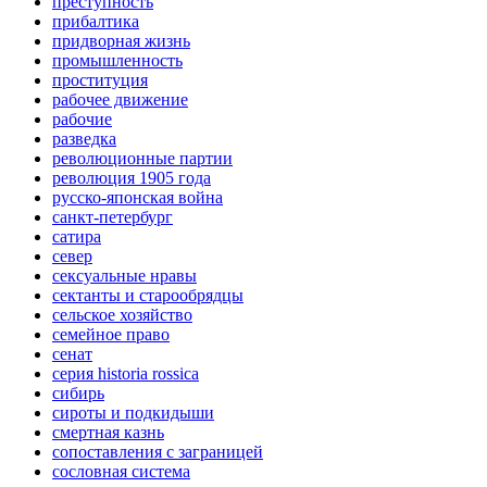
преступность
прибалтика
придворная жизнь
промышленность
проституция
рабочее движение
рабочие
разведка
революционные партии
революция 1905 года
русско-японская война
санкт-петербург
сатира
север
сексуальные нравы
сектанты и старообрядцы
сельское хозяйство
семейное право
сенат
серия historia rossica
сибирь
сироты и подкидыши
смертная казнь
сопоставления с заграницей
сословная система