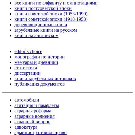
все книги по алфавиту и с аннотациями
книги постсоветской эпохи
книги советской эпохи (1953-1990)
книги советской эпохи (1918-1953)
дореволюционные книги
зарубежные книги на русском
книги на английском
editor`s choice
монографии по истории
мемуары и дневники
статистика
диссертации
книги зарубежных историков
публикация документов
автомобили
агитация и памфлеты
аграрная реформа
аграрные волнения
аграрный вопрос
адвокатура
административное право