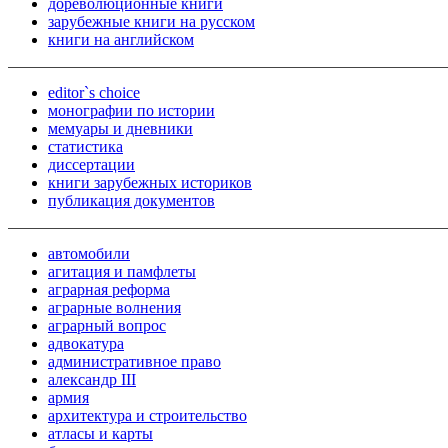
дореволюционные книги
зарубежные книги на русском
книги на английском
editor`s choice
монографии по истории
мемуары и дневники
статистика
диссертации
книги зарубежных историков
публикация документов
автомобили
агитация и памфлеты
аграрная реформа
аграрные волнения
аграрный вопрос
адвокатура
административное право
александр III
армия
архитектура и строительство
атласы и карты