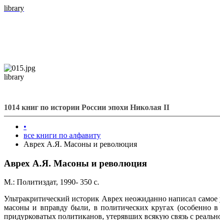
library
library
1014 книг по истории России эпохи Николая II
•
все книги по алфавиту
Аврех А.Я. Масоны и революция
Аврех А.Я. Масоны и революция
М.: Политиздат, 1990- 350 с.
Ультракритический историк Аврех неожиданно написал самое у
масоны и вправду были, в политических кругах (особенно в 
придурковатых политиканов, утерявших всякую связь с реальн