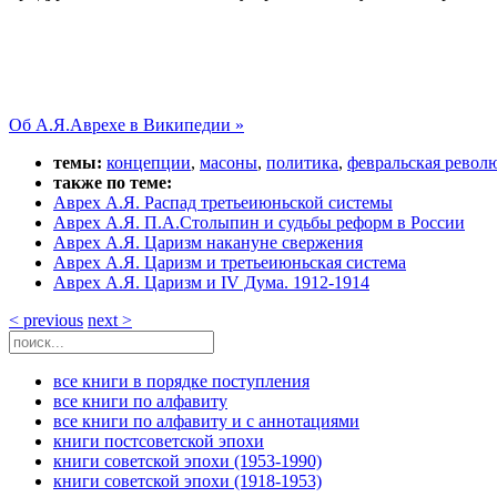
Об А.Я.Аврехе в Википедии »
темы:
концепции
,
масоны
,
политика
,
февральская револ
также по теме:
Аврех А.Я. Распад третьеиюньской системы
Аврех А.Я. П.А.Столыпин и судьбы реформ в России
Аврех А.Я. Царизм накануне свержения
Аврех А.Я. Царизм и третьеиюньская система
Аврех А.Я. Царизм и IV Дума. 1912-1914
< previous
next >
все книги в порядке поступления
все книги по алфавиту
все книги по алфавиту и с аннотациями
книги постсоветской эпохи
книги советской эпохи (1953-1990)
книги советской эпохи (1918-1953)