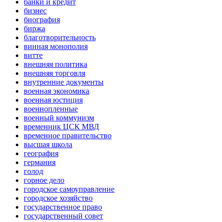
банки и кредит
бизнес
биография
биржа
благотворительность
винная монополия
витте
внешняя политика
внешняя торговля
внутренние документы
военная экономика
военная юстиция
военнопленные
военный коммунизм
временник ЦСК МВД
временное правительство
высшая школа
география
германия
голод
горное дело
городское самоуправление
городское хозяйство
государственное право
государственный совет