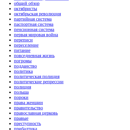
общий обзор
октябристы
октябрьская революция
партийная система
паспортная система
пенсионная система
первая мировая война
переписи
переселение
питание
повседневная жизнь
погромы
подданство
политика
политическая полиция
политические репрессии
полиция
польша
пороки
права женщин
правительство
православная церковь
правые
преступность
прибалтика