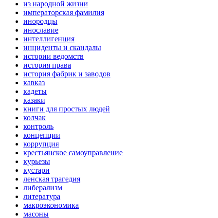
из народной жизни
императорская фамилия
инородцы
инославие
интеллигенция
инциденты и скандалы
истории ведомств
история права
история фабрик и заводов
кавказ
кадеты
казаки
книги для простых людей
колчак
контроль
концепции
коррупция
крестьянское самоуправление
курьезы
кустари
ленская трагедия
либерализм
литература
макроэкономика
масоны