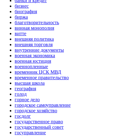
банки и кредит
бизнес
биография
биржа
благотворительность
винная монополия
витте
внешняя политика
внешняя торговля
внутренние документы
военная экономика
военная юстиция
военнопленные
временник ЦСК МВД
временное правительство
высшая школа
география
голод
горное дело
городское самоуправление
городское хозяйство
госдолг
государственное право
государственный совет
госуправление