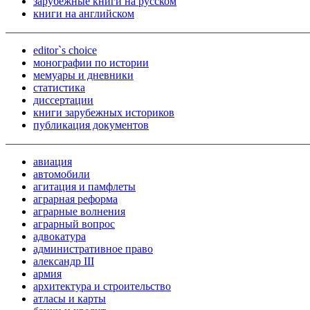
зарубежные книги на русском
книги на английском
editor`s choice
монографии по истории
мемуары и дневники
статистика
диссертации
книги зарубежных историков
публикация документов
авиация
автомобили
агитация и памфлеты
аграрная реформа
аграрные волнения
аграрный вопрос
адвокатура
административное право
александр III
армия
архитектура и строительство
атласы и карты