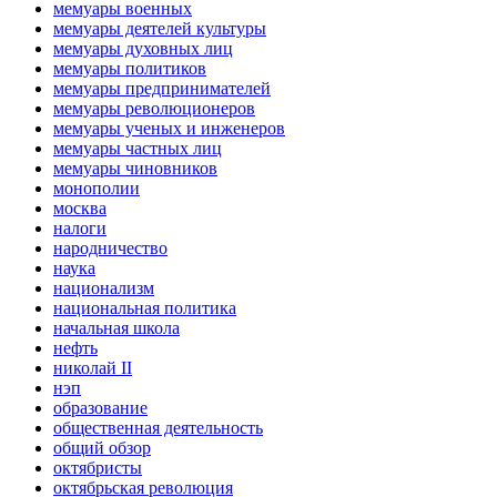
мемуары военных
мемуары деятелей культуры
мемуары духовных лиц
мемуары политиков
мемуары предпринимателей
мемуары революционеров
мемуары ученых и инженеров
мемуары частных лиц
мемуары чиновников
монополии
москва
налоги
народничество
наука
национализм
национальная политика
начальная школа
нефть
николай II
нэп
образование
общественная деятельность
общий обзор
октябристы
октябрьская революция