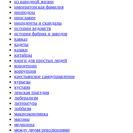
из народной жизни
императорская фамилия
инородцы
инославие
инциденты и скандалы
истории ведомств
история фабрик и заводов
кавказ
кадеты
казаки
китайцы
книги для простых людей
концепции
коррупция
крестьянское самоуправление
курьезы
кустари
ленская трагедия
либерализм
литература
лоббизм
макроэкономика
масоны
медицина
между двумя революциями