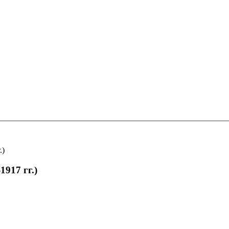
.)
917 гг.)