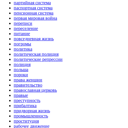
партийная система
паспортная система
пенсионная система
первая мировая война
переписи
переселение
питание
повседневная жизнь
погромы
политика
политическая полиция
политические репрессии
полиция
польша
пороки
права женщин
правительство
православная церковь
правые
преступность
прибалтика
придворная жизнь
промышленность
проституция
рабочее движение