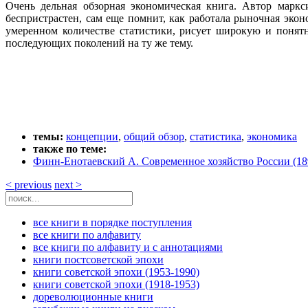
Очень дельная обзорная экономическая книга. Автор маркс
беспристрастен, сам еще помнит, как работала рыночная экон
умеренном количестве статистики, рисует широкую и понятн
последующих поколений на ту же тему.
темы:
концепции
,
общий обзор
,
статистика
,
экономика
также по теме:
Финн-Енотаевский А. Современное хозяйство России (189
< previous
next >
все книги в порядке поступления
все книги по алфавиту
все книги по алфавиту и с аннотациями
книги постсоветской эпохи
книги советской эпохи (1953-1990)
книги советской эпохи (1918-1953)
дореволюционные книги