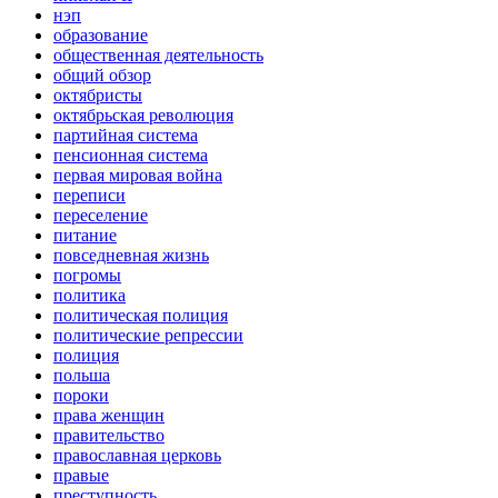
нэп
образование
общественная деятельность
общий обзор
октябристы
октябрьская революция
партийная система
пенсионная система
первая мировая война
переписи
переселение
питание
повседневная жизнь
погромы
политика
политическая полиция
политические репрессии
полиция
польша
пороки
права женщин
правительство
православная церковь
правые
преступность