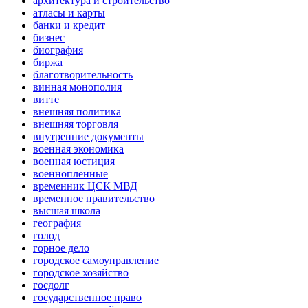
архитектура и строительство
атласы и карты
банки и кредит
бизнес
биография
биржа
благотворительность
винная монополия
витте
внешняя политика
внешняя торговля
внутренние документы
военная экономика
военная юстиция
военнопленные
временник ЦСК МВД
временное правительство
высшая школа
география
голод
горное дело
городское самоуправление
городское хозяйство
госдолг
государственное право