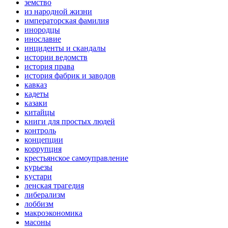
земство
из народной жизни
императорская фамилия
инородцы
инославие
инциденты и скандалы
истории ведомств
история права
история фабрик и заводов
кавказ
кадеты
казаки
китайцы
книги для простых людей
контроль
концепции
коррупция
крестьянское самоуправление
курьезы
кустари
ленская трагедия
либерализм
лоббизм
макроэкономика
масоны