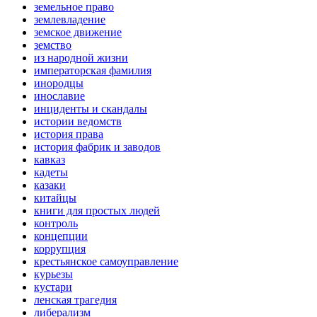
земельное право
землевладение
земское движение
земство
из народной жизни
императорская фамилия
инородцы
инославие
инциденты и скандалы
истории ведомств
история права
история фабрик и заводов
кавказ
кадеты
казаки
китайцы
книги для простых людей
контроль
концепции
коррупция
крестьянское самоуправление
курьезы
кустари
ленская трагедия
либерализм