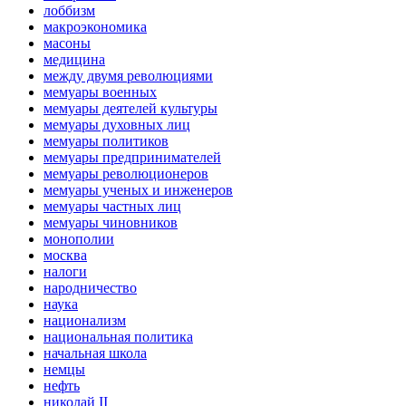
лоббизм
макроэкономика
масоны
медицина
между двумя революциями
мемуары военных
мемуары деятелей культуры
мемуары духовных лиц
мемуары политиков
мемуары предпринимателей
мемуары революционеров
мемуары ученых и инженеров
мемуары частных лиц
мемуары чиновников
монополии
москва
налоги
народничество
наука
национализм
национальная политика
начальная школа
немцы
нефть
николай II