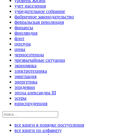
уровень жизни
учет населения
учредительное собрание
фабричное законодательство
февральская революция
финансы
финляндия
флот
цензура
цены
черносотенцы
чрезвычайные ситуации
экономика
электротехника
эмиграция
энергетика
эпидемии
эпоха александра III
эсеры
юриспруденция
все книги в порядке поступления
все книги по алфавиту