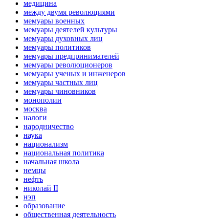
медицина
между двумя революциями
мемуары военных
мемуары деятелей культуры
мемуары духовных лиц
мемуары политиков
мемуары предпринимателей
мемуары революционеров
мемуары ученых и инженеров
мемуары частных лиц
мемуары чиновников
монополии
москва
налоги
народничество
наука
национализм
национальная политика
начальная школа
немцы
нефть
николай II
нэп
образование
общественная деятельность