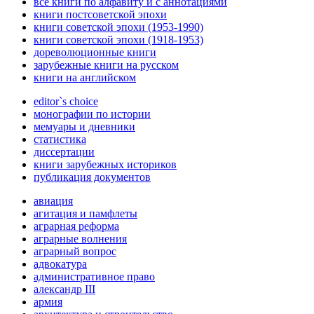
все книги по алфавиту и с аннотациями
книги постсоветской эпохи
книги советской эпохи (1953-1990)
книги советской эпохи (1918-1953)
дореволюционные книги
зарубежные книги на русском
книги на английском
editor`s choice
монографии по истории
мемуары и дневники
статистика
диссертации
книги зарубежных историков
публикация документов
авиация
агитация и памфлеты
аграрная реформа
аграрные волнения
аграрный вопрос
адвокатура
административное право
александр III
армия