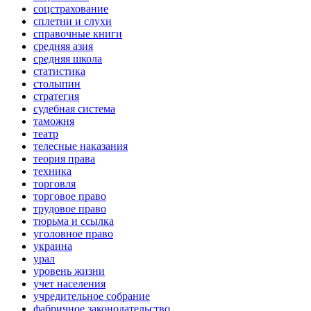
соцстрахование
сплетни и слухи
справочные книги
средняя азия
средняя школа
статистика
столыпин
стратегия
судебная система
таможня
театр
телесные наказания
теория права
техника
торговля
торговое право
трудовое право
тюрьма и ссылка
уголовное право
украина
урал
уровень жизни
учет населения
учредительное собрание
фабричное законодательство