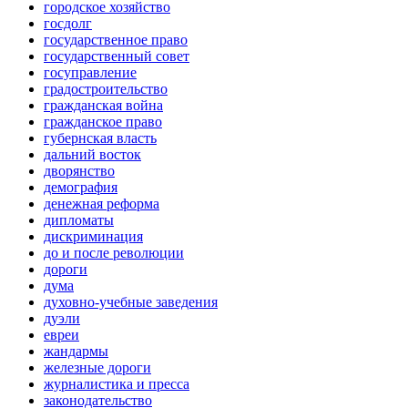
городское хозяйство
госдолг
государственное право
государственный совет
госуправление
градостроительство
гражданская война
гражданское право
губернская власть
дальний восток
дворянство
демография
денежная реформа
дипломаты
дискриминация
до и после революции
дороги
дума
духовно-учебные заведения
дуэли
евреи
жандармы
железные дороги
журналистика и пресса
законодательство