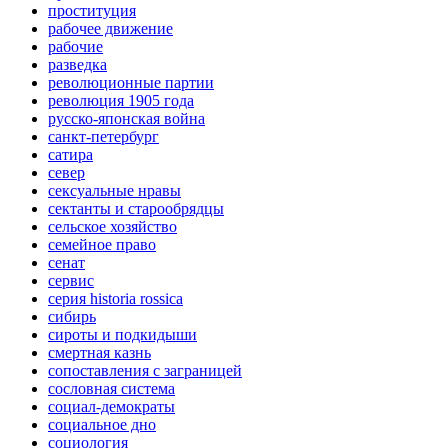
проституция
рабочее движение
рабочие
разведка
революционные партии
революция 1905 года
русско-японская война
санкт-петербург
сатира
север
сексуальные нравы
сектанты и старообрядцы
сельское хозяйство
семейное право
сенат
сервис
серия historia rossica
сибирь
сироты и подкидыши
смертная казнь
сопоставления с заграницей
сословная система
социал-демократы
социальное дно
социология