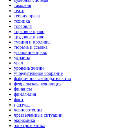
судебная система
таможня
театр
теория права
техника
торговля
торговое право
трудовое право
турция и проливы
тюрьма и ссылка
уголовное право
украина
урал
уровень жизни
учредительное собрание
фабричное законодательство
февральская революция
финансы
финляндия
флот
цензура
черносотенцы
чрезвычайные ситуации
экономика
электротехника