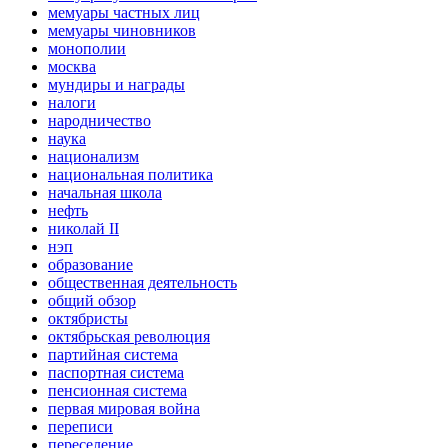
мемуары частных лиц
мемуары чиновников
монополии
москва
мундиры и награды
налоги
народничество
наука
национализм
национальная политика
начальная школа
нефть
николай II
нэп
образование
общественная деятельность
общий обзор
октябристы
октябрьская революция
партийная система
паспортная система
пенсионная система
первая мировая война
переписи
переселение