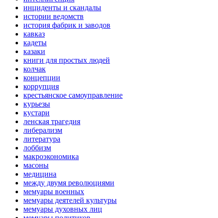
инциденты и скандалы
истории ведомств
история фабрик и заводов
кавказ
кадеты
казаки
книги для простых людей
колчак
концепции
коррупция
крестьянское самоуправление
курьезы
кустари
ленская трагедия
либерализм
литература
лоббизм
макроэкономика
масоны
медицина
между двумя революциями
мемуары военных
мемуары деятелей культуры
мемуары духовных лиц
мемуары политиков