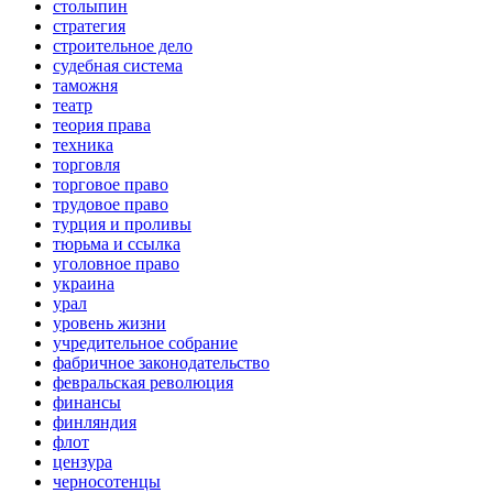
столыпин
стратегия
строительное дело
судебная система
таможня
театр
теория права
техника
торговля
торговое право
трудовое право
турция и проливы
тюрьма и ссылка
уголовное право
украина
урал
уровень жизни
учредительное собрание
фабричное законодательство
февральская революция
финансы
финляндия
флот
цензура
черносотенцы