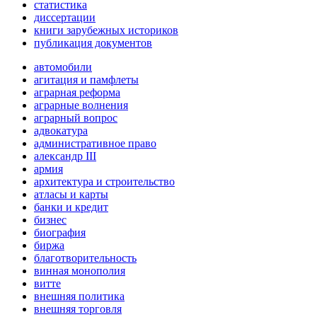
статистика
диссертации
книги зарубежных историков
публикация документов
автомобили
агитация и памфлеты
аграрная реформа
аграрные волнения
аграрный вопрос
адвокатура
административное право
александр III
армия
архитектура и строительство
атласы и карты
банки и кредит
бизнес
биография
биржа
благотворительность
винная монополия
витте
внешняя политика
внешняя торговля