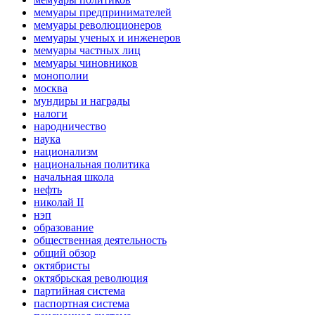
мемуары предпринимателей
мемуары революционеров
мемуары ученых и инженеров
мемуары частных лиц
мемуары чиновников
монополии
москва
мундиры и награды
налоги
народничество
наука
национализм
национальная политика
начальная школа
нефть
николай II
нэп
образование
общественная деятельность
общий обзор
октябристы
октябрьская революция
партийная система
паспортная система