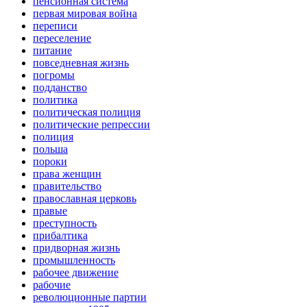
пенсионная система
первая мировая война
переписи
переселение
питание
повседневная жизнь
погромы
подданство
политика
политическая полиция
политические репрессии
полиция
польша
пороки
права женщин
правительство
православная церковь
правые
преступность
прибалтика
придворная жизнь
промышленность
рабочее движение
рабочие
революционные партии