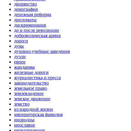
дворянство
демография
денежная реформа
дипломаты
дискриминация
до и после революции
добровольческая армия
дороги
дума
духовно-учебные заведения
дуэли
евреи
жандармы
железные дороги
журналистика и пресса
законодательство
земельное право
землевладение
земское движение
земство
из народной жизни
императорская фамилия
инородцы
инославие
интеллигенция