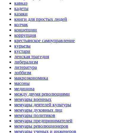
кавказ
кадеты
казаки
книги для простых людей
колчак
концепции
коррупция
крестьянское самоуправление
курьезы
кустари
ленская трагедия
либерализм
литература
лоббизм
макроэкономика
масоны
медицина
между двумя революциями
мемуары военных
мемуары деятелей культуры
мемуары духовных лиц
мемуары политиков
мемуары предпринимателей
мемуары революционеров
мемуары ученых и инженеров