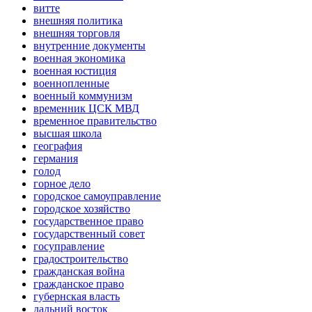
витте
внешняя политика
внешняя торговля
внутренние документы
военная экономика
военная юстиция
военнопленные
военный коммунизм
временник ЦСК МВД
временное правительство
высшая школа
география
германия
голод
горное дело
городское самоуправление
городское хозяйство
государственное право
государственный совет
госуправление
градостроительство
гражданская война
гражданское право
губернская власть
дальний восток