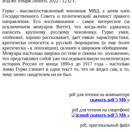
Изд-во Упыря Лихого, 2022 - 1232 с.
Гурко - высокопоставленный чиновник МВД, а затем член
Государственного Совета и политический активист правого
направления. Его воспоминания - самое интересное (за
исключением мемуаров Витте), что когда-либо удавалось
написать крупному русскому чиновнику. Гурко умен,
злобноват, хорошо рассказывает, дает емкие характеристики,
критически относится к русской бюрократии (и еще более
критически - к оппозиции), склонен к широким обобщениям.
Мемуары настолько широки по теме и связны по изложению,
что представляют собой уже последовательную политическую
историю России от конца 1890-х до 1917 года - настолько
ловко Гурко сливает в один текст то, что он видел сам, и то,
чему лично свидетелем он не был.
pdf для чтения на компьютере
скачать pdf 5 Mb »
pdf для чтения на смартфоне
скачать pdf 5 Mb »
pdf, оригинальный файл