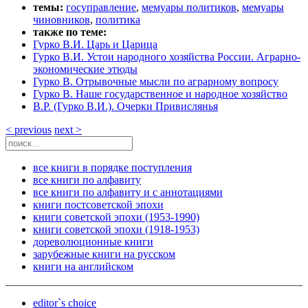
темы:
госуправление
,
мемуары политиков
,
мемуары
чиновников
,
политика
также по теме:
Гурко В.И. Царь и Царица
Гурко В.И. Устои народного хозяйства России. Аграрно-
экономические этюды
Гурко В. Отрывочные мысли по аграрному вопросу
Гурко В. Наше государственное и народное хозяйство
В.Р. (Гурко В.И.). Очерки Привислянья
< previous
next >
все книги в порядке поступления
все книги по алфавиту
все книги по алфавиту и с аннотациями
книги постсоветской эпохи
книги советской эпохи (1953-1990)
книги советской эпохи (1918-1953)
дореволюционные книги
зарубежные книги на русском
книги на английском
editor`s choice