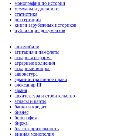
монографии по истории
мемуары и дневники
статистика
диссертации
книги зарубежных историков
публикация документов
автомобили
агитация и памфлеты
аграрная реформа
аграрные волнения
аграрный вопрос
адвокатура
административное право
александр III
армия
архитектура и строительство
атласы и карты
банки и кредит
бизнес
биография
биржа
благотворительность
винная монополия