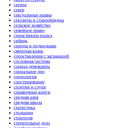
сатира
север
сексуальные нравы
сектанты и старообрядцы
сельское хозяйство
семейное право
серия historia rossica
сибирь
сироты и подкидыши
смертная казнь
сопоставления с заграницей
сословная система
социал-демократы
социальное дно
социология
соцстрахование
сплетни и слухи
справочные книги
средняя азия
средняя школа
статистика
столыпин
стратегия
строительное дело