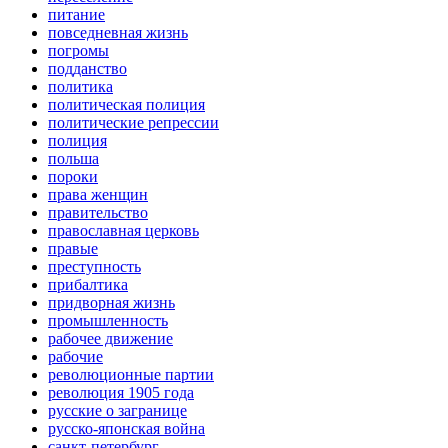
питание
повседневная жизнь
погромы
подданство
политика
политическая полиция
политические репрессии
полиция
польша
пороки
права женщин
правительство
православная церковь
правые
преступность
прибалтика
придворная жизнь
промышленность
рабочее движение
рабочие
революционные партии
революция 1905 года
русские о загранице
русско-японская война
санкт-петербург