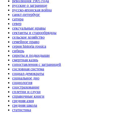
революция 1905 года
русские о загранице
русско-японская война
санкт-петербург
сатира
север
сексуальные нравы
сектанты и старообрядцы
сельское хозяйство
семейное право
серия historia rossica
сибирь
сироты и подкидыши
смертная казнь
сопоставления с заграницей
сословная система
социал-демократы
социальное дно
социология
соцстрахование
сплетни и слухи
справочные книги
средняя азия
средняя школа
статистика