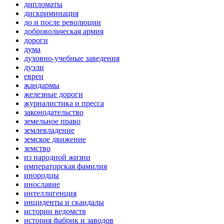
дипломаты
дискриминация
до и после революции
добровольческая армия
дороги
дума
духовно-учебные заведения
дуэли
евреи
жандармы
железные дороги
журналистика и пресса
законодательство
земельное право
землевладение
земское движение
земство
из народной жизни
императорская фамилия
инородцы
инославие
интеллигенция
инциденты и скандалы
истории ведомств
история фабрик и заводов