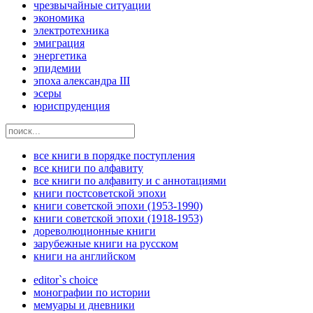
чрезвычайные ситуации
экономика
электротехника
эмиграция
энергетика
эпидемии
эпоха александра III
эсеры
юриспруденция
все книги в порядке поступления
все книги по алфавиту
все книги по алфавиту и с аннотациями
книги постсоветской эпохи
книги советской эпохи (1953-1990)
книги советской эпохи (1918-1953)
дореволюционные книги
зарубежные книги на русском
книги на английском
editor`s choice
монографии по истории
мемуары и дневники