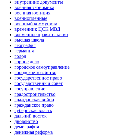
внутренние документы
военная экономика
военная юстиция
военнопленные
военный коммунизм
временник ЦСК МВД
временное правительство
высшая школа
география
германия
голод
горное дело
городское самоуправление
городское хозяйство
государственное право
государственный совет
госуправление
градостроительство
гражданская война
гражданское право
губернская власть
дальний восток
дворянство
демография
денежная реформа