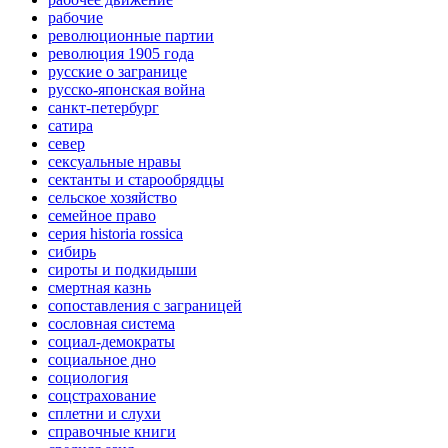
рабочие
революционные партии
революция 1905 года
русские о загранице
русско-японская война
санкт-петербург
сатира
север
сексуальные нравы
сектанты и старообрядцы
сельское хозяйство
семейное право
серия historia rossica
сибирь
сироты и подкидыши
смертная казнь
сопоставления с заграницей
сословная система
социал-демократы
социальное дно
социология
соцстрахование
сплетни и слухи
справочные книги