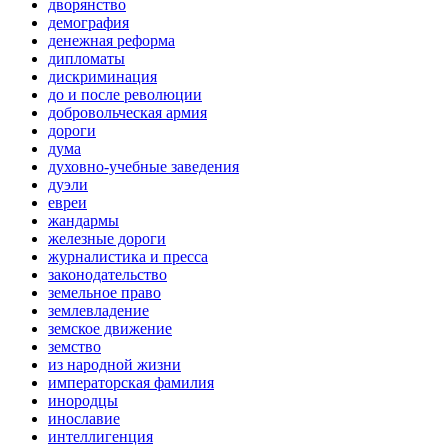
дворянство
демография
денежная реформа
дипломаты
дискриминация
до и после революции
добровольческая армия
дороги
дума
духовно-учебные заведения
дуэли
евреи
жандармы
железные дороги
журналистика и пресса
законодательство
земельное право
землевладение
земское движение
земство
из народной жизни
императорская фамилия
инородцы
инославие
интеллигенция