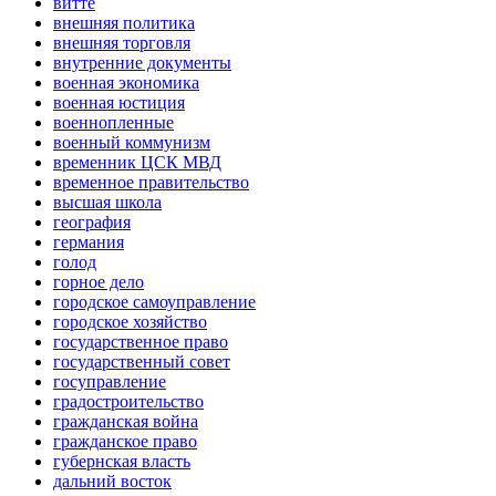
витте
внешняя политика
внешняя торговля
внутренние документы
военная экономика
военная юстиция
военнопленные
военный коммунизм
временник ЦСК МВД
временное правительство
высшая школа
география
германия
голод
горное дело
городское самоуправление
городское хозяйство
государственное право
государственный совет
госуправление
градостроительство
гражданская война
гражданское право
губернская власть
дальний восток