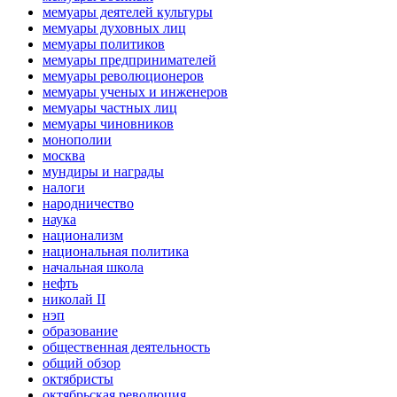
мемуары деятелей культуры
мемуары духовных лиц
мемуары политиков
мемуары предпринимателей
мемуары революционеров
мемуары ученых и инженеров
мемуары частных лиц
мемуары чиновников
монополии
москва
мундиры и награды
налоги
народничество
наука
национализм
национальная политика
начальная школа
нефть
николай II
нэп
образование
общественная деятельность
общий обзор
октябристы
октябрьская революция