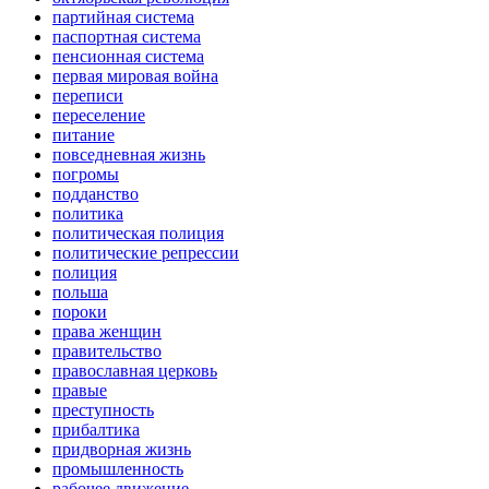
партийная система
паспортная система
пенсионная система
первая мировая война
переписи
переселение
питание
повседневная жизнь
погромы
подданство
политика
политическая полиция
политические репрессии
полиция
польша
пороки
права женщин
правительство
православная церковь
правые
преступность
прибалтика
придворная жизнь
промышленность
рабочее движение