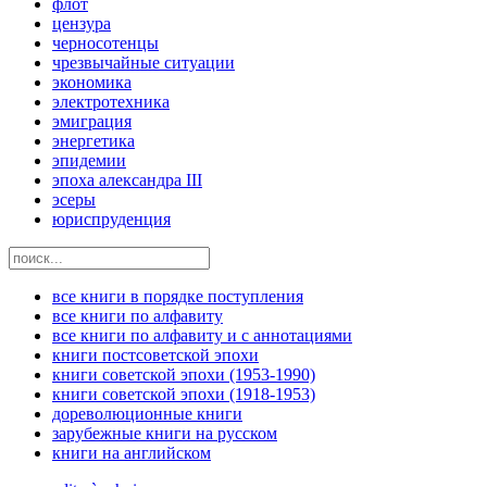
флот
цензура
черносотенцы
чрезвычайные ситуации
экономика
электротехника
эмиграция
энергетика
эпидемии
эпоха александра III
эсеры
юриспруденция
все книги в порядке поступления
все книги по алфавиту
все книги по алфавиту и с аннотациями
книги постсоветской эпохи
книги советской эпохи (1953-1990)
книги советской эпохи (1918-1953)
дореволюционные книги
зарубежные книги на русском
книги на английском