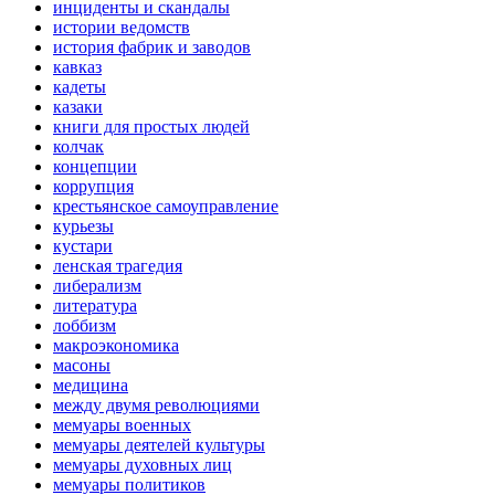
инциденты и скандалы
истории ведомств
история фабрик и заводов
кавказ
кадеты
казаки
книги для простых людей
колчак
концепции
коррупция
крестьянское самоуправление
курьезы
кустари
ленская трагедия
либерализм
литература
лоббизм
макроэкономика
масоны
медицина
между двумя революциями
мемуары военных
мемуары деятелей культуры
мемуары духовных лиц
мемуары политиков