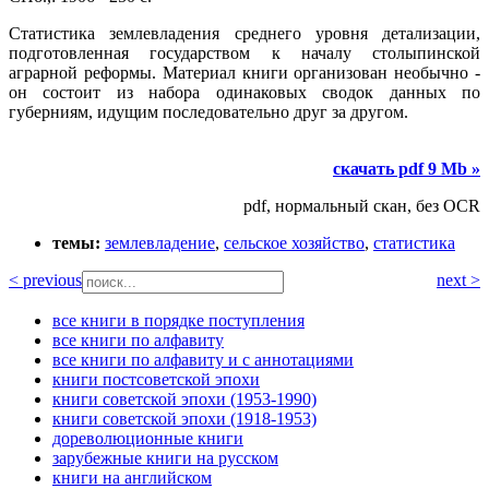
Статистика землевладения среднего уровня детализации,
подготовленная государством к началу столыпинской
аграрной реформы. Материал книги организован необычно -
он состоит из набора одинаковых сводок данных по
губерниям, идущим последовательно друг за другом.
скачать pdf 9 Mb »
pdf, нормальный скан, без OCR
темы:
землевладение
,
сельское хозяйство
,
статистика
< previous
next >
все книги в порядке поступления
все книги по алфавиту
все книги по алфавиту и с аннотациями
книги постсоветской эпохи
книги советской эпохи (1953-1990)
книги советской эпохи (1918-1953)
дореволюционные книги
зарубежные книги на русском
книги на английском