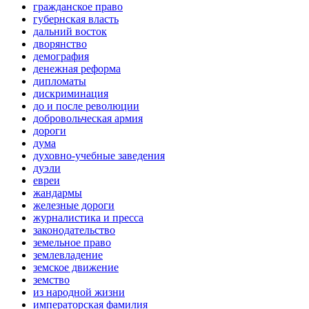
гражданское право
губернская власть
дальний восток
дворянство
демография
денежная реформа
дипломаты
дискриминация
до и после революции
добровольческая армия
дороги
дума
духовно-учебные заведения
дуэли
евреи
жандармы
железные дороги
журналистика и пресса
законодательство
земельное право
землевладение
земское движение
земство
из народной жизни
императорская фамилия