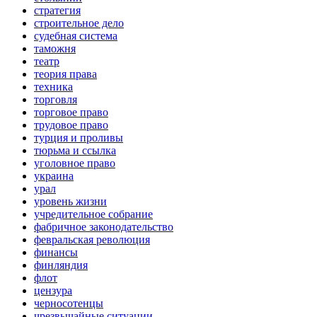
стратегия
строительное дело
судебная система
таможня
театр
теория права
техника
торговля
торговое право
трудовое право
турция и проливы
тюрьма и ссылка
уголовное право
украина
урал
уровень жизни
учредительное собрание
фабричное законодательство
февральская революция
финансы
финляндия
флот
цензура
черносотенцы
чрезвычайные ситуации