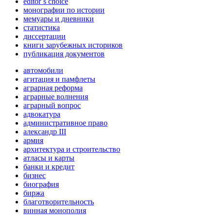
editor`s choice
монографии по истории
мемуары и дневники
статистика
диссертации
книги зарубежных историков
публикация документов
автомобили
агитация и памфлеты
аграрная реформа
аграрные волнения
аграрный вопрос
адвокатура
административное право
александр III
армия
архитектура и строительство
атласы и карты
банки и кредит
бизнес
биография
биржа
благотворительность
винная монополия