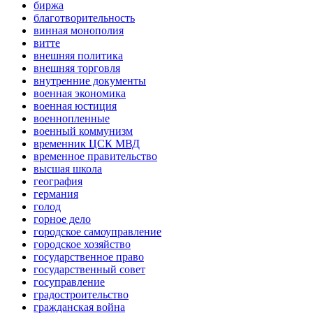
биржа
благотворительность
винная монополия
витте
внешняя политика
внешняя торговля
внутренние документы
военная экономика
военная юстиция
военнопленные
военный коммунизм
временник ЦСК МВД
временное правительство
высшая школа
география
германия
голод
горное дело
городское самоуправление
городское хозяйство
государственное право
государственный совет
госуправление
градостроительство
гражданская война