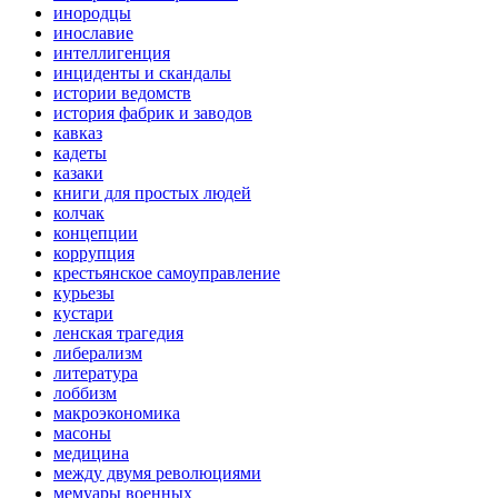
инородцы
инославие
интеллигенция
инциденты и скандалы
истории ведомств
история фабрик и заводов
кавказ
кадеты
казаки
книги для простых людей
колчак
концепции
коррупция
крестьянское самоуправление
курьезы
кустари
ленская трагедия
либерализм
литература
лоббизм
макроэкономика
масоны
медицина
между двумя революциями
мемуары военных