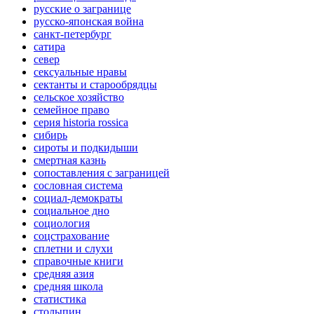
русские о загранице
русско-японская война
санкт-петербург
сатира
север
сексуальные нравы
сектанты и старообрядцы
сельское хозяйство
семейное право
серия historia rossica
сибирь
сироты и подкидыши
смертная казнь
сопоставления с заграницей
сословная система
социал-демократы
социальное дно
социология
соцстрахование
сплетни и слухи
справочные книги
средняя азия
средняя школа
статистика
столыпин