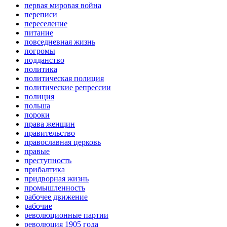
первая мировая война
переписи
переселение
питание
повседневная жизнь
погромы
подданство
политика
политическая полиция
политические репрессии
полиция
польша
пороки
права женщин
правительство
православная церковь
правые
преступность
прибалтика
придворная жизнь
промышленность
рабочее движение
рабочие
революционные партии
революция 1905 года