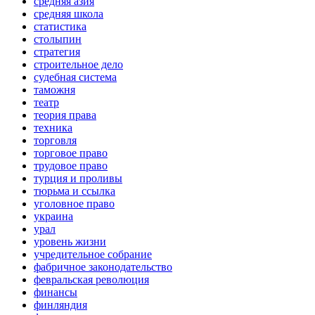
средняя азия
средняя школа
статистика
столыпин
стратегия
строительное дело
судебная система
таможня
театр
теория права
техника
торговля
торговое право
трудовое право
турция и проливы
тюрьма и ссылка
уголовное право
украина
урал
уровень жизни
учредительное собрание
фабричное законодательство
февральская революция
финансы
финляндия