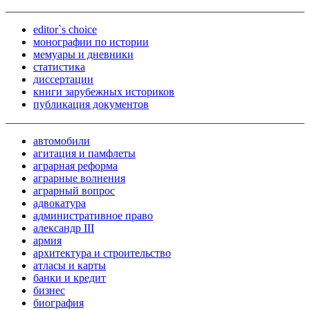
editor`s choice
монографии по истории
мемуары и дневники
статистика
диссертации
книги зарубежных историков
публикация документов
автомобили
агитация и памфлеты
аграрная реформа
аграрные волнения
аграрный вопрос
адвокатура
административное право
александр III
армия
архитектура и строительство
атласы и карты
банки и кредит
бизнес
биография