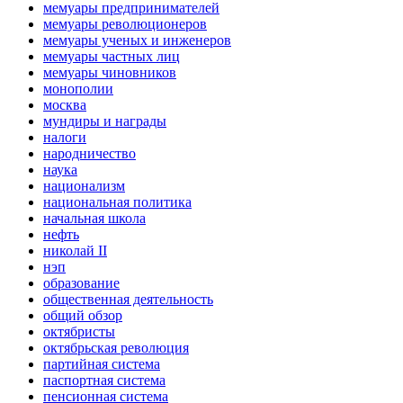
мемуары предпринимателей
мемуары революционеров
мемуары ученых и инженеров
мемуары частных лиц
мемуары чиновников
монополии
москва
мундиры и награды
налоги
народничество
наука
национализм
национальная политика
начальная школа
нефть
николай II
нэп
образование
общественная деятельность
общий обзор
октябристы
октябрьская революция
партийная система
паспортная система
пенсионная система