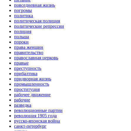
повседневная жизнь
погромы
политика
политическая полиция
политические репрессии
полиция
польша
пороки
права женщин
правительство
православная церковь
правые
преступность
прибалтика
придворная жизнь
промышленность
проституция
рабочее движение
рабочие
разведка
революционные партии
революция 1905 года
русско-японская война
санкт-петербург