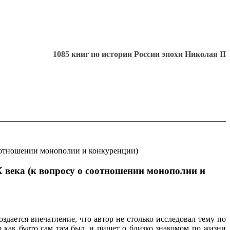
1085 книг по истории России эпохи Николая II
оотношении монополии и конкуренции)
века (к вопросу о соотношении монополии и
здается впечатление, что автор не столько исследовал тему по
 как будто сам там был, и пишет о близко знакомом по жизни