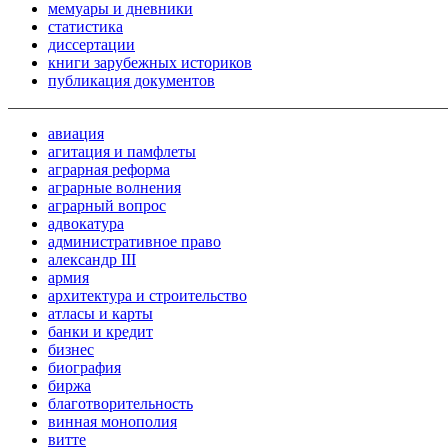
мемуары и дневники
статистика
диссертации
книги зарубежных историков
публикация документов
авиация
агитация и памфлеты
аграрная реформа
аграрные волнения
аграрный вопрос
адвокатура
административное право
александр III
армия
архитектура и строительство
атласы и карты
банки и кредит
бизнес
биография
биржа
благотворительность
винная монополия
витте