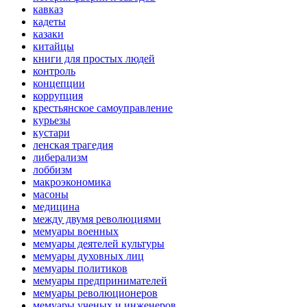
кавказ
кадеты
казаки
китайцы
книги для простых людей
контроль
концепции
коррупция
крестьянское самоуправление
курьезы
кустари
ленская трагедия
либерализм
лоббизм
макроэкономика
масоны
медицина
между двумя революциями
мемуары военных
мемуары деятелей культуры
мемуары духовных лиц
мемуары политиков
мемуары предпринимателей
мемуары революционеров
мемуары ученых и инженеров