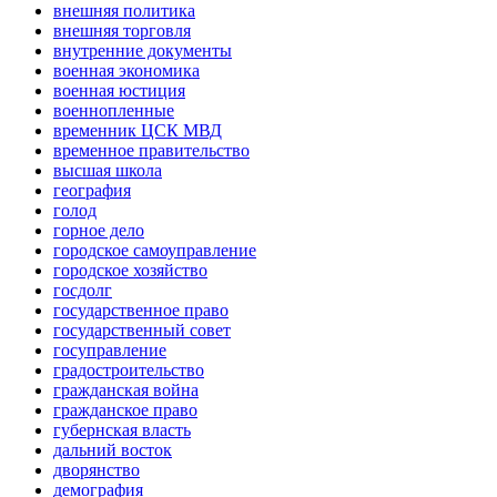
внешняя политика
внешняя торговля
внутренние документы
военная экономика
военная юстиция
военнопленные
временник ЦСК МВД
временное правительство
высшая школа
география
голод
горное дело
городское самоуправление
городское хозяйство
госдолг
государственное право
государственный совет
госуправление
градостроительство
гражданская война
гражданское право
губернская власть
дальний восток
дворянство
демография