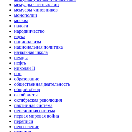
мемуары частных лиц
мемуары чиновников
монополии
москва
налоги
народничество
наука
национализм
национальная политика
начальная школа
немцы
нефть
николай II
нэп
образование
общественная деятельность
общий обзор
октябристы
октябрьская революция
партийная система
пенсионная система
первая мировая война
переписи
переселение
питание