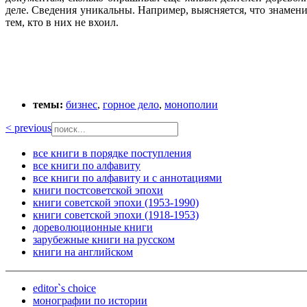
деле. Сведения уникальны. Например, выясняется, что знамен
тем, кто в них не вхоил.
темы:
бизнес
,
горное дело
,
монополии
< previous
все книги в порядке поступления
все книги по алфавиту
все книги по алфавиту и с аннотациями
книги постсоветской эпохи
книги советской эпохи (1953-1990)
книги советской эпохи (1918-1953)
дореволюционные книги
зарубежные книги на русском
книги на английском
editor`s choice
монографии по истории