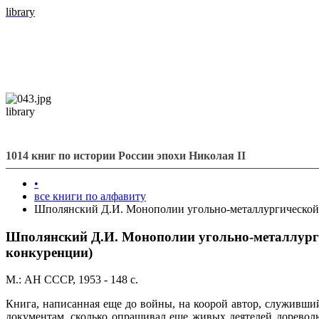
library
library
1014 книг по истории России эпохи Николая II
•
все книги по алфавиту
Шполянский Д.И. Монополии угольно-металлургической 
Шполянский Д.И. Монополии угольно-металлурги
конкуренции)
М.: АН СССР, 1953 - 148 с.
Книга, написанная еще до войны, на коорой автор, служивший 
документам, сколько опрашивал еще живых деятелей дореволю