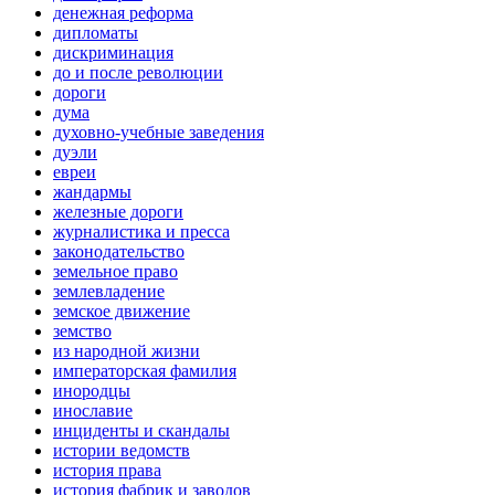
денежная реформа
дипломаты
дискриминация
до и после революции
дороги
дума
духовно-учебные заведения
дуэли
евреи
жандармы
железные дороги
журналистика и пресса
законодательство
земельное право
землевладение
земское движение
земство
из народной жизни
императорская фамилия
инородцы
инославие
инциденты и скандалы
истории ведомств
история права
история фабрик и заводов