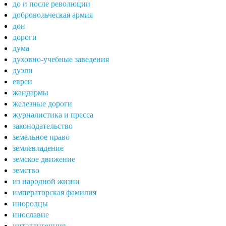
до и после революции
добровольческая армия
дон
дороги
дума
духовно-учебные заведения
дуэли
евреи
жандармы
железные дороги
журналистика и пресса
законодательство
земельное право
землевладение
земское движение
земство
из народной жизни
императорская фамилия
инородцы
инославие
интеллигенция