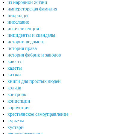
из народной жизни
императорская фамилия
инородцы
инославие
интеллигенция
инциденты и скандалы
истории ведомств
история права
история фабрик и заводов
кавказ
кадеты
казаки
книги для простых людей
колчак
контроль
концепции
коррупция
крестьянское самоуправление
курьезы
кустари
ленская трагедия