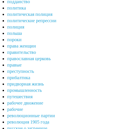
подданство
политика
политическая полиция
политические репрессии
полиция
польша
пороки
права женщин
правительство
православная церковь
правые
преступность
прибалтика
придворная жизнь
промышленность
путешествия
рабочее движение
рабочие
революционные партии
революция 1905 года
русские о загранице