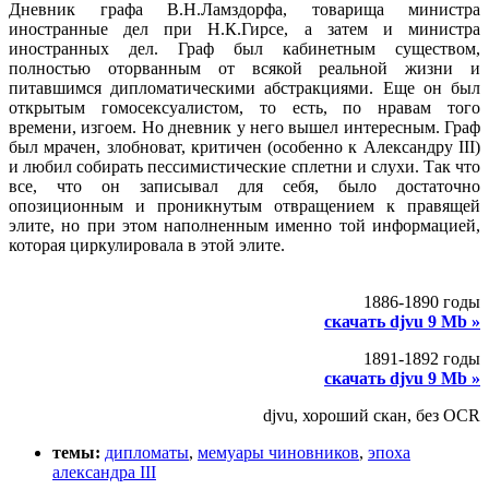
Дневник графа В.Н.Ламздорфа, товарища министра
иностранные дел при Н.К.Гирсе, а затем и министра
иностранных дел. Граф был кабинетным существом,
полностью оторванным от всякой реальной жизни и
питавшимся дипломатическими абстракциями. Еще он был
открытым гомосексуалистом, то есть, по нравам того
времени, изгоем. Но дневник у него вышел интересным. Граф
был мрачен, злобноват, критичен (особенно к Александру III)
и любил собирать пессимистические сплетни и слухи. Так что
все, что он записывал для себя, было достаточно
опозиционным и проникнутым отвращением к правящей
элите, но при этом наполненным именно той информацией,
которая циркулировала в этой элите.
1886-1890 годы
скачать djvu 9 Mb »
1891-1892 годы
скачать djvu 9 Mb »
djvu, хороший скан, без OCR
темы:
дипломаты
,
мемуары чиновников
,
эпоха
александра III