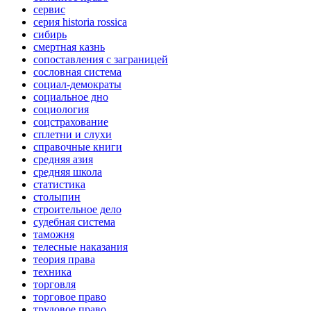
сервис
серия historia rossica
сибирь
смертная казнь
сопоставления с заграницей
сословная система
социал-демократы
социальное дно
социология
соцстрахование
сплетни и слухи
справочные книги
средняя азия
средняя школа
статистика
столыпин
строительное дело
судебная система
таможня
телесные наказания
теория права
техника
торговля
торговое право
трудовое право