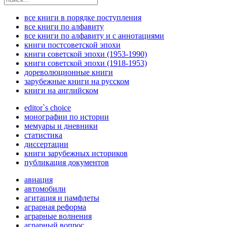
все книги в порядке поступления
все книги по алфавиту
все книги по алфавиту и с аннотациями
книги постсоветской эпохи
книги советской эпохи (1953-1990)
книги советской эпохи (1918-1953)
дореволюционные книги
зарубежные книги на русском
книги на английском
editor`s choice
монографии по истории
мемуары и дневники
статистика
диссертации
книги зарубежных историков
публикация документов
авиация
автомобили
агитация и памфлеты
аграрная реформа
аграрные волнения
аграрный вопрос