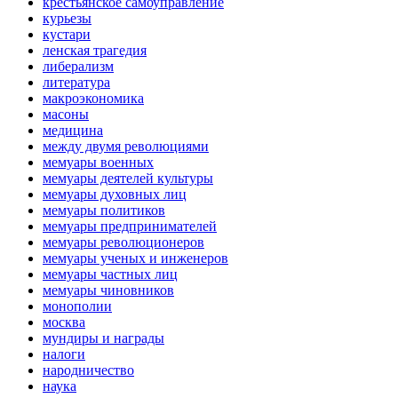
крестьянское самоуправление
курьезы
кустари
ленская трагедия
либерализм
литература
макроэкономика
масоны
медицина
между двумя революциями
мемуары военных
мемуары деятелей культуры
мемуары духовных лиц
мемуары политиков
мемуары предпринимателей
мемуары революционеров
мемуары ученых и инженеров
мемуары частных лиц
мемуары чиновников
монополии
москва
мундиры и награды
налоги
народничество
наука