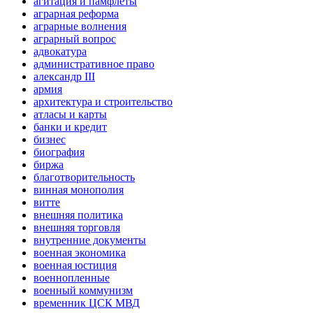
агитация и памфлеты
аграрная реформа
аграрные волнения
аграрный вопрос
адвокатура
административное право
александр III
армия
архитектура и строительство
атласы и карты
банки и кредит
бизнес
биография
биржа
благотворительность
винная монополия
витте
внешняя политика
внешняя торговля
внутренние документы
военная экономика
военная юстиция
военнопленные
военный коммунизм
временник ЦСК МВД