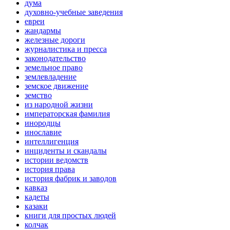
дума
духовно-учебные заведения
евреи
жандармы
железные дороги
журналистика и пресса
законодательство
земельное право
землевладение
земское движение
земство
из народной жизни
императорская фамилия
инородцы
инославие
интеллигенция
инциденты и скандалы
истории ведомств
история права
история фабрик и заводов
кавказ
кадеты
казаки
книги для простых людей
колчак