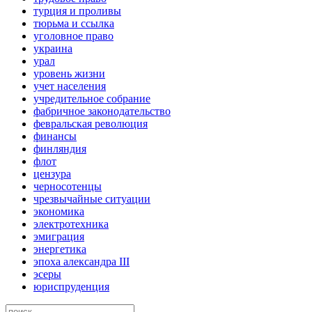
турция и проливы
тюрьма и ссылка
уголовное право
украина
урал
уровень жизни
учет населения
учредительное собрание
фабричное законодательство
февральская революция
финансы
финляндия
флот
цензура
черносотенцы
чрезвычайные ситуации
экономика
электротехника
эмиграция
энергетика
эпоха александра III
эсеры
юриспруденция