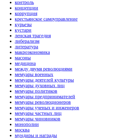
контроль
концепции
коррупция
крестьянское самоуправление
курьезы
кустари
ленская трагедия
либерализм
литература
макроэкономика
масоны
медицина
между двумя революциями
мемуары военных
мемуары деятелей культуры
мемуары духовных лиц
мемуары политиков
мемуары предпринимателей
мемуары революционеров
мемуары ученых и инженеров
мемуары частных лиц
мемуары чиновников
монополии
москва
мундиры и награды