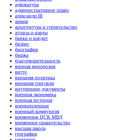
адвокатура
административное право
александр III
армия
архитектура и строительство
атласы и карты
банки и кредит
бизнес
биография
биржа
благотворительность
винная монополия
витте
внешняя политика
внешняя торговля
внутренние документы
военная экономика
военная юстиция
военнопленные
военный коммунизм
временник ЦСК МВД
временное правительство
высшая школа
география
германия