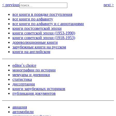
< previous
next >
все книги в порядке поступления
все книги по алфавиту
все книги по алфавиту и с аннотациями
книги постсоветской эпохи
книги советской эпохи (1953-1990)
книги советской эпохи (1918-1953)
дореволюционные книги
зарубежные книги на русском
книги на английском
editor`s choice
монографии по истории
мемуары и дневники
статистика
диссертации
книги зарубежных историков
публикация документов
авиация
автомобили