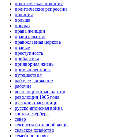
политическая полиция
политические репрессии
полиция
польша
пороки
права женщин
правительство
православная церковь
правые
преступность
прибалтика
придворная жизнь
промышленность
путешествия
рабочее движение
рабочие
революционные партии
революция 1905 года
русские о загранице
русско-японская война
санкт-петербург
север
сектанты и старообрядцы
сельское хозяйство
семейное право