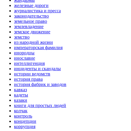
жандармы
железные дороги
журналистика и пресса
законодательство
земельное право
землевладение
земское движение
земство
из народной жизни
императорская фамилия
инородцы
инославие
интеллигенция
инциденты и скандалы
истории ведомств
история права
история фабрик и заводов
кавказ
кадеты
казаки
книги для простых людей
колчак
контроль
концепции
коррупция