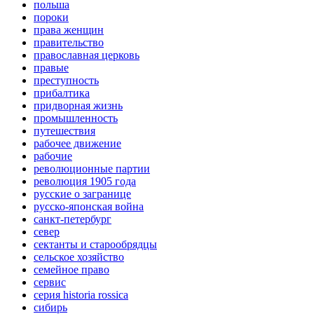
польша
пороки
права женщин
правительство
православная церковь
правые
преступность
прибалтика
придворная жизнь
промышленность
путешествия
рабочее движение
рабочие
революционные партии
революция 1905 года
русские о загранице
русско-японская война
санкт-петербург
север
сектанты и старообрядцы
сельское хозяйство
семейное право
сервис
серия historia rossica
сибирь