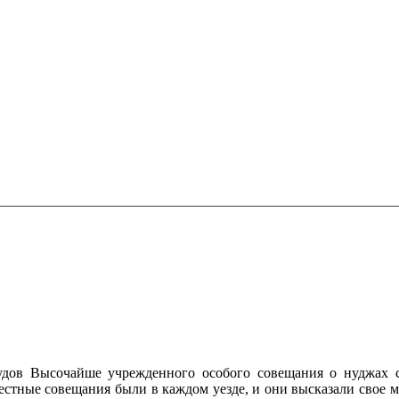
ов Высочайше учрежденного особого совещания о нуджах се
естные совещания были в каждом уезде, и они высказали свое 