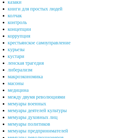
казаки
книги для простых людей
колчак
контроль
концепции
коррупция
крестьянское самоуправление
курьезы
кустари
ленская трагедия
либерализм
макроэкономика
масоны
медицина
между двумя революциями
мемуары военных
мемуары деятелей культуры
мемуары духовных лиц
мемуары политиков
мемуары предпринимателей
мемуары революционеров