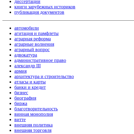
диссертации
книги зарубежных историков
публикация документов
автомобили
агитация и памфлеты
аграрная реформа
аграрные волнения
аграрный вопрос
адвокатура
административное право
александр III
армия
архитектура и строительство
атласы и карты
банки и кредит
бизнес
биография
биржа
благотворительность
винная монополия
витте
внешняя политика
внешняя торговля