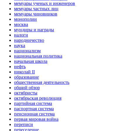
мемуары ученых и инженеров
мемуары частных лиц
мемуары чиновников
монополии
москва
мундиры и награды
налоги
народничество
наука
национализм
национальная политика
начальная школа
нефть
николай II
образование
общественная деятельность
общий обзор
октябристы
октябрьская революция
партийная система
паспортная система
пенсионная система
первая мировая война
переписи
переселение