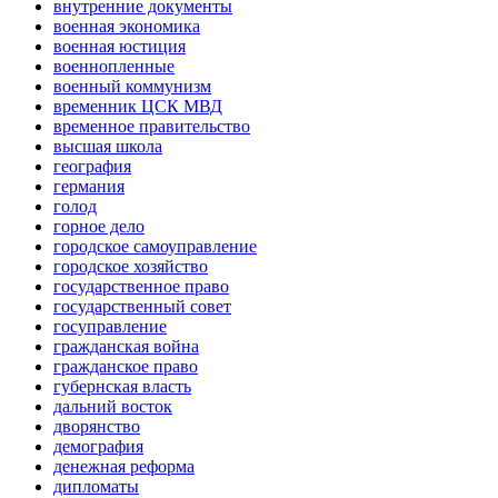
внутренние документы
военная экономика
военная юстиция
военнопленные
военный коммунизм
временник ЦСК МВД
временное правительство
высшая школа
география
германия
голод
горное дело
городское самоуправление
городское хозяйство
государственное право
государственный совет
госуправление
гражданская война
гражданское право
губернская власть
дальний восток
дворянство
демография
денежная реформа
дипломаты