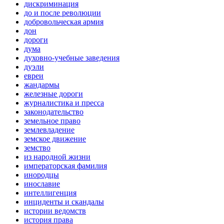
дискриминация
до и после революции
добровольческая армия
дон
дороги
дума
духовно-учебные заведения
дуэли
евреи
жандармы
железные дороги
журналистика и пресса
законодательство
земельное право
землевладение
земское движение
земство
из народной жизни
императорская фамилия
инородцы
инославие
интеллигенция
инциденты и скандалы
истории ведомств
история права