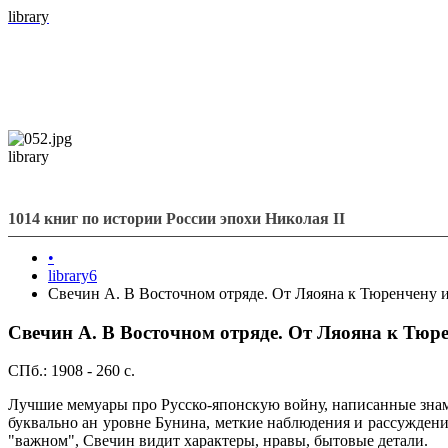
library
library
1014 книг по истории России эпохи Николая II
•
library6
Свечин А. В Восточном отряде. От Ляояна к Тюренчену и
Свечин А. В Восточном отряде. От Ляояна к Тюре
СПб.: 1908 - 260 с.
Лучшие мемуары про Русско-японскую войну, написанные зна
буквально ан уровне Бунина, меткие наблюдения и рассуждения
"важном", Свечин видит характеры, нравы, бытовые детали.