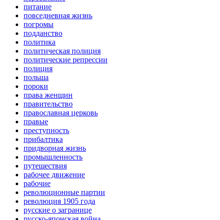
питание
повседневная жизнь
погромы
подданство
политика
политическая полиция
политические репрессии
полиция
польша
пороки
права женщин
правительство
православная церковь
правые
преступность
прибалтика
придворная жизнь
промышленность
путешествия
рабочее движение
рабочие
революционные партии
революция 1905 года
русские о загранице
русско-японская война