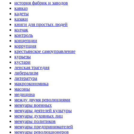
история фабрик и заводов
кавказ
кадеты
казаки
книги для простых людей
колчак
контроль
концепции
коррупция
крестьянское самоуправление
курьезы
кустари
ленская трагедия
либерализм
литература
макроэкономика
масоны
медицина
между двумя революциями
мемуары военных
мемуары деятелей культуры
мемуары духовных лиц
мемуары политиков
мемуары предпринимателей
мемуары революционеров