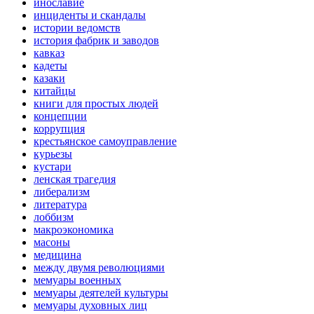
инославие
инциденты и скандалы
истории ведомств
история фабрик и заводов
кавказ
кадеты
казаки
китайцы
книги для простых людей
концепции
коррупция
крестьянское самоуправление
курьезы
кустари
ленская трагедия
либерализм
литература
лоббизм
макроэкономика
масоны
медицина
между двумя революциями
мемуары военных
мемуары деятелей культуры
мемуары духовных лиц