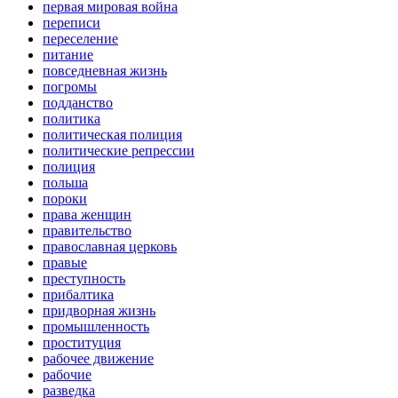
первая мировая война
переписи
переселение
питание
повседневная жизнь
погромы
подданство
политика
политическая полиция
политические репрессии
полиция
польша
пороки
права женщин
правительство
православная церковь
правые
преступность
прибалтика
придворная жизнь
промышленность
проституция
рабочее движение
рабочие
разведка