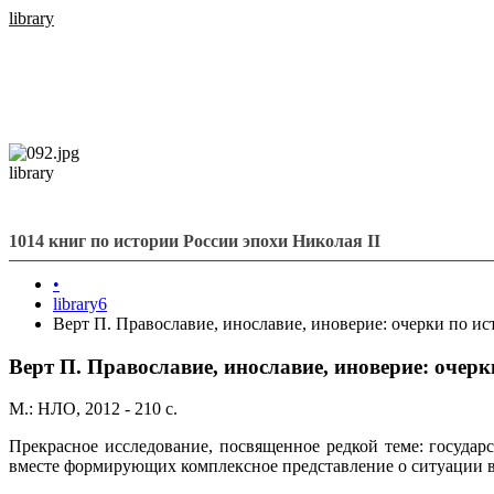
library
library
1014 книг по истории России эпохи Николая II
•
library6
Верт П. Православие, инославие, иноверие: очерки по и
Верт П. Православие, инославие, иноверие: очер
М.: НЛО, 2012 - 210 с.
Прекрасное исследование, посвященное редкой теме: государ
вместе формирующих комплексное представление о ситуации в