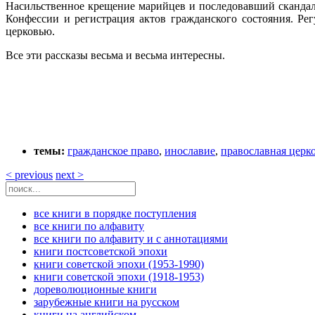
Насильственное крещение марийцев и последовавший скандал
Конфессии и регистрация актов гражданского состояния. Р
церковью.
Все эти рассказы весьма и весьма интересны.
темы:
гражданское право
,
инославие
,
православная церк
< previous
next >
все книги в порядке поступления
все книги по алфавиту
все книги по алфавиту и с аннотациями
книги постсоветской эпохи
книги советской эпохи (1953-1990)
книги советской эпохи (1918-1953)
дореволюционные книги
зарубежные книги на русском
книги на английском