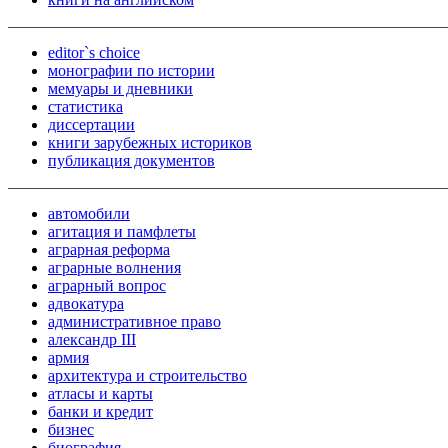
editor`s choice
монографии по истории
мемуары и дневники
статистика
диссертации
книги зарубежных историков
публикация документов
автомобили
агитация и памфлеты
аграрная реформа
аграрные волнения
аграрный вопрос
адвокатура
административное право
александр III
армия
архитектура и строительство
атласы и карты
банки и кредит
бизнес
биография