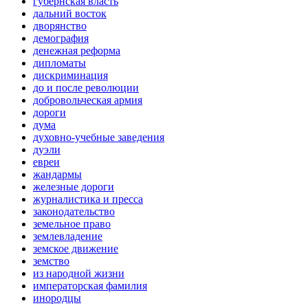
губернская власть
дальний восток
дворянство
демография
денежная реформа
дипломаты
дискриминация
до и после революции
добровольческая армия
дороги
дума
духовно-учебные заведения
дуэли
евреи
жандармы
железные дороги
журналистика и пресса
законодательство
земельное право
землевладение
земское движение
земство
из народной жизни
императорская фамилия
инородцы