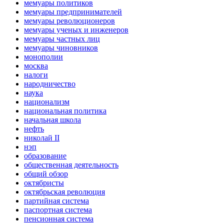
мемуары политиков
мемуары предпринимателей
мемуары революционеров
мемуары ученых и инженеров
мемуары частных лиц
мемуары чиновников
монополии
москва
налоги
народничество
наука
национализм
национальная политика
начальная школа
нефть
николай II
нэп
образование
общественная деятельность
общий обзор
октябристы
октябрьская революция
партийная система
паспортная система
пенсионная система