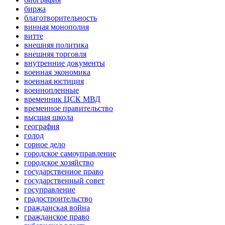
биржа
благотворительность
винная монополия
витте
внешняя политика
внешняя торговля
внутренние документы
военная экономика
военная юстиция
военнопленные
временник ЦСК МВД
временное правительство
высшая школа
география
голод
горное дело
городское самоуправление
городское хозяйство
государственное право
государственный совет
госуправление
градостроительство
гражданская война
гражданское право