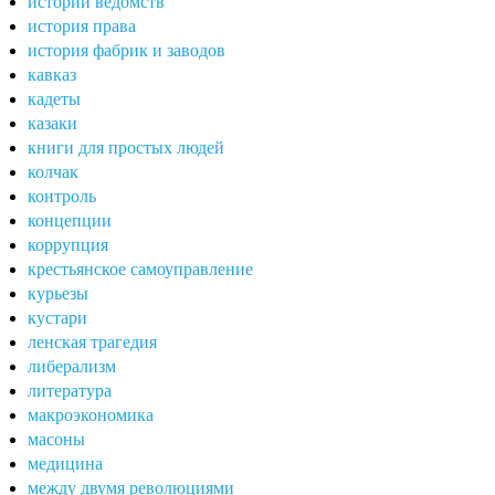
истории ведомств
история права
история фабрик и заводов
кавказ
кадеты
казаки
книги для простых людей
колчак
контроль
концепции
коррупция
крестьянское самоуправление
курьезы
кустари
ленская трагедия
либерализм
литература
макроэкономика
масоны
медицина
между двумя революциями