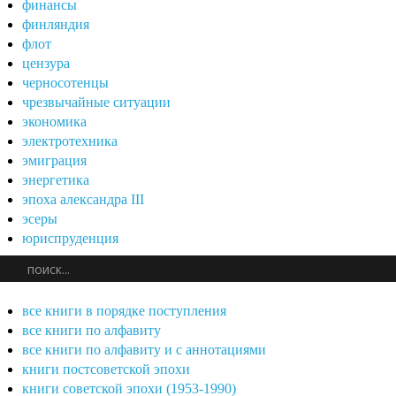
финансы
финляндия
флот
цензура
черносотенцы
чрезвычайные ситуации
экономика
электротехника
эмиграция
энергетика
эпоха александра III
эсеры
юриспруденция
все книги в порядке поступления
все книги по алфавиту
все книги по алфавиту и с аннотациями
книги постсоветской эпохи
книги советской эпохи (1953-1990)