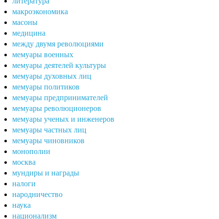
литература
макроэкономика
масоны
медицина
между двумя революциями
мемуары военных
мемуары деятелей культуры
мемуары духовных лиц
мемуары политиков
мемуары предпринимателей
мемуары революционеров
мемуары ученых и инженеров
мемуары частных лиц
мемуары чиновников
монополии
москва
мундиры и награды
налоги
народничество
наука
национализм