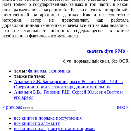
идет только о государственных займах в той части, в какой
они размещались заграницей. Рассказ очень подробный,
построенный на архивных данных. Как и все советские
историки, автор не представляет, как работала
дореволюционная экономика и зачем все эти займы делались,
что не уменьшает ценность содержащегося в книге
изобильного фактического материала.
скачать djvu 6 Mb »
djvu, нормальный скан, без OCR
темы:
финансы
,
экономика
также по теме:
Ананьич Б.В. Банкирские дома в России 1860-1914 гг.
Очерки истории частного предпринимательства
Ананьич Б.В., Ганелин Р.Ш. Сергей Юльевич Витте и
его время
< previous
next >
все книги в порядке поступления
все книги по алфавиту
все книги по алфавиту и с аннотациями