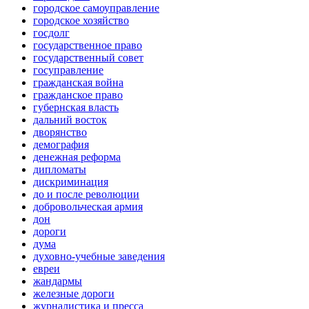
городское самоуправление
городское хозяйство
госдолг
государственное право
государственный совет
госуправление
гражданская война
гражданское право
губернская власть
дальний восток
дворянство
демография
денежная реформа
дипломаты
дискриминация
до и после революции
добровольческая армия
дон
дороги
дума
духовно-учебные заведения
евреи
жандармы
железные дороги
журналистика и пресса