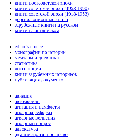
книги постсоветской эпохи
книги советской эпохи (1953-1990)
книги советской эпохи (1918-1953)
дореволюционные книги
зарубежные книги на русском
книги на английском
editor`s choice
монографии по истории
мемуары и дневники
статистика
диссертации
книги зарубежных историков
публикация документов
авиация
автомобили
агитация и памфлеты
аграрная реформа
аграрные волнения
аграрный вопрос
адвокатура
административное право