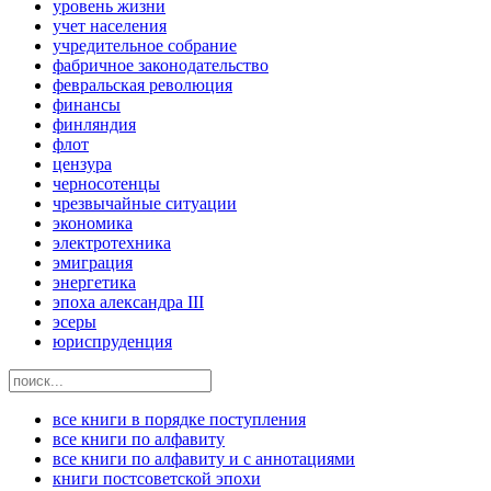
уровень жизни
учет населения
учредительное собрание
фабричное законодательство
февральская революция
финансы
финляндия
флот
цензура
черносотенцы
чрезвычайные ситуации
экономика
электротехника
эмиграция
энергетика
эпоха александра III
эсеры
юриспруденция
все книги в порядке поступления
все книги по алфавиту
все книги по алфавиту и с аннотациями
книги постсоветской эпохи