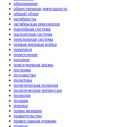
образование
общественная деятельность
общий обзор
октябристы
октябрьская революция
партийная система
паспортная система
пенсионная система
первая мировая война
переписи
переселение
питание
повседневная жизнь
погромы
подданство
политика
политическая полиция
политические репрессии
полиция
польша
пороки
права женщин
правительство
православная церковь
правые