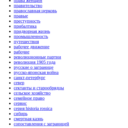
права женщин
правительство
православная церковь
правые
преступность
прибалтика
придворная жизнь
промышленность
путешествия
рабочее движение
рабочие
революционные партии
революция 1905 года
русские о загранице
русско-японская война
санкт-петербург
север
сектанты и старообрядцы
сельское хозяйство
семейное право
сервис
серия historia rossica
сибирь
смертная казнь
сопоставления с заграницей