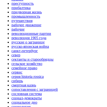
преступность
прибалтика
придворная жизнь
промышленность
путешествия
рабочее движение
рабочие
революционные партии
революция 1905 года
русские о загранице
русско-японская война
санкт-петербург
север
сектанты и старообрядцы
сельское хозяйство
семейное право
сервис
серия historia rossica
сибирь
смертная казнь
сопоставления с заграницей
сословная система
социал-демократы
социальное дно
социология