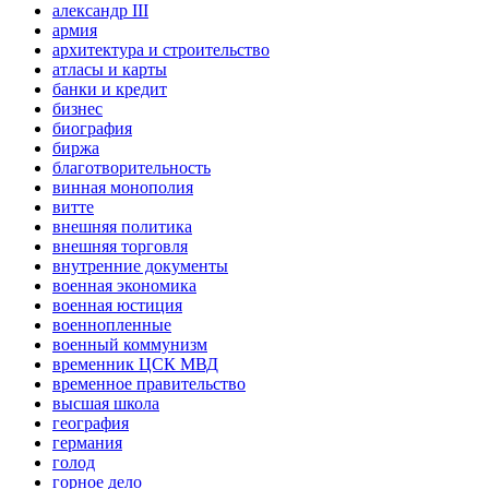
александр III
армия
архитектура и строительство
атласы и карты
банки и кредит
бизнес
биография
биржа
благотворительность
винная монополия
витте
внешняя политика
внешняя торговля
внутренние документы
военная экономика
военная юстиция
военнопленные
военный коммунизм
временник ЦСК МВД
временное правительство
высшая школа
география
германия
голод
горное дело