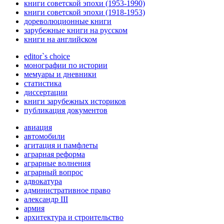
книги советской эпохи (1953-1990)
книги советской эпохи (1918-1953)
дореволюционные книги
зарубежные книги на русском
книги на английском
editor`s choice
монографии по истории
мемуары и дневники
статистика
диссертации
книги зарубежных историков
публикация документов
авиация
автомобили
агитация и памфлеты
аграрная реформа
аграрные волнения
аграрный вопрос
адвокатура
административное право
александр III
армия
архитектура и строительство