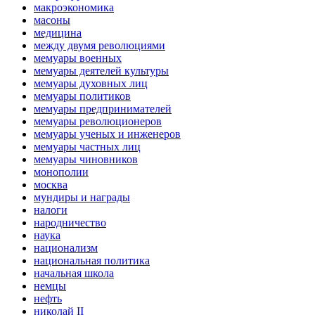
макроэкономика
масоны
медицина
между двумя революциями
мемуары военных
мемуары деятелей культуры
мемуары духовных лиц
мемуары политиков
мемуары предпринимателей
мемуары революционеров
мемуары ученых и инженеров
мемуары частных лиц
мемуары чиновников
монополии
москва
мундиры и награды
налоги
народничество
наука
национализм
национальная политика
начальная школа
немцы
нефть
николай II