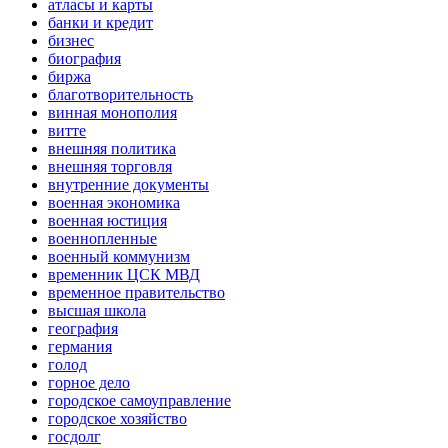
атласы и карты
банки и кредит
бизнес
биография
биржа
благотворительность
винная монополия
витте
внешняя политика
внешняя торговля
внутренние документы
военная экономика
военная юстиция
военнопленные
военный коммунизм
временник ЦСК МВД
временное правительство
высшая школа
география
германия
голод
горное дело
городское самоуправление
городское хозяйство
госдолг