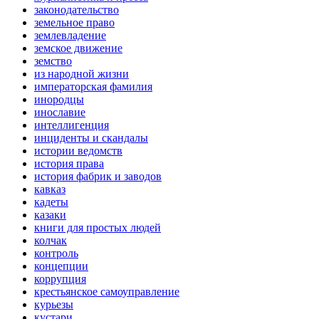
законодательство
земельное право
землевладение
земское движение
земство
из народной жизни
императорская фамилия
инородцы
инославие
интеллигенция
инциденты и скандалы
истории ведомств
история права
история фабрик и заводов
кавказ
кадеты
казаки
книги для простых людей
колчак
контроль
концепции
коррупция
крестьянское самоуправление
курьезы
кустари