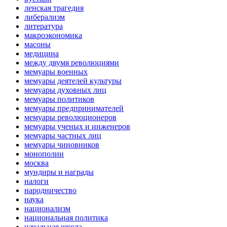
ленская трагедия
либерализм
литература
макроэкономика
масоны
медицина
между двумя революциями
мемуары военных
мемуары деятелей культуры
мемуары духовных лиц
мемуары политиков
мемуары предпринимателей
мемуары революционеров
мемуары ученых и инженеров
мемуары частных лиц
мемуары чиновников
монополии
москва
мундиры и награды
налоги
народничество
наука
национализм
национальная политика
начальная школа