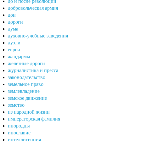
до и после революции
добровольческая армия
дон
дороги
дума
духовно-учебные заведения
дуэли
евреи
жандармы
железные дороги
журналистика и пресса
законодательство
земельное право
землевладение
земское движение
земство
из народной жизни
императорская фамилия
инородцы
инославие
интеллигенция