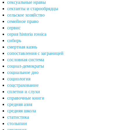
сексуальные нравы
сектанты и старообрядцы
сельское хозяйство
семейное право
сервис
серия historia rossica
сибирь
смертная казнь
сопоставления с заграницей
сословная система
социал-демократы
социальное дно
социология
соцстрахование
сплетни и слухи
справочные книги
средняя азия
средняя школа
статистика
столыпин
стратегия