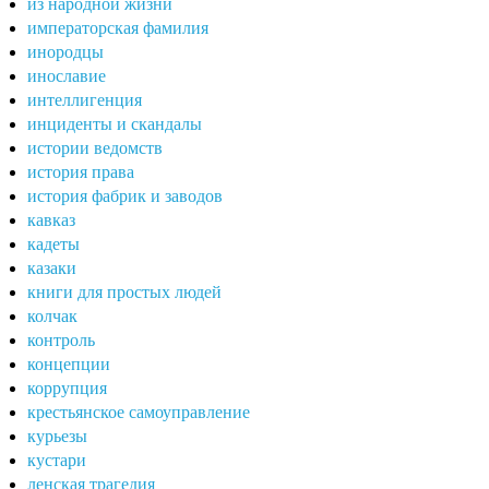
из народной жизни
императорская фамилия
инородцы
инославие
интеллигенция
инциденты и скандалы
истории ведомств
история права
история фабрик и заводов
кавказ
кадеты
казаки
книги для простых людей
колчак
контроль
концепции
коррупция
крестьянское самоуправление
курьезы
кустари
ленская трагедия