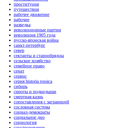
проституция
путешествия
рабочее движение
рабочие
разведка
революционные партии
революция 1905 года
русско-японская война
санкт-петербург
север
сектанты и старообрядцы
сельское хозяйство
семейное право
сенат
сервис
серия historia rossica
сибирь
сироты и подкидыши
смертная казнь
сопоставления с заграницей
сословная система
социал-демократы
социальное дно
социология
соцстрахование