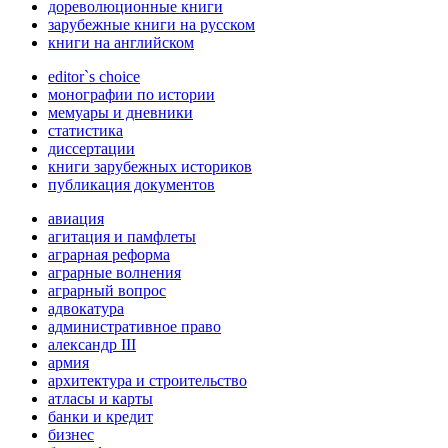
дореволюционные книги
зарубежные книги на русском
книги на английском
editor`s choice
монографии по истории
мемуары и дневники
статистика
диссертации
книги зарубежных историков
публикация документов
авиация
агитация и памфлеты
аграрная реформа
аграрные волнения
аграрный вопрос
адвокатура
административное право
александр III
армия
архитектура и строительство
атласы и карты
банки и кредит
бизнес