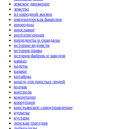
земское движение
земство
из народной жизни
императорская фамилия
инородцы
инославие
интеллигенция
инциденты и скандалы
истории ведомств
история права
история фабрик и заводов
кавказ
кадеты
казаки
китайцы
книги для простых людей
колчак
контроль
концепции
коррупция
крестьянское самоуправление
курьезы
кустари
ленская трагедия
либерализм