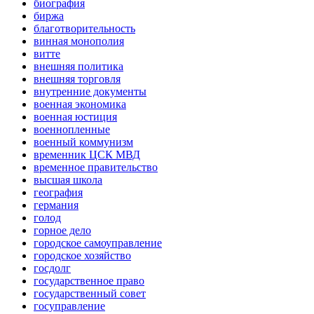
биография
биржа
благотворительность
винная монополия
витте
внешняя политика
внешняя торговля
внутренние документы
военная экономика
военная юстиция
военнопленные
военный коммунизм
временник ЦСК МВД
временное правительство
высшая школа
география
германия
голод
горное дело
городское самоуправление
городское хозяйство
госдолг
государственное право
государственный совет
госуправление