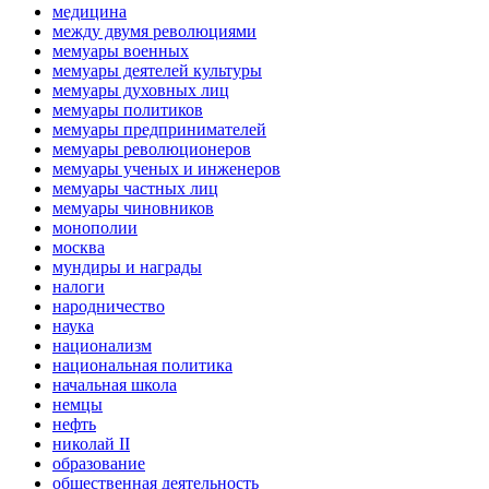
медицина
между двумя революциями
мемуары военных
мемуары деятелей культуры
мемуары духовных лиц
мемуары политиков
мемуары предпринимателей
мемуары революционеров
мемуары ученых и инженеров
мемуары частных лиц
мемуары чиновников
монополии
москва
мундиры и награды
налоги
народничество
наука
национализм
национальная политика
начальная школа
немцы
нефть
николай II
образование
общественная деятельность