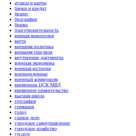
атласы и карты
банки и кредит
бизнес
биография
биржа
благотворительность
винная монополия
витте
внешняя политика
внешняя торговля
внутренние документы
военная экономика
военная юстиция
военнопленные
военный коммунизм
временник ЦСК МВД
временное правительство
высшая школа
география
германия
голод
горное дело
городское самоуправление
городское хозяйство
госдолг