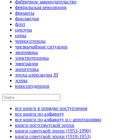
фабричное законодательство
февральская революция
финансы
финляндия
флот
цензура
цены
черносотенцы
чрезвычайные ситуации
экономика
электротехника
эмиграция
энергетика
эпоха александра III
эсеры
юриспруденция
все книги в порядке поступления
все книги по алфавиту
все книги по алфавиту и с аннотациями
книги постсоветской эпохи
книги советской эпохи (1953-1990)
книги советской эпохи (1918-1953)