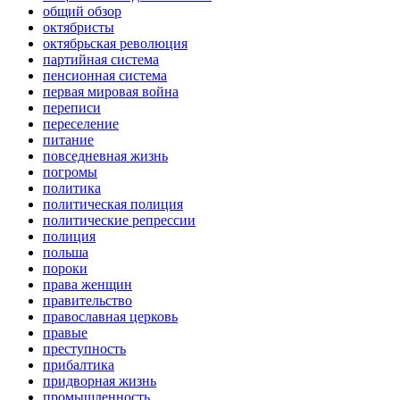
общий обзор
октябристы
октябрьская революция
партийная система
пенсионная система
первая мировая война
переписи
переселение
питание
повседневная жизнь
погромы
политика
политическая полиция
политические репрессии
полиция
польша
пороки
права женщин
правительство
православная церковь
правые
преступность
прибалтика
придворная жизнь
промышленность