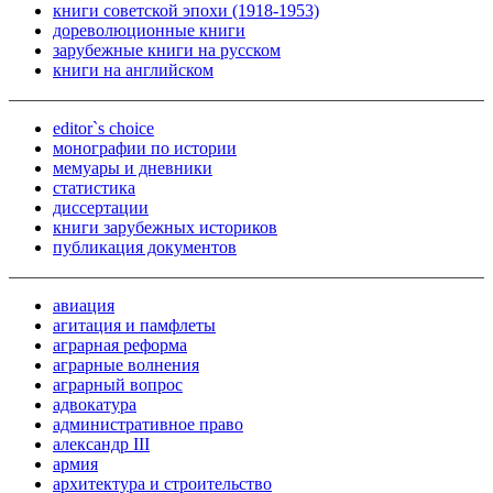
книги советской эпохи (1918-1953)
дореволюционные книги
зарубежные книги на русском
книги на английском
editor`s choice
монографии по истории
мемуары и дневники
статистика
диссертации
книги зарубежных историков
публикация документов
авиация
агитация и памфлеты
аграрная реформа
аграрные волнения
аграрный вопрос
адвокатура
административное право
александр III
армия
архитектура и строительство