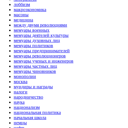
лоббизм
макроэкономика
масоны
медицина
между двумя революциями
мемуары военных
мемуары деятелей культуры
мемуары духовных лиц
мемуары политиков
мемуары предпринимателей
мемуары революционеров
мемуары ученых и инженеров
мемуары частных лиц
мемуары чиновников
монополии
москва
мундиры и награды
налоги
народничество
наука
национализм
национальная политика
начальная школа
немцы
нефть