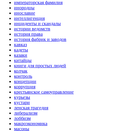
императорская фамилия
инородцы
инославие
интеллигенция
инциденты и скандалы
истории ведомств
история права
история фабрик и заводов
кавказ
кадеты
казаки
китайцы
книги для простых людей
колчак
контроль
концепции
коррупция
крестьянское самоуправление
курьезы
кустари
ленская трагедия
либерализм
лоббизм
макроэкономика
масоны