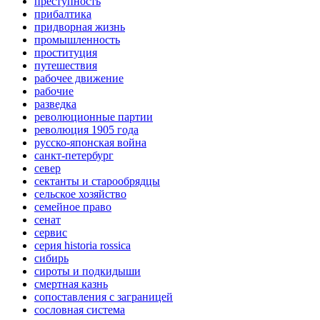
преступность
прибалтика
придворная жизнь
промышленность
проституция
путешествия
рабочее движение
рабочие
разведка
революционные партии
революция 1905 года
русско-японская война
санкт-петербург
север
сектанты и старообрядцы
сельское хозяйство
семейное право
сенат
сервис
серия historia rossica
сибирь
сироты и подкидыши
смертная казнь
сопоставления с заграницей
сословная система