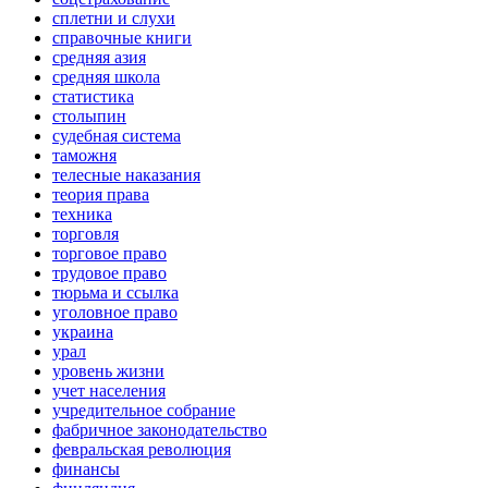
сплетни и слухи
справочные книги
средняя азия
средняя школа
статистика
столыпин
судебная система
таможня
телесные наказания
теория права
техника
торговля
торговое право
трудовое право
тюрьма и ссылка
уголовное право
украина
урал
уровень жизни
учет населения
учредительное собрание
фабричное законодательство
февральская революция
финансы