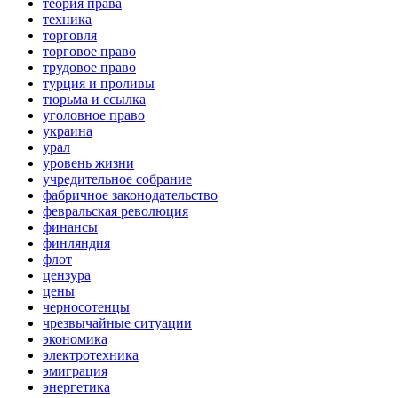
теория права
техника
торговля
торговое право
трудовое право
турция и проливы
тюрьма и ссылка
уголовное право
украина
урал
уровень жизни
учредительное собрание
фабричное законодательство
февральская революция
финансы
финляндия
флот
цензура
цены
черносотенцы
чрезвычайные ситуации
экономика
электротехника
эмиграция
энергетика