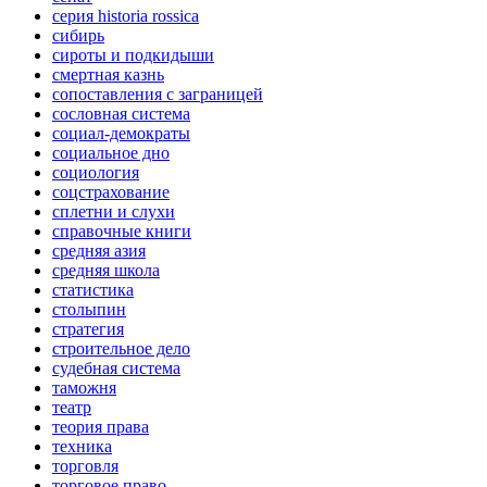
серия historia rossica
сибирь
сироты и подкидыши
смертная казнь
сопоставления с заграницей
сословная система
социал-демократы
социальное дно
социология
соцстрахование
сплетни и слухи
справочные книги
средняя азия
средняя школа
статистика
столыпин
стратегия
строительное дело
судебная система
таможня
театр
теория права
техника
торговля
торговое право