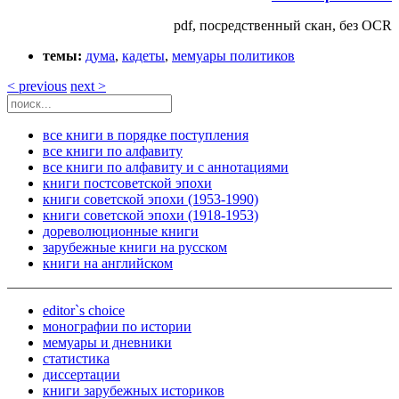
pdf, посредственный скан, без OCR
темы:
дума
,
кадеты
,
мемуары политиков
< previous
next >
все книги в порядке поступления
все книги по алфавиту
все книги по алфавиту и с аннотациями
книги постсоветской эпохи
книги советской эпохи (1953-1990)
книги советской эпохи (1918-1953)
дореволюционные книги
зарубежные книги на русском
книги на английском
editor`s choice
монографии по истории
мемуары и дневники
статистика
диссертации
книги зарубежных историков