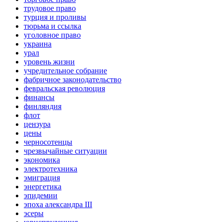
трудовое право
турция и проливы
тюрьма и ссылка
уголовное право
украина
урал
уровень жизни
учредительное собрание
фабричное законодательство
февральская революция
финансы
финляндия
флот
цензура
цены
черносотенцы
чрезвычайные ситуации
экономика
электротехника
эмиграция
энергетика
эпидемии
эпоха александра III
эсеры