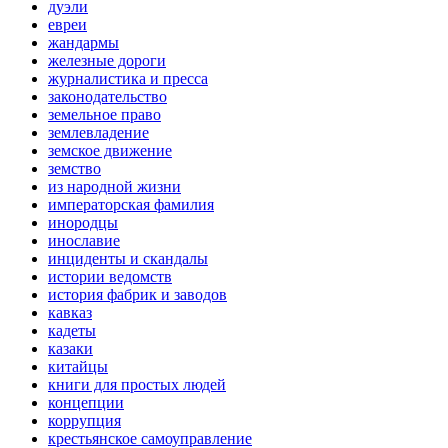
дуэли
евреи
жандармы
железные дороги
журналистика и пресса
законодательство
земельное право
землевладение
земское движение
земство
из народной жизни
императорская фамилия
инородцы
инославие
инциденты и скандалы
истории ведомств
история фабрик и заводов
кавказ
кадеты
казаки
китайцы
книги для простых людей
концепции
коррупция
крестьянское самоуправление