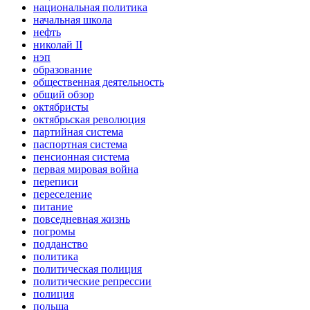
национальная политика
начальная школа
нефть
николай II
нэп
образование
общественная деятельность
общий обзор
октябристы
октябрьская революция
партийная система
паспортная система
пенсионная система
первая мировая война
переписи
переселение
питание
повседневная жизнь
погромы
подданство
политика
политическая полиция
политические репрессии
полиция
польша