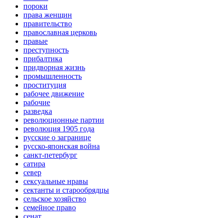
пороки
права женщин
правительство
православная церковь
правые
преступность
прибалтика
придворная жизнь
промышленность
проституция
рабочее движение
рабочие
разведка
революционные партии
революция 1905 года
русские о загранице
русско-японская война
санкт-петербург
сатира
север
сексуальные нравы
сектанты и старообрядцы
сельское хозяйство
семейное право
сенат