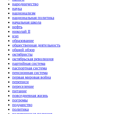
народничество
наука
национализм
национальная политика
начальная школа
нефть
николай II
нэп
образование
общественная деятельность
общий обзор
октябристы
октябрьская революция
партийная система
паспортная система
пенсионная система
первая мировая война
переписи
переселение
питание
повседневная жизнь
погромы
подданство
политика
политическая полиция