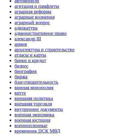
автомобили
агитация и памфлеты
аграрная реформа
аграрные волнения
аграрный вопрос
адвокатура
административное право
александр III
армия
архитектура и строительство
атласы и карты
банки и кредит
бизнес
биография
биржа
благотворительность
винная монополия
витте
внешняя политика
внешняя торговля
внутренние документы
военная экономика
военная юстиция
военнопленные
временник ЦСК МВД