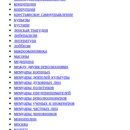
концепции
коррупция
крестьянское самоуправление
курьезы
кустари
ленская трагедия
либерализм
литература
лоббизм
макроэкономика
масоны
медицина
между двумя революциями
мемуары военных
мемуары деятелей культуры
мемуары духовных лиц
мемуары политиков
мемуары предпринимателей
мемуары революционеров
мемуары ученых и инженеров
мемуары частных лиц
мемуары чиновников
монополии
москва
налоги