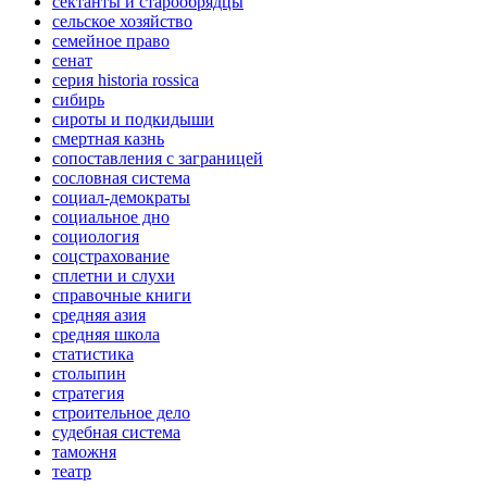
сектанты и старообрядцы
сельское хозяйство
семейное право
сенат
серия historia rossica
сибирь
сироты и подкидыши
смертная казнь
сопоставления с заграницей
сословная система
социал-демократы
социальное дно
социология
соцстрахование
сплетни и слухи
справочные книги
средняя азия
средняя школа
статистика
столыпин
стратегия
строительное дело
судебная система
таможня
театр