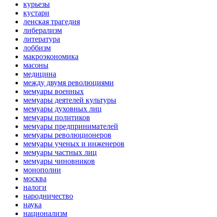
курьезы
кустари
ленская трагедия
либерализм
литература
лоббизм
макроэкономика
масоны
медицина
между двумя революциями
мемуары военных
мемуары деятелей культуры
мемуары духовных лиц
мемуары политиков
мемуары предпринимателей
мемуары революционеров
мемуары ученых и инженеров
мемуары частных лиц
мемуары чиновников
монополии
москва
налоги
народничество
наука
национализм