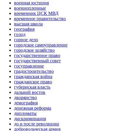
военная юстиция
военнопленные
временник ЦСК МВД
временное правительство
высшая школа
география
голод
горное дело
городское самоуправление
городское хозяйство
государственное право
государственный совет
госуправление
градостроительство
гражданская война
гражданское право
губернская власть
дальний восток
дворянство
демография
денежная реформа
дипломаты
дискриминация
до и после революции
добровольческая армия