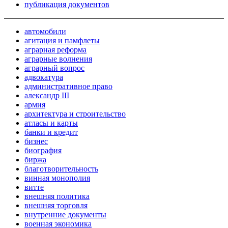
публикация документов
автомобили
агитация и памфлеты
аграрная реформа
аграрные волнения
аграрный вопрос
адвокатура
административное право
александр III
армия
архитектура и строительство
атласы и карты
банки и кредит
бизнес
биография
биржа
благотворительность
винная монополия
витте
внешняя политика
внешняя торговля
внутренние документы
военная экономика