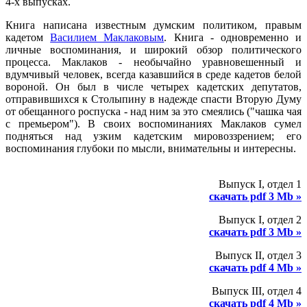
4-х выпусках.
Книга написана известным думским политиком, правым
кадетом
Василием Маклаковым
. Книга - одновременно и
личные воспоминания, и широкий обзор политического
процесса. Маклаков - необычайно уравновешенный и
вдумчивый человек, всегда казавшийся в среде кадетов белой
вороной. Он был в числе четырех кадетских депутатов,
отправившихся к Столыпину в надежде спасти Вторую Думу
от обещанного роспуска - над ним за это смеялись ("чашка чая
с премьером"). В своих воспоминаниях Маклаков сумел
подняться над узким кадетским мировоззрением; его
воспоминания глубоки по мысли, внимательны и интересны.
Выпуск I, отдел 1
скачать pdf 3 Mb »
Выпуск I, отдел 2
скачать pdf 3 Mb »
Выпуск II, отдел 3
скачать pdf 4 Mb »
Выпуск III, отдел 4
скачать pdf 4 Mb »