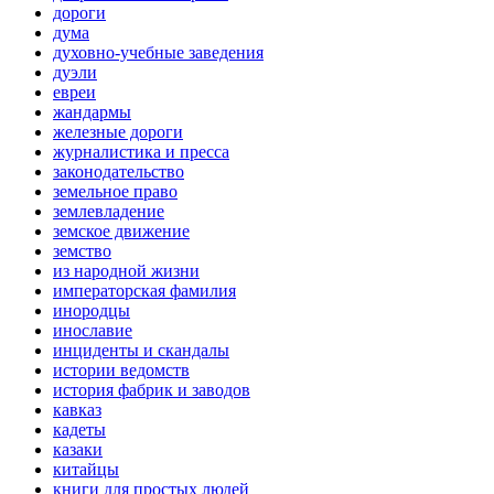
дороги
дума
духовно-учебные заведения
дуэли
евреи
жандармы
железные дороги
журналистика и пресса
законодательство
земельное право
землевладение
земское движение
земство
из народной жизни
императорская фамилия
инородцы
инославие
инциденты и скандалы
истории ведомств
история фабрик и заводов
кавказ
кадеты
казаки
китайцы
книги для простых людей