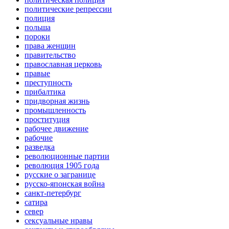
политические репрессии
полиция
польша
пороки
права женщин
правительство
православная церковь
правые
преступность
прибалтика
придворная жизнь
промышленность
проституция
рабочее движение
рабочие
разведка
революционные партии
революция 1905 года
русские о загранице
русско-японская война
санкт-петербург
сатира
север
сексуальные нравы