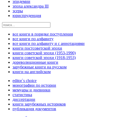
эпидемии
эпоха александра III
эсеры
юриспруденция
все книги в порядке поступления
все книги по алфавиту
все книги по алфавиту и с аннотациями
книги постсоветской эпохи
книги советской эпохи (1953-1990)
книги советской эпохи (1918-1953)
дореволюционные книги
зарубежные книги на русском
книги на английском
editor`s choice
монографии по истории
мемуары и дневники
статистика
диссертации
книги зарубежных историков
публикация документов