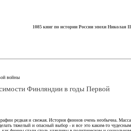
1085 книг по истории России эпохи Николая II
вой войны
исимости Финляндии в годы Первой
графии редкая и свежая. История финнов очень необычна. Масса
елать тяжелый и опасный выбор - и все это каким-то чудесным
, как финны стали столь удачливы в политическом и социальном