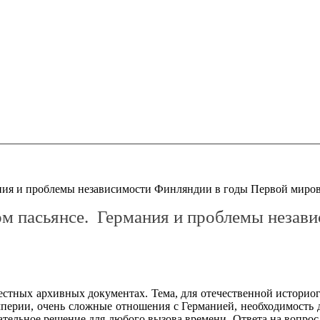
мания и проблемы независимости Финляндии в годы Первой миро
ом пасьянсе. Германия и проблемы незав
вестных архивных документах. Тема, для отечественной историо
перии, очень сложные отношения с Германией, необходимость д
ательное решение для любого вызова времени. Ответа на вопрос