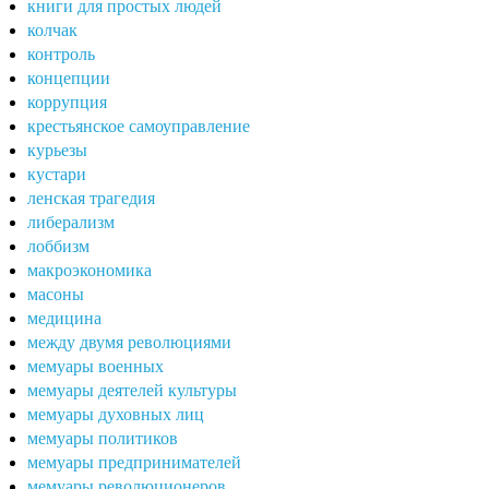
книги для простых людей
колчак
контроль
концепции
коррупция
крестьянское самоуправление
курьезы
кустари
ленская трагедия
либерализм
лоббизм
макроэкономика
масоны
медицина
между двумя революциями
мемуары военных
мемуары деятелей культуры
мемуары духовных лиц
мемуары политиков
мемуары предпринимателей
мемуары революционеров