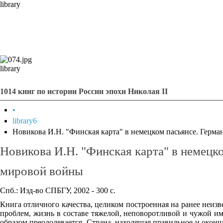
library
library
1014 книг по истории России эпохи Николая II
•
library6
Новикова И.Н. "Финская карта" в немецком пасьянсе. Гер
Новикова И.Н. "Финская карта" в немецк
мировой войны
Спб.: Изд-во СПБГУ, 2002 - 300 с.
Книга отличного качества, целиком построенная на ранее неиз
проблем, жизнь в составе тяжелой, неповоротливой и чужой им
образом преодолевается. Страна, находящая правильное и оконч