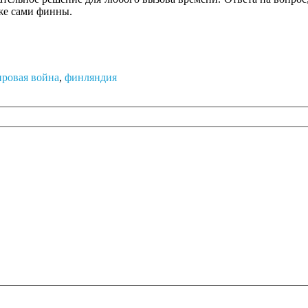
аже сами финны.
ировая война
,
финляндия