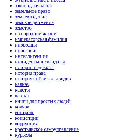
законодательство
земельное право
землевладение
земское движение
земство
из народной жизни
императорская фамилия
инородцы
инославие
интеллигенция
инциденты и скандалы
истории ведомств
история права
история фабрик и заводов
кавказ
кадеты
казаки
книги для простых людей
колчак
контроль
концепции
коррупция
крестьянское самоуправление
курьезы