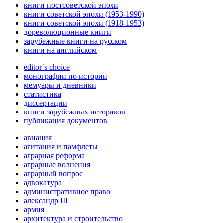
книги постсоветской эпохи
книги советской эпохи (1953-1990)
книги советской эпохи (1918-1953)
дореволюционные книги
зарубежные книги на русском
книги на английском
editor`s choice
монографии по истории
мемуары и дневники
статистика
диссертации
книги зарубежных историков
публикация документов
авиация
агитация и памфлеты
аграрная реформа
аграрные волнения
аграрный вопрос
адвокатура
административное право
александр III
армия
архитектура и строительство