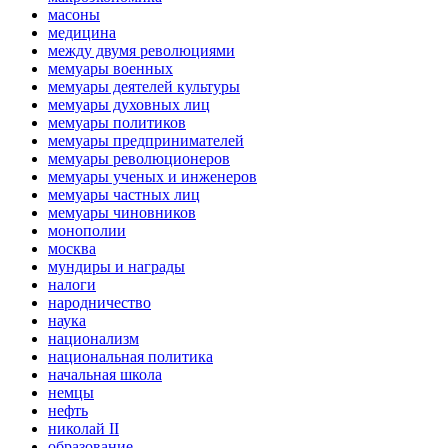
масоны
медицина
между двумя революциями
мемуары военных
мемуары деятелей культуры
мемуары духовных лиц
мемуары политиков
мемуары предпринимателей
мемуары революционеров
мемуары ученых и инженеров
мемуары частных лиц
мемуары чиновников
монополии
москва
мундиры и награды
налоги
народничество
наука
национализм
национальная политика
начальная школа
немцы
нефть
николай II
образование