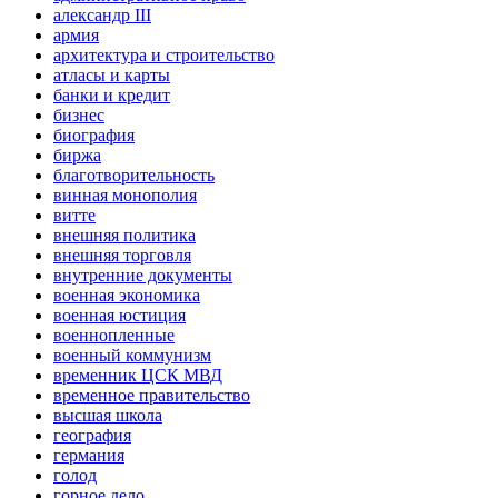
александр III
армия
архитектура и строительство
атласы и карты
банки и кредит
бизнес
биография
биржа
благотворительность
винная монополия
витте
внешняя политика
внешняя торговля
внутренние документы
военная экономика
военная юстиция
военнопленные
военный коммунизм
временник ЦСК МВД
временное правительство
высшая школа
география
германия
голод
горное дело