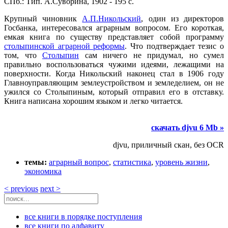
СПб.: Тип. А.Суворина, 1902 - 195 с.
Крупный чиновник
А.П.Никольский
, один из директоров
Госбанка, интересовался аграрным вопросом. Его короткая,
емкая книга по существу представляет собой программу
столыпинской аграрной реформы
. Что подтверждает тезис о
том, что
Столыпин
сам ничего не придумал, но сумел
правильно воспользоваться чужими идеями, лежащими на
поверхности. Когда Никольский наконец стал в 1906 году
Главноуправляющим землеустройством и земледелием, он не
ужился со Столыпиным, который отправил его в отставку.
Книга написана хорошим языком и легко читается.
скачать djvu 6 Mb »
djvu, приличный скан, без OCR
темы:
аграрный вопрос
,
статистика
,
уровень жизни
,
экономика
< previous
next >
все книги в порядке поступления
все книги по алфавиту