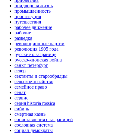
прибалтика
придворная жизнь
промышленность
проституция
путешествия
рабочее движение
рабочие
разведка
революционные партии
революция 1905 года
русские о загранице
русско-японская война
санкт-петербург
север
сектанты и старообрядцы
сельское хозяйство
семейное право
сенат
сервис
серия historia rossica
сибирь
смертная казнь
сопоставления с заграницей
сословная система
социал-демократы