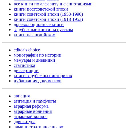
все книги по алфавиту и с аннотациями
книги постсоветской эпохи
книги советской эпохи (1953-1990)
книги советской эпохи (1918-1953)
дореволюционные книги
зарубежные книги на русском
книги на английском
editor`s choice
монографии по истории
мемуары и дневники
статистика
диссертации
книги зарубежных историков
публикация документов
авиация
агитация и памфлеты
аграрная реформа
аграрные волнения
аграрный вопрос
адвокатура
административное право