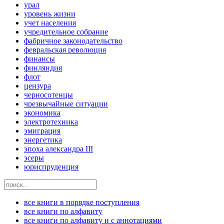
урал
уровень жизни
учет населения
учредительное собрание
фабричное законодательство
февральская революция
финансы
финляндия
флот
цензура
черносотенцы
чрезвычайные ситуации
экономика
электротехника
эмиграция
энергетика
эпоха александра III
эсеры
юриспруденция
все книги в порядке поступления
все книги по алфавиту
все книги по алфавиту и с аннотациями