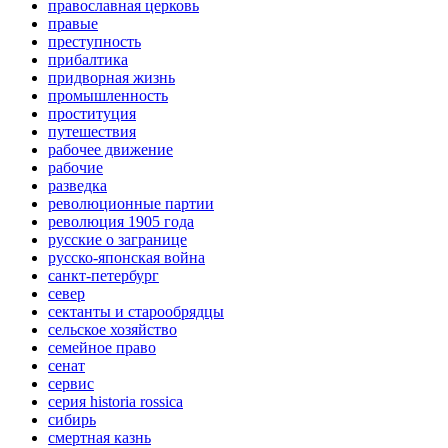
православная церковь
правые
преступность
прибалтика
придворная жизнь
промышленность
проституция
путешествия
рабочее движение
рабочие
разведка
революционные партии
революция 1905 года
русские о загранице
русско-японская война
санкт-петербург
север
сектанты и старообрядцы
сельское хозяйство
семейное право
сенат
сервис
серия historia rossica
сибирь
смертная казнь