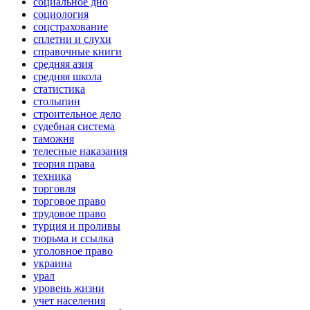
социальное дно
социология
соцстрахование
сплетни и слухи
справочные книги
средняя азия
средняя школа
статистика
столыпин
строительное дело
судебная система
таможня
телесные наказания
теория права
техника
торговля
торговое право
трудовое право
турция и проливы
тюрьма и ссылка
уголовное право
украина
урал
уровень жизни
учет населения