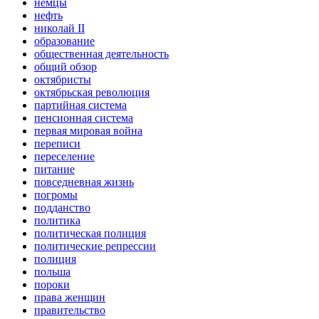
немцы
нефть
николай II
образование
общественная деятельность
общий обзор
октябристы
октябрьская революция
партийная система
пенсионная система
первая мировая война
переписи
переселение
питание
повседневная жизнь
погромы
подданство
политика
политическая полиция
политические репрессии
полиция
польша
пороки
права женщин
правительство