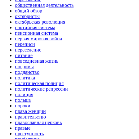
общественная деятельность
общий обзор
октябристы
октябрьская революция
партийная система
пенсионная система
первая мировая война
переписи
переселение
питание
повседневная жизнь
погромы
подданство
политика
политическая полиция
политические репрессии
полиция
польша
пороки
права женщин
правительство
православная церковь
правые
преступность