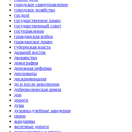
городское самоуправление
городское хозяйство
госдолг
государственное право
государственный совет
госуправление
гражданская война
гражданское право
губернская власть
дальний восток
дворянство
демография
денежная реформа
дипломаты
дискриминация
до и после революции
добровольческая армия
дон
дороги
дума
духовно-учебные заведения
евреи
жандармы
железные дороги
журналистика и пресса