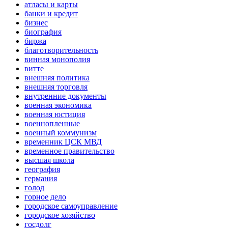
атласы и карты
банки и кредит
бизнес
биография
биржа
благотворительность
винная монополия
витте
внешняя политика
внешняя торговля
внутренние документы
военная экономика
военная юстиция
военнопленные
военный коммунизм
временник ЦСК МВД
временное правительство
высшая школа
география
германия
голод
горное дело
городское самоуправление
городское хозяйство
госдолг