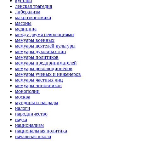
кустари
ленская трагедия
либерализм
макроэкономика
масоны
медицина
между двумя революциями
мемуары военных
мемуары деятелей культуры
мемуары духовных лиц
мемуары политиков
мемуары предпринимателей
мемуары революционеров
мемуары ученых и инженеров
мемуары частных лиц
мемуары чиновников
монополии
москва
мундиры и награды
налоги
народничество
наука
национализм
национальная политика
начальная школа