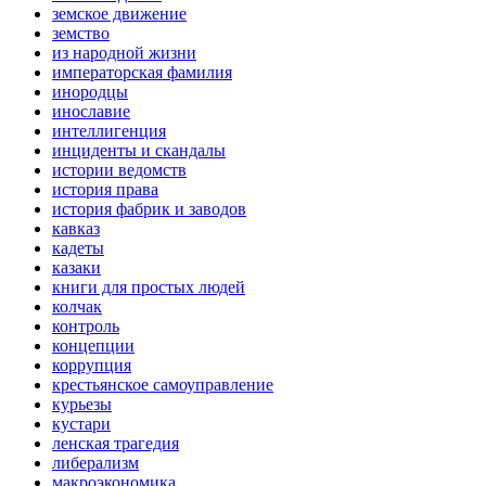
земское движение
земство
из народной жизни
императорская фамилия
инородцы
инославие
интеллигенция
инциденты и скандалы
истории ведомств
история права
история фабрик и заводов
кавказ
кадеты
казаки
книги для простых людей
колчак
контроль
концепции
коррупция
крестьянское самоуправление
курьезы
кустари
ленская трагедия
либерализм
макроэкономика