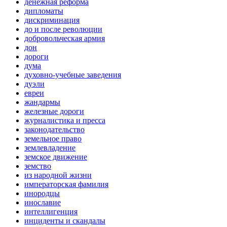
денежная реформа
дипломаты
дискриминация
до и после революции
добровольческая армия
дон
дороги
дума
духовно-учебные заведения
дуэли
евреи
жандармы
железные дороги
журналистика и пресса
законодательство
земельное право
землевладение
земское движение
земство
из народной жизни
императорская фамилия
инородцы
инославие
интеллигенция
инциденты и скандалы