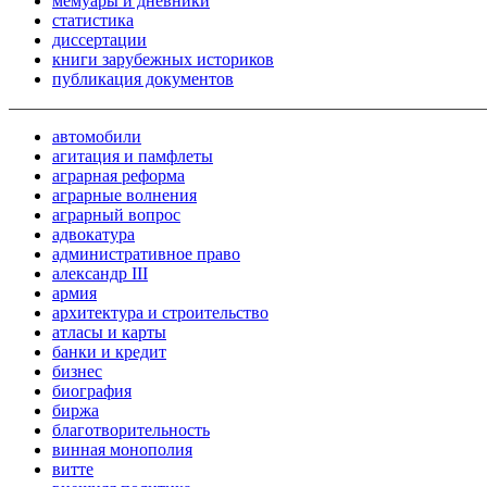
мемуары и дневники
статистика
диссертации
книги зарубежных историков
публикация документов
автомобили
агитация и памфлеты
аграрная реформа
аграрные волнения
аграрный вопрос
адвокатура
административное право
александр III
армия
архитектура и строительство
атласы и карты
банки и кредит
бизнес
биография
биржа
благотворительность
винная монополия
витте