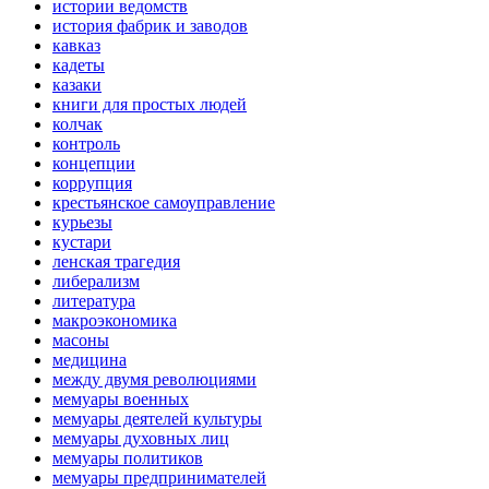
истории ведомств
история фабрик и заводов
кавказ
кадеты
казаки
книги для простых людей
колчак
контроль
концепции
коррупция
крестьянское самоуправление
курьезы
кустари
ленская трагедия
либерализм
литература
макроэкономика
масоны
медицина
между двумя революциями
мемуары военных
мемуары деятелей культуры
мемуары духовных лиц
мемуары политиков
мемуары предпринимателей