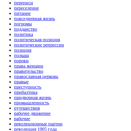
переписи
переселение
питание
повседневная жизнь
погромы
подданство
политика
политическая полиция
политические репрессии
полиция
польша
пороки
права женщин
правительство
православная церковь
правые
преступность
прибалтика
придворная жизнь
промышленность
путешествия
рабочее движение
рабочие
революционные партии
революция 1905 года