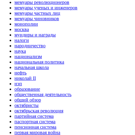
мемуары революционеров
мемуары ученых и инженеров
мемуары частных лиц
мемуары чиновников
монополии
москва
мундиры и награды
налоги
народничество
наука
национализм
национальная политика
начальная школа
нефть
николай II
нэп
образование
общественная деятельность
общий обзор
октябристы
октябрьская революция
партийная система
паспортная система
пенсионная система
первая мировая война