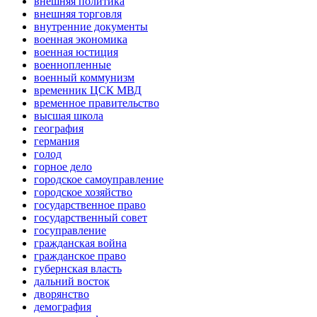
внешняя политика
внешняя торговля
внутренние документы
военная экономика
военная юстиция
военнопленные
военный коммунизм
временник ЦСК МВД
временное правительство
высшая школа
география
германия
голод
горное дело
городское самоуправление
городское хозяйство
государственное право
государственный совет
госуправление
гражданская война
гражданское право
губернская власть
дальний восток
дворянство
демография