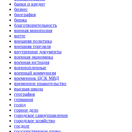
банки и кредит
бизнес
биография
биржа
благотворительность
винная монополия
витте
внешняя политика
внешняя торговля
внутренние документы
военная экономика
военная юстиция
военнопленные
военный коммунизм
временник ЦСК МВД
временное правительство
высшая школа
география
германия
голод
горное дело
городское самоуправление
городское хозяйство
госдолг
государственное право