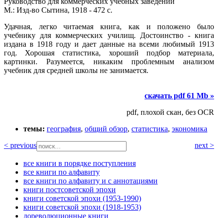
Руководство для коммерческих учебных заведений
М.: Изд-во Сытина, 1918 - 472 с.
Удачная, легко читаемая книга, как и положено было
учебнику для коммерческих училищ. Достоинство - книга
издана в 1918 году и дает данные на всеми любимый 1913
год. Хорошая статистика, хороший подбор материала,
картинки. Разумеется, никаким проблемным анализом
учебник для средней школы не занимается.
скачать pdf 61 Mb »
pdf, плохой скан, без OCR
темы:
география
,
общий обзор
,
статистика
,
экономика
< previous
next >
все книги в порядке поступления
все книги по алфавиту
все книги по алфавиту и с аннотациями
книги постсоветской эпохи
книги советской эпохи (1953-1990)
книги советской эпохи (1918-1953)
дореволюционные книги