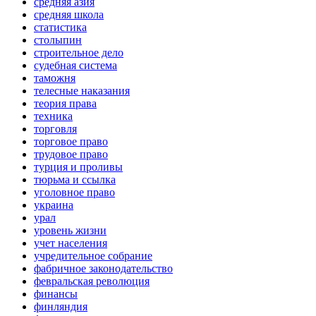
средняя азия
средняя школа
статистика
столыпин
строительное дело
судебная система
таможня
телесные наказания
теория права
техника
торговля
торговое право
трудовое право
турция и проливы
тюрьма и ссылка
уголовное право
украина
урал
уровень жизни
учет населения
учредительное собрание
фабричное законодательство
февральская революция
финансы
финляндия