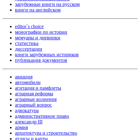
зарубежные книги на русском
книги на английском
editor`s choice
монографии по истории
мемуары и дневники
статистика
диссертации
книги зарубежных историков
публикация документов
авиация
автомобили
агитация и памфлеты
аграрная реформа
аграрные волнения
аграрный вопрос
адвокатура
административное право
александр III
армия
архитектура и строительство
атласы и карты