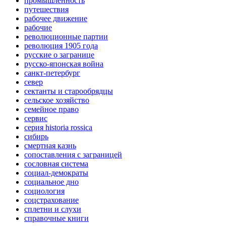
промышленность
путешествия
рабочее движение
рабочие
революционные партии
революция 1905 года
русские о загранице
русско-японская война
санкт-петербург
север
сектанты и старообрядцы
сельское хозяйство
семейное право
сервис
серия historia rossica
сибирь
смертная казнь
сопоставления с заграницей
сословная система
социал-демократы
социальное дно
социология
соцстрахование
сплетни и слухи
справочные книги