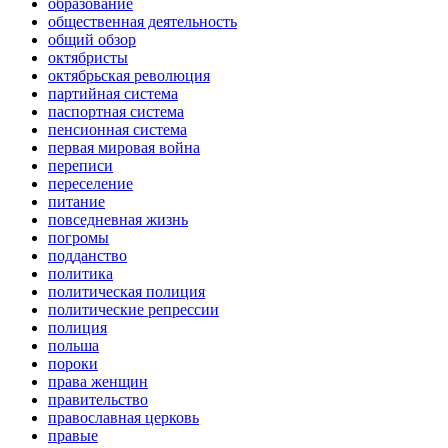
образование
общественная деятельность
общий обзор
октябристы
октябрьская революция
партийная система
паспортная система
пенсионная система
первая мировая война
переписи
переселение
питание
повседневная жизнь
погромы
подданство
политика
политическая полиция
политические репрессии
полиция
польша
пороки
права женщин
правительство
православная церковь
правые