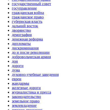
государственный совет
госуправление
гражданская война
гражданское право
губернская власть
дальний восток
дворянство
демография
денежная реформа
дипломаты
дискриминация
до и после революции
добровольческая армия
дон
дороги
дума
духовно-учебные заведения
евреи
жандармы
железные дороги
журналистика и пресса
законодательство
земельное право
землевладение
земское движение