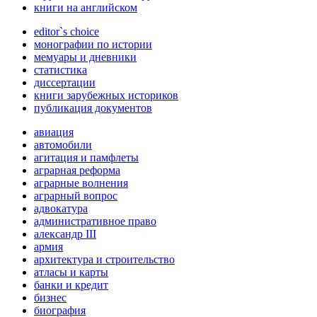
книги на английском
editor`s choice
монографии по истории
мемуары и дневники
статистика
диссертации
книги зарубежных историков
публикация документов
авиация
автомобили
агитация и памфлеты
аграрная реформа
аграрные волнения
аграрный вопрос
адвокатура
административное право
александр III
армия
архитектура и строительство
атласы и карты
банки и кредит
бизнес
биография