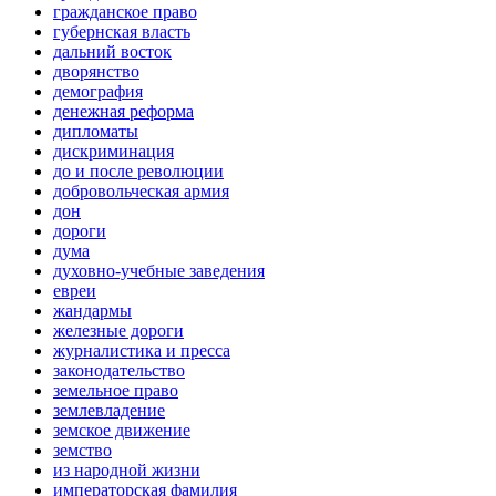
гражданское право
губернская власть
дальний восток
дворянство
демография
денежная реформа
дипломаты
дискриминация
до и после революции
добровольческая армия
дон
дороги
дума
духовно-учебные заведения
евреи
жандармы
железные дороги
журналистика и пресса
законодательство
земельное право
землевладение
земское движение
земство
из народной жизни
императорская фамилия