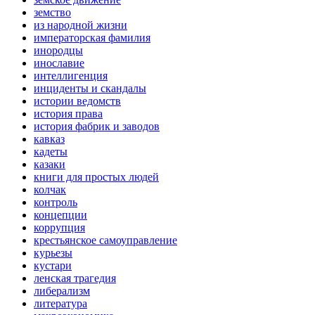
земство
из народной жизни
императорская фамилия
инородцы
инославие
интеллигенция
инциденты и скандалы
истории ведомств
история права
история фабрик и заводов
кавказ
кадеты
казаки
книги для простых людей
колчак
контроль
концепции
коррупция
крестьянское самоуправление
курьезы
кустари
ленская трагедия
либерализм
литература