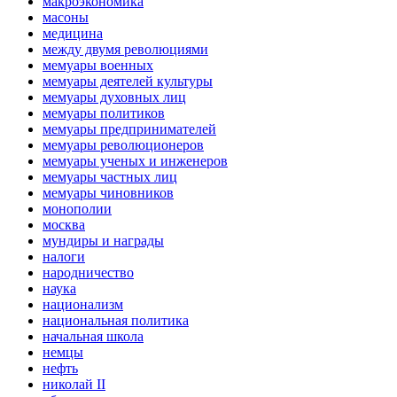
макроэкономика
масоны
медицина
между двумя революциями
мемуары военных
мемуары деятелей культуры
мемуары духовных лиц
мемуары политиков
мемуары предпринимателей
мемуары революционеров
мемуары ученых и инженеров
мемуары частных лиц
мемуары чиновников
монополии
москва
мундиры и награды
налоги
народничество
наука
национализм
национальная политика
начальная школа
немцы
нефть
николай II