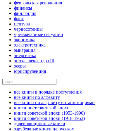
февральская революция
финансы
финляндия
флот
цензура
черносотенцы
чрезвычайные ситуации
экономика
электротехника
эмиграция
энергетика
эпоха александра III
эсеры
юриспруденция
все книги в порядке поступления
все книги по алфавиту
все книги по алфавиту и с аннотациями
книги постсоветской эпохи
книги советской эпохи (1953-1990)
книги советской эпохи (1918-1953)
дореволюционные книги
зарубежные книги на русском