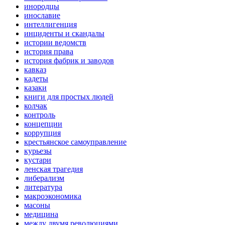
инородцы
инославие
интеллигенция
инциденты и скандалы
истории ведомств
история права
история фабрик и заводов
кавказ
кадеты
казаки
книги для простых людей
колчак
контроль
концепции
коррупция
крестьянское самоуправление
курьезы
кустари
ленская трагедия
либерализм
литература
макроэкономика
масоны
медицина
между двумя революциями