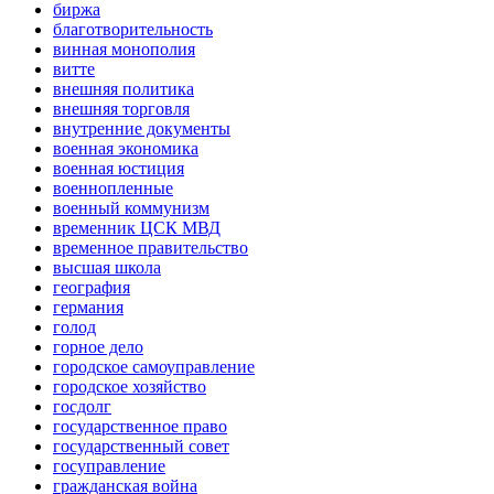
биржа
благотворительность
винная монополия
витте
внешняя политика
внешняя торговля
внутренние документы
военная экономика
военная юстиция
военнопленные
военный коммунизм
временник ЦСК МВД
временное правительство
высшая школа
география
германия
голод
горное дело
городское самоуправление
городское хозяйство
госдолг
государственное право
государственный совет
госуправление
гражданская война