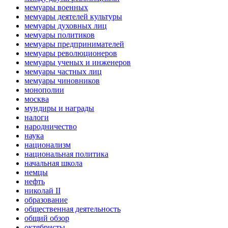
мемуары военных
мемуары деятелей культуры
мемуары духовных лиц
мемуары политиков
мемуары предпринимателей
мемуары революционеров
мемуары ученых и инженеров
мемуары частных лиц
мемуары чиновников
монополии
москва
мундиры и награды
налоги
народничество
наука
национализм
национальная политика
начальная школа
немцы
нефть
николай II
образование
общественная деятельность
общий обзор
октябристы