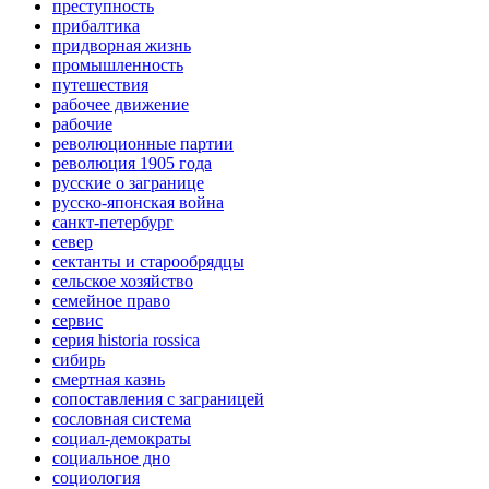
преступность
прибалтика
придворная жизнь
промышленность
путешествия
рабочее движение
рабочие
революционные партии
революция 1905 года
русские о загранице
русско-японская война
санкт-петербург
север
сектанты и старообрядцы
сельское хозяйство
семейное право
сервис
серия historia rossica
сибирь
смертная казнь
сопоставления с заграницей
сословная система
социал-демократы
социальное дно
социология