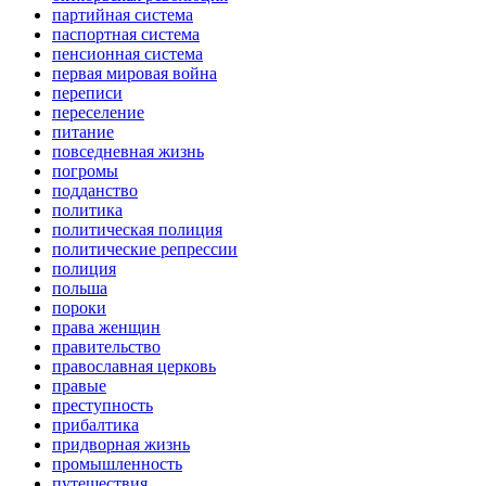
партийная система
паспортная система
пенсионная система
первая мировая война
переписи
переселение
питание
повседневная жизнь
погромы
подданство
политика
политическая полиция
политические репрессии
полиция
польша
пороки
права женщин
правительство
православная церковь
правые
преступность
прибалтика
придворная жизнь
промышленность
путешествия