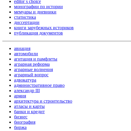
editor`s choice
монографии по истории
мемуары и дневники
статистика
диссертации
книги зарубежных историков
публикация документов
авиация
автомобили
агитация и памфлеты
аграрная реформа
аграрные волнения
аграрный вопрос
адвокатура
административное право
александр III
армия
архитектура и строительство
атласы и карты
банки и кредит
бизнес
биография
биржа