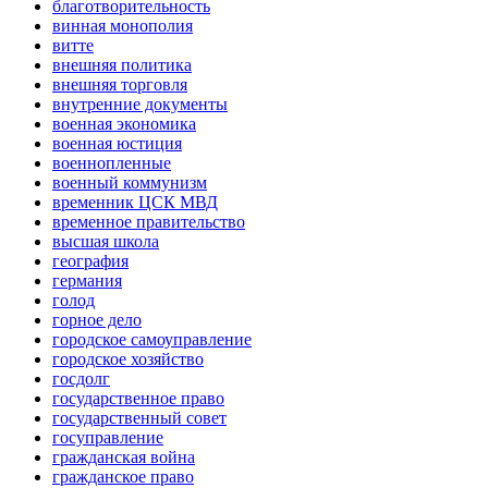
благотворительность
винная монополия
витте
внешняя политика
внешняя торговля
внутренние документы
военная экономика
военная юстиция
военнопленные
военный коммунизм
временник ЦСК МВД
временное правительство
высшая школа
география
германия
голод
горное дело
городское самоуправление
городское хозяйство
госдолг
государственное право
государственный совет
госуправление
гражданская война
гражданское право