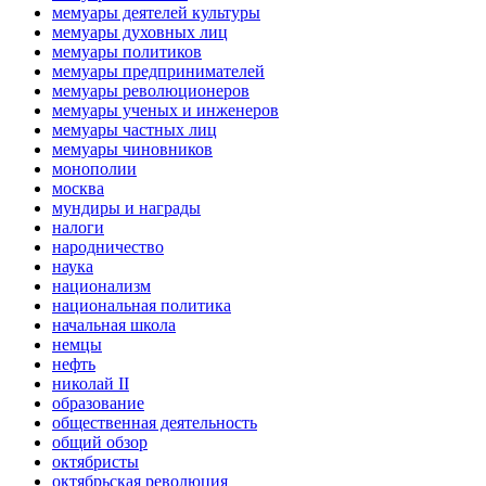
мемуары деятелей культуры
мемуары духовных лиц
мемуары политиков
мемуары предпринимателей
мемуары революционеров
мемуары ученых и инженеров
мемуары частных лиц
мемуары чиновников
монополии
москва
мундиры и награды
налоги
народничество
наука
национализм
национальная политика
начальная школа
немцы
нефть
николай II
образование
общественная деятельность
общий обзор
октябристы
октябрьская революция