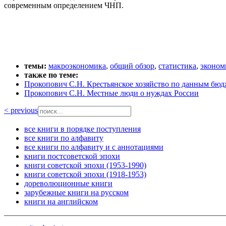
современным определением ЧНП.
темы:
макроэкономика
,
общий обзор
,
статистика
,
эконом
также по теме:
Прокопович С.Н. Крестьянское хозяйство по данным бю
Прокопович С.Н. Местные люди о нуждах России
< previous
все книги в порядке поступления
все книги по алфавиту
все книги по алфавиту и с аннотациями
книги постсоветской эпохи
книги советской эпохи (1953-1990)
книги советской эпохи (1918-1953)
дореволюционные книги
зарубежные книги на русском
книги на английском