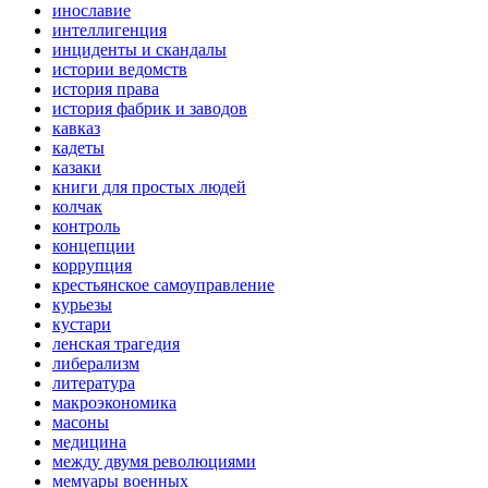
инославие
интеллигенция
инциденты и скандалы
истории ведомств
история права
история фабрик и заводов
кавказ
кадеты
казаки
книги для простых людей
колчак
контроль
концепции
коррупция
крестьянское самоуправление
курьезы
кустари
ленская трагедия
либерализм
литература
макроэкономика
масоны
медицина
между двумя революциями
мемуары военных